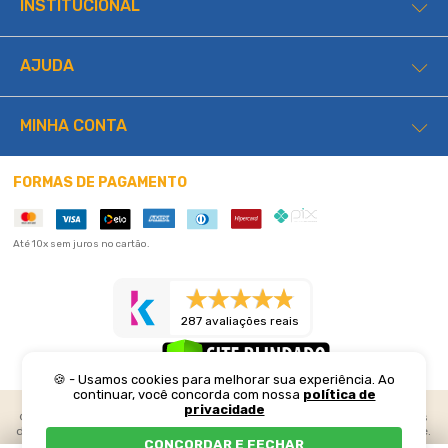
INSTITUCIONAL
AJUDA
MINHA CONTA
FORMAS DE PAGAMENTO
Até 10x sem juros no cartão.
287 avaliações reais
🍪 - Usamos cookies para melhorar sua experiência. Ao
continuar, você concorda com nossa
política de
privacidade
©2026 Lucas Home. Todos os direitos reservados. Preços e condições
de pagamento exclusivos para compras realizadas através do web site.
CONCORDAR E FECHAR
Os estoques são limitados e os valores podem sofrer alterações sem