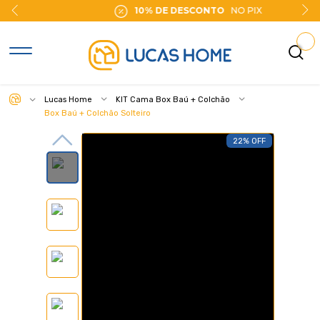
10% DE DESCONTO
NO PIX
Lucas Home
KIT Cama Box Baú + Colchão
Box Baú + Colchão Solteiro
22% OFF