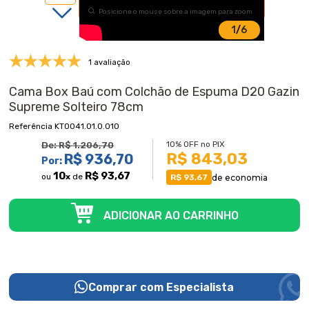
Posicione o mouse sobre a imagem para zoom
1
/
6
1 avaliação
Cama Box Baú com Colchão de Espuma D20 Gazin
Supreme Solteiro 78cm
KT0041.01.0.010
10% OFF no PIX
De:
R$ 1.206,70
R$ 843,03
R$ 936,70
Por:
10
R$ 93,67
ou
x
de
de economia
R$ 93,67
Comprar com Especialista