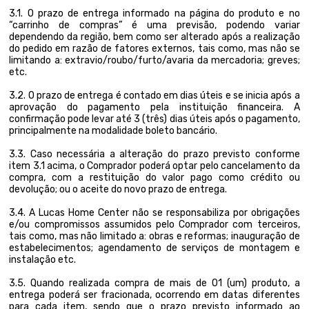
3.1. O prazo de entrega informado na página do produto e no
“carrinho de compras” é uma previsão, podendo variar
dependendo da região, bem como ser alterado após a realização
do pedido em razão de fatores externos, tais como, mas não se
limitando a: extravio/roubo/furto/avaria da mercadoria; greves;
etc.
3.2. O prazo de entrega é contado em dias úteis e se inicia após a
aprovação do pagamento pela instituição financeira. A
confirmação pode levar até 3 (três) dias úteis após o pagamento,
principalmente na modalidade boleto bancário.
3.3. Caso necessária a alteração do prazo previsto conforme
item 3.1 acima, o Comprador poderá optar pelo cancelamento da
compra, com a restituição do valor pago como crédito ou
devolução; ou o aceite do novo prazo de entrega.
3.4. A Lucas Home Center não se responsabiliza por obrigações
e/ou compromissos assumidos pelo Comprador com terceiros,
tais como, mas não limitado a: obras e reformas; inauguração de
estabelecimentos; agendamento de serviços de montagem e
instalação etc.
3.5. Quando realizada compra de mais de 01 (um) produto, a
entrega poderá ser fracionada, ocorrendo em datas diferentes
para cada item, sendo que o prazo previsto informado ao