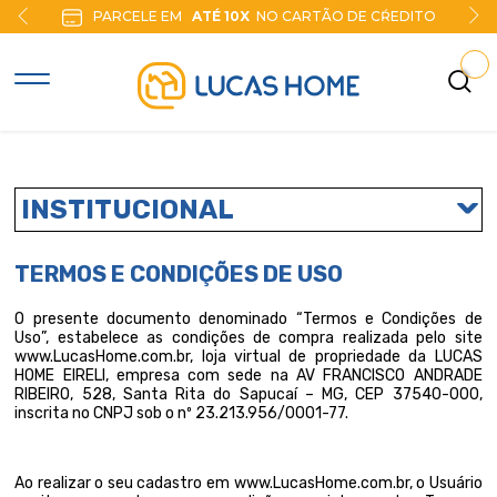
PARCELE EM
ATÉ 10X
NO CARTÃO DE CŔEDITO
INSTITUCIONAL
TERMOS E CONDIÇÕES DE USO
O presente documento denominado “Termos e Condições de
Uso”, estabelece as condições de compra realizada pelo site
www.LucasHome.com.br, loja virtual de propriedade da LUCAS
HOME EIRELI, empresa com sede na AV FRANCISCO ANDRADE
RIBEIRO, 528, Santa Rita do Sapucaí – MG, CEP 37540-000,
inscrita no CNPJ sob o nº 23.213.956/0001-77.
Ao realizar o seu cadastro em www.LucasHome.com.br, o Usuário