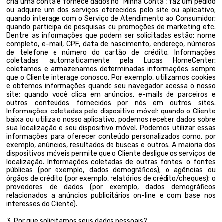
cria uma conta e fornece dados no “Minha Conta”; faz um pedido
ou adquire um dos serviços oferecidos pelo site ou aplicativo;
quando interage com o Serviço de Atendimento ao Consumidor;
quando participa de pesquisas ou promoções de marketing etc.
Dentre as informações que podem ser solicitadas estão: nome
completo, e-mail, CPF, data de nascimento, endereço, números
de telefone e número do cartão de crédito. Informações
coletadas automaticamente pela Lucas HomeCenter:
coletamos e armazenamos determinadas informações sempre
que o Cliente interage conosco. Por exemplo, utilizamos cookies
e obtemos informações quando seu navegador acessa o nosso
site; quando você clica em anúncios, e-mails de parceiros e
outros conteúdos fornecidos por nós em outros sites.
Informações coletadas pelo dispositivo móvel: quando o Cliente
baixa ou utiliza o nosso aplicativo, podemos receber dados sobre
sua localização e seu dispositivo móvel. Podemos utilizar essas
informações para oferecer conteúdo personalizados como, por
exemplo, anúncios, resultados de buscas e outros. A maioria dos
dispositivos móveis permite que o Cliente desligue os serviços de
localização. Informações coletadas de outras fontes: o fontes
públicas (por exemplo, dados demográficos); o agências ou
órgãos de crédito (por exemplo, relatórios de crédito/cheques); o
provedores de dados (por exemplo, dados demográficos
relacionados a anúncios publicitários on-line e com base nos
interesses do Cliente).
3. Por que solicitamos seus dados pessoais?