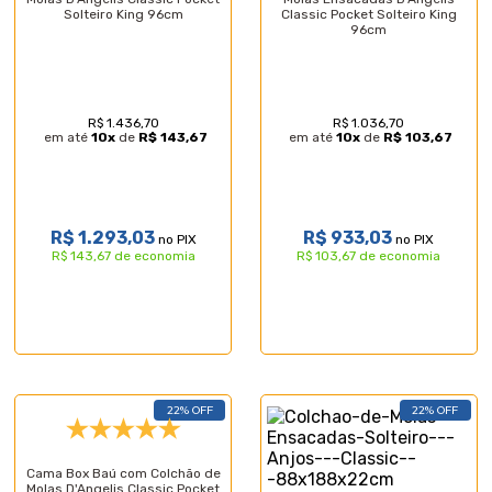
Solteiro King 96cm
Classic Pocket Solteiro King
96cm
R$ 1.436,70
R$ 1.036,70
em até
10
x
de
R$ 143,67
em até
10
x
de
R$ 103,67
R$ 1.293,03
R$ 933,03
no PIX
no PIX
R$ 143,67 de economia
R$ 103,67 de economia
22% OFF
22% OFF
Cama Box Baú com Colchão de
Molas D'Angelis Classic Pocket