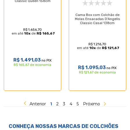
Classic Queen 158cm
Cama Box com Colchão de
Molas Ensacadas D'Angelis
Classic Casal 138cm
R$ 1.656,70
em até
10
x
de
R$ 165,67
R$ 1.216,70
em até
10
x
de
R$ 121,67
R$ 1.491,03
no PIX
R$ 165,67 de economia
R$ 1.095,03
no PIX
R$ 121,67 de economia
Anterior
1
2
3
4
5
Próximo
CONHEÇA NOSSAS MARCAS DE
COLCHÕES