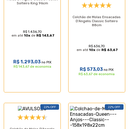
Solteiro King 96cm
Colchão de Molas Ensacadas
D'Angelis Classic Solteiro
88cm
R$ 1.436,70
em até
10
x
de
R$ 143,67
R$ 636,70
em até
10
x
de
R$ 63,67
R$ 1.293,03
no PIX
R$ 143,67 de economia
R$ 573,03
no PIX
R$ 63,67 de economia
22% OFF
22% OFF