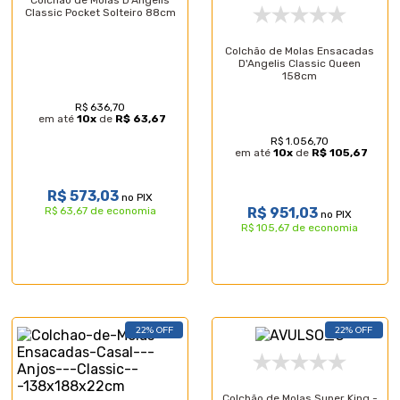
Colchão de Molas D'Angelis
Classic Pocket Solteiro 88cm
Colchão de Molas Ensacadas
D'Angelis Classic Queen
158cm
R$ 636,70
em até
10
x
de
R$ 63,67
R$ 1.056,70
em até
10
x
de
R$ 105,67
R$ 573,03
no PIX
R$ 63,67 de economia
R$ 951,03
no PIX
R$ 105,67 de economia
22% OFF
22% OFF
Colchão de Molas Super King -