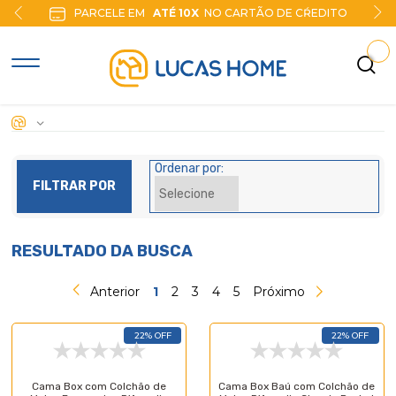
PARCELE EM
ATÉ 10X
NO CARTÃO DE CŔEDITO
Ordenar por:
FILTRAR POR
RESULTADO DA BUSCA
Anterior
1
2
3
4
5
Próximo
22% OFF
22% OFF
Cama Box com Colchão de
Cama Box Baú com Colchão de