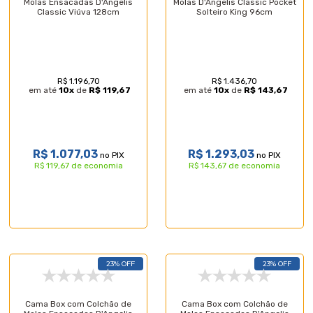
Molas Ensacadas D'Angelis
Molas D'Angelis Classic Pocket
Classic Viúva 128cm
Solteiro King 96cm
R$ 1.196,70
R$ 1.436,70
em até
10
x
de
R$ 119,67
em até
10
x
de
R$ 143,67
R$ 1.077,03
R$ 1.293,03
no PIX
no PIX
R$ 119,67 de economia
R$ 143,67 de economia
23% OFF
23% OFF
Cama Box com Colchão de
Cama Box com Colchão de