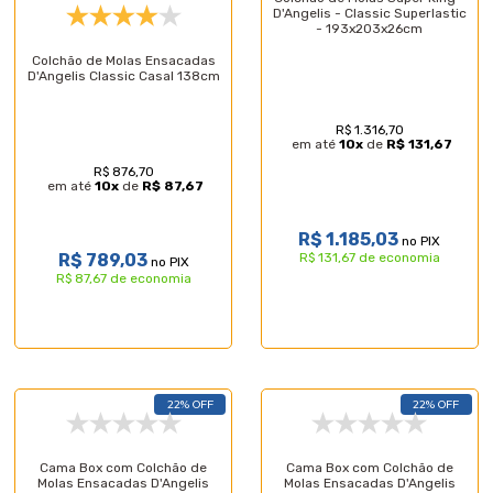
D'Angelis - Classic Superlastic
- 193x203x26cm
Colchão de Molas Ensacadas
D'Angelis Classic Casal 138cm
R$ 1.316,70
em até
10
x
de
R$ 131,67
R$ 876,70
em até
10
x
de
R$ 87,67
R$ 1.185,03
no PIX
R$ 789,03
R$ 131,67 de economia
no PIX
R$ 87,67 de economia
22% OFF
22% OFF
Cama Box com Colchão de
Cama Box com Colchão de
Molas Ensacadas D'Angelis
Molas Ensacadas D'Angelis