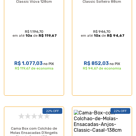
Classic Viúva 128cm
Classic Solteiro 88cm
R$ 1.196,70
R$ 946,70
em até
10
x
de
R$ 119,67
em até
10
x
de
R$ 94,67
R$ 1.077,03
R$ 852,03
no PIX
no PIX
R$ 119,67 de economia
R$ 94,67 de economia
22% OFF
22% OFF
Cama Box com Colchão de
Molas Ensacadas D'Angelis