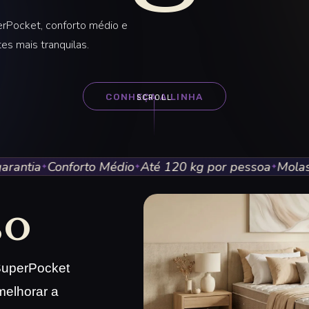
rPocket, conforto médio e
es mais tranquilas.
CONHEÇA A LINHA
SCROLL
tia
Conforto Médio
Até 120 kg por pessoa
Molas Sup
✦
✦
✦
so
SuperPocket
melhorar a