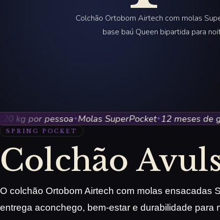
Colchão Ortobom Airtech com molas Supe
base baú Queen bipartida para noit
kg por pessoa
Molas SuperPocket
12 meses de garan
✦
✦
SPRING POCKET
Colchão Avul
O colchão Ortobom Airtech com molas ensacadas 
entrega aconchego, bem-estar e durabilidade para 