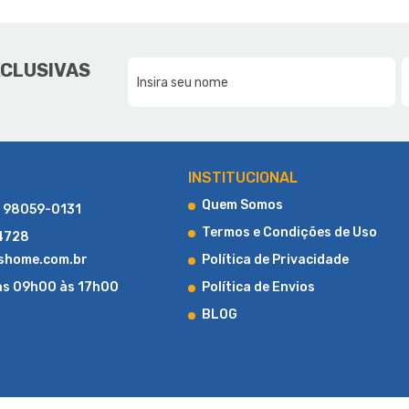
E A LUCAS HOME
DA NOSSA FAMÍLIA, PARA SUA F
XCLUSIVAS
CONHEÇA UM POUCO MAIS SOBRE A LUCAS HOME
INSTITUCIONAL
Quem Somos
) 98059-0131
Termos e Condições de Uso
-4728
shome.com.br
Política de Privacidade
as 09h00 às 17h00
Política de Envios
BLOG
LOJA DE COLCHÕES ONLINE
al, a Lucas Home Colchões iniciou suas atividades com uma loja fís
o início, destacou-se pela agilidade na entrega e pelo compromisso