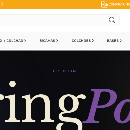
FRETE A JATO
ENVIO IMEDIATO
PAR
COMPRAR NO
OX + COLCHÃO
BICAMAS
COLCHÕES
BASES
ORTOBOM
ing
Po