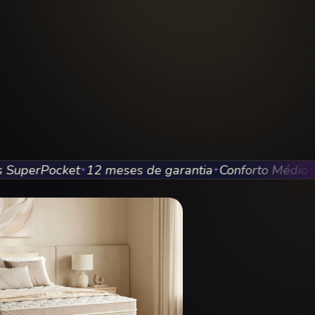
erPocket
12 meses de garantia
Conforto Médio
Até 
✦
✦
✦