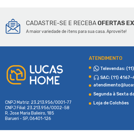
SOBR
CADASTRE-SE E RECEBA
OFERTAS E
A maior variedade de itens para sua casa. Aproveite!
ATENDIMENTO
Televendas: (11
SAC: (11) 4167
atendimento@luca
Segunda à Sexta d
CNPJ Matriz: 23.213.956/0001-77
Loja de Colchões
CNPJ Filial: 23.213.956/0002-58
R. Jose Maria Balieiro, 185
Barueri - SP, 06401-126
Fundada em 2015 com o propósito de atender a uma demanda region
produtos e soluções diferenciadas em cama box e colchões. Desde 