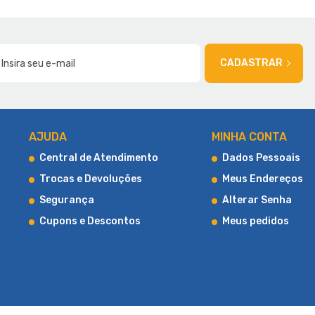
AMÍLIA
CADASTRAR
AJUDA
MINHA CONTA
Central de Atendimento
Dados Pessoais
Trocas e Devoluções
Meus Endereços
Segurança
Alterar Senha
Cupons e Descontos
Meus pedidos
ica, proporcionando uma experiência de compra única e oferecendo
 em atender às necessidades e expectativas dos clientes. Com esse