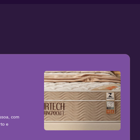
ssoa, com
rto e