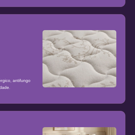
rgico, antifungo
idade.