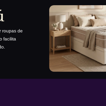
ú
r roupas de
 facilita
do.