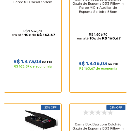
Force MID Casal 138cm
Gazin de Espuma D33 Pillow In
Force MID + Auxiliar de
Espuma Solteiro 88cm
R$ 1.636,70
R$ 1.606,70
em até
10
x
de
R$ 163,67
em até
10
x
de
R$ 160,67
R$ 1.473,03
no PIX
R$ 1.446,03
no PIX
R$ 163,67 de economia
R$ 160,67 de economia
23% OFF
23% OFF
Cama Box Baú com Colchão
Gazin de Espuma D33 Pillow In