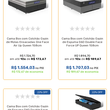
Cama Box com Colchão Gazin
Cama Box com Colchão Gazin
de Molas Ensacadas One Face
de Espuma D60 Double Face
Air Up Queen 158cm
Force UP Queen 158cm
R$ 1.726,70
R$ 1.896,70
em até
10
x
de
R$ 172,67
em até
10
x
de
R$ 189,67
R$ 1.554,03
R$ 1.707,03
no PIX
no PIX
R$ 172,67 de economia
R$ 189,67 de economia
22% OFF
22% OFF
Cama Box com Colchão Gazin
de Espuma D60 Double Face