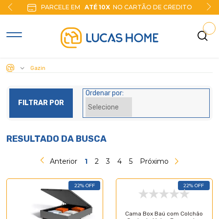
PARCELE EM
ATÉ 10X
NO CARTÃO DE CŔEDITO
Gazin
Ordenar por:
FILTRAR POR
RESULTADO DA BUSCA
Anterior
1
2
3
4
5
Próximo
22% OFF
22% OFF
Cama Box Baú com Colchão