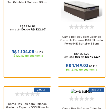
Top Ortoblack Solteiro 88cm
R$ 1.226,70
em até
10
x
de
R$ 122,67
Cama Box Baú com Colchão
Gazin de Espuma D33 Pillow In
Force MID Solteiro 88cm
R$ 1.104,03
no PIX
R$ 1.276,70
R$ 122,67 de economia
em até
10
x
de
R$ 127,67
R$ 1.149,03
no PIX
R$ 127,67 de economia
22% OFF
23% OFF
Cama Box Baú com Colchão
Gazin de Espuma D33 Pillow In
Cama Box Baú com Colchão