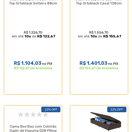
Top Ortoblack Solteiro 88cm
Top Ortoblack Casal 138cm
R$ 1.226,70
R$ 1.556,70
em até
10
x
de
R$ 122,67
em até
10
x
de
R$ 155,67
R$ 1.104,03
R$ 1.401,03
no PIX
no PIX
R$ 122,67 de economia
R$ 155,67 de economia
22% OFF
22% OFF
Cama Box Baú com Colchão
Gazin de Espuma D28 Pillow