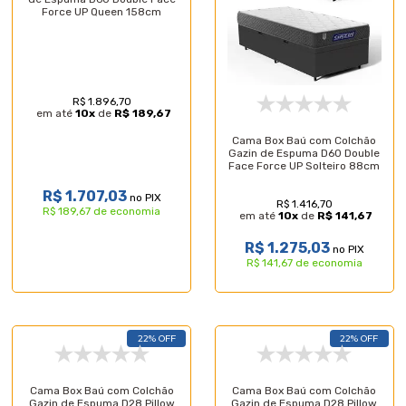
Force UP Queen 158cm
R$ 1.896,70
em até
10
x
de
R$ 189,67
Cama Box Baú com Colchão
Gazin de Espuma D60 Double
Face Force UP Solteiro 88cm
R$ 1.707,03
no PIX
R$ 1.416,70
R$ 189,67 de economia
em até
10
x
de
R$ 141,67
R$ 1.275,03
no PIX
R$ 141,67 de economia
22% OFF
22% OFF
Cama Box Baú com Colchão
Cama Box Baú com Colchão
Gazin de Espuma D28 Pillow
Gazin de Espuma D28 Pillow