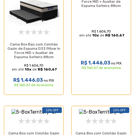
Force MID + Auxiliar de
Espuma Solteiro 88cm
R$ 1.606,70
em até
10
x
de
R$ 160,67
Cama Box Baú com Colchão
Gazin de Espuma D33 Pillow In
Force MID + Auxiliar de
Espuma Solteiro 88cm
R$ 1.446,03
no PIX
R$ 1.606,70
R$ 160,67 de economia
em até
10
x
de
R$ 160,67
R$ 1.446,03
no PIX
R$ 160,67 de economia
22% OFF
22% OFF
Cama Box com Colchão Gazin
Cama Box com Colchão Gazin