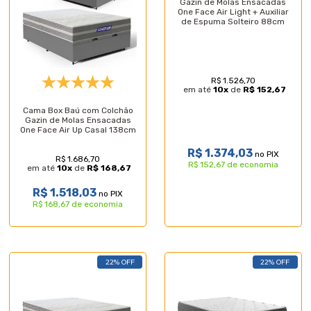
Gazin de Molas Ensacadas
One Face Air Light + Auxiliar
de Espuma Solteiro 88cm
R$ 1.526,70
em até
10
x
de
R$ 152,67
Cama Box Baú com Colchão
Gazin de Molas Ensacadas
One Face Air Up Casal 138cm
R$ 1.374,03
no PIX
R$ 1.686,70
R$ 152,67 de economia
em até
10
x
de
R$ 168,67
R$ 1.518,03
no PIX
R$ 168,67 de economia
22% OFF
22% OFF