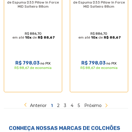
de Espuma D33 Pillow In Force
de Espuma D33 Pillow In Force
MID Solteiro 88cm
MID Solteiro 88cm
R$ 886,70
R$ 886,70
em até
10
x
de
R$ 88,67
em até
10
x
de
R$ 88,67
R$ 798,03
R$ 798,03
no PIX
no PIX
R$ 88,67 de economia
R$ 88,67 de economia
Anterior
1
2
3
4
5
Próximo
CONHEÇA NOSSAS MARCAS DE
COLCHÕES