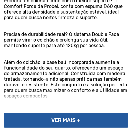
Procura um colchão firme com o melhor suporte? O
Comfort Force da Probel, conta com espuma D60 que
oferece alta densidade e sustentação estável, ideal
para quem busca noites firmeza e suporte.
Precisa de durabilidade real? O sistema Double Face
permite virar o colchão e prolonga sua vida útil,
mantendo suporte para até 120kg por pessoa.
Além do colchão, a base baú incorporada aumenta a
funcionalidade do seu quarto, oferecendo um espaço
de armazenamento adicional. Construída com madeira
tratada, tornando-a não apenas prática mas também
durável e resistente. Este conjunto é a solução perfeita
para quem busca maximizar o conforto e a utilidade em
espaços compactos.
Especificações Técnicas do Colchão:
- Marca: Probel;
VER MAIS +
- Exclusivo Lucas Home;
- Tipo: Espuma D60;