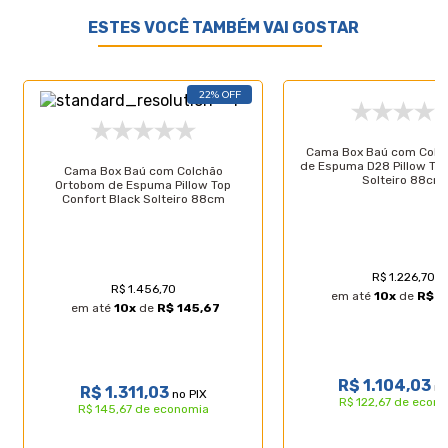
- Tipo de conforto: Firme;
ESTES VOCÊ TAMBÉM VAI GOSTAR
- Proteções: Antiácaro, Antialérgico, Antifungo,
Antimofo;
- Tampo: Bordado;
- Sistema Double Face: Permite virar e girar(maior
22% OFF
durabilidade);
- Peso máximo recomendado: até 120kg (por pessoa);
- Garantia: 3 meses;
Cama Box Baú com Colc
- Dimensões (larg. x comp. x alt.) 88x188x22cm.
de Espuma D28 Pillow Top
Cama Box Baú com Colchão
Solteiro 88cm
Ortobom de Espuma Pillow Top
Confort Black Solteiro 88cm
Especificações Técnicas Base Box Baú:
- Marca: Lucas Colchões;
- Material: Madeira tratada;
- Peso máximo recomendado: até 150 Kg (por pessoa);
R$ 1.226,70
R$ 1.456,70
- Altura do baú: 37cm;
em até
10
x
de
R$ 1
em até
10
x
de
R$ 145,67
- Profundidade do baú: 25cm;
- Altura dos pés: 5cm;
- Revestimento: Tecido Sintético;
- Garantia: 3 meses;
R$ 1.104,03
no
- Dimensões (larg. x comp. x alt.) Solteiro:
R$ 1.311,03
no PIX
R$ 122,67 de econ
88x188x42cm;
R$ 145,67 de economia