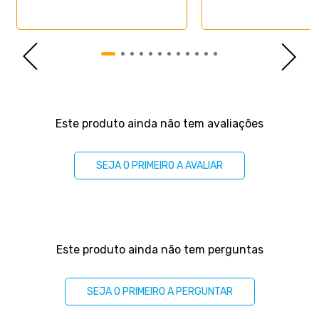
Importante, as cores podem variar conforme a tela; Não
oferecemos montagem; recomendamos profissionais
qualificados. Confira as dimensões para transporte em
elevadores e passagens. Não transportamos por meios
especiais. Por se tratar de um produto de uso íntimo e
pessoal, só aceitaremos devoluções por arrependimento
apenas se a embalagem do produto não for violada.
Avaliações
Este produto ainda não tem avaliações
SEJA O PRIMEIRO A AVALIAR
Perguntas & respostas
Este produto ainda não tem perguntas
SEJA O PRIMEIRO A PERGUNTAR