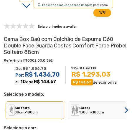
Posicione o mouse sobre a imagem para zoom
1
/
9
Seja o primeiro a avaliar
Cama Box Baú com Colchão de Espuma D60
Double Face Guarda Costas Comfort Force Probel
Solteiro 88cm
KT0002.00.0.362
10% OFF no PIX
De:
R$ 1.856,70
R$ 1.293,03
R$ 1.436,70
Por:
10
R$ 143,67
ou
x
de
de economia
R$ 143,67
Selecione o modelo:
Solteiro
Casal
88cmx188cm
138cmx188cm
Selecione a cor: