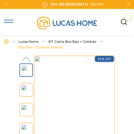
10% DE DESCONTO
NO PIX
Lucas Home
KIT Cama Box Baú + Colchão
Box Baú + Colchão Solteiro
22% OFF