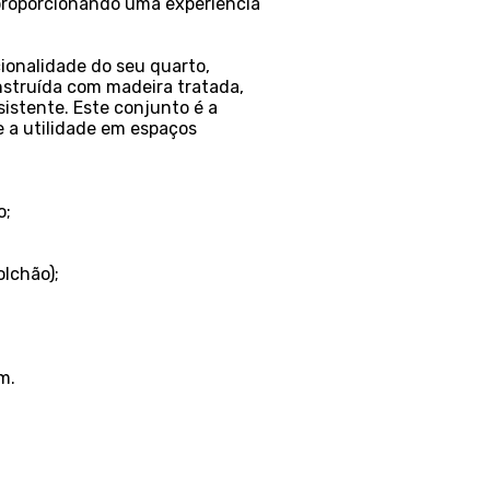
proporcionando uma experiência
ionalidade do seu quarto,
struída com madeira tratada,
istente. Este conjunto é a
 a utilidade em espaços
o;
olchão);
m.