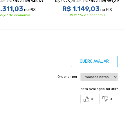
R$ 1.276,70
em até
10
x
de
R$ 145,67
em até
10
x
de
R$ 127,67
.311,03
R$ 1.149,03
no PIX
no PIX
45,67 de economia
R$ 127,67 de economia
QUERO AVALIAR
Ordenar por
esta avaliação foi útil?
0
0