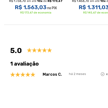
R$ 1.736,70
R$ 1.456,70
em até
10
x
de
R$ 173,67
em até
10
x
d
R$ 1.563,03
R$ 1.311,0
no PIX
R$ 173,67 de economia
R$ 145,67 de eco
Avaliações
5.0
1 avaliação
Marcos C.
há 2 meses
c
Perguntas & respostas