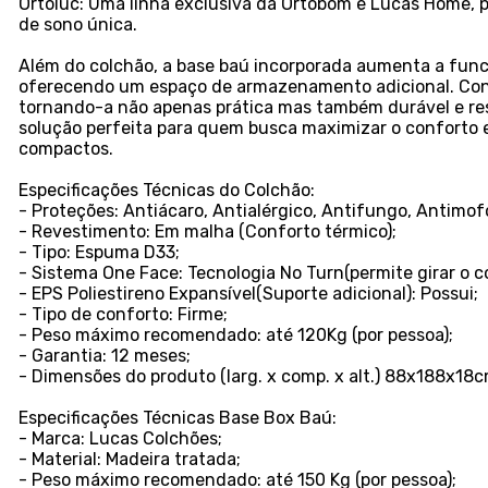
Ortoluc: Uma linha exclusiva da Ortobom e Lucas Home, 
de sono única.
Além do colchão, a base baú incorporada aumenta a func
oferecendo um espaço de armazenamento adicional. Con
tornando-a não apenas prática mas também durável e res
solução perfeita para quem busca maximizar o conforto e
compactos.
Especificações Técnicas do Colchão:
- Proteções: Antiácaro, Antialérgico, Antifungo, Antimof
- Revestimento: Em malha (Conforto térmico);
- Tipo: Espuma D33;
- Sistema One Face: Tecnologia No Turn(permite girar o c
- EPS Poliestireno Expansível(Suporte adicional): Possui;
- Tipo de conforto: Firme;
- Peso máximo recomendado: até 120Kg (por pessoa);
- Garantia: 12 meses;
- Dimensões do produto (larg. x comp. x alt.) 88x188x18c
Especificações Técnicas Base Box Baú:
- Marca: Lucas Colchões;
- Material: Madeira tratada;
- Peso máximo recomendado: até 150 Kg (por pessoa);