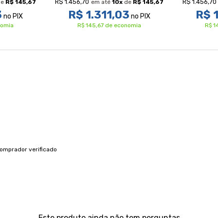
R$ 1.456,70
R$ 1.456,70
e
R$ 145,67
em até
10
x
de
R$ 145,67
3
R$ 1.311,03
R$ 1
no PIX
no PIX
nomia
R$ 145,67 de economia
R$ 1
omprador verificado
Este produto ainda não tem perguntas