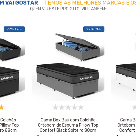
M VAI GOSTAR
TEMOS AS MELHORES MARCAS E O
QUEM VIU ESTE PRODUTO, VIU TAMBÉM:
22% OFF
22% OFF
Colchão
Cama Box Baú com Colchão
Cama B
illow Top
Ortobom de Espuma Pillow Top
Ortobom 
iro 88cm
Confort Black Solteiro 88cm
Confort