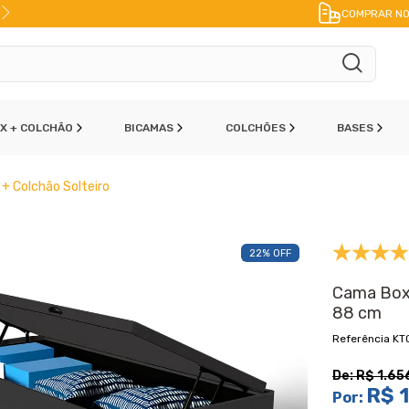
FRETE A JATO
ENVIO IMEDIATO
PAR
COMPRAR NO
OX + COLCHÃO
BICAMAS
COLCHÕES
BASES
+ Colchão Solteiro
22% OFF
Cama Box
88 cm
KT
De:
R$ 1.65
R$ 1
Por: