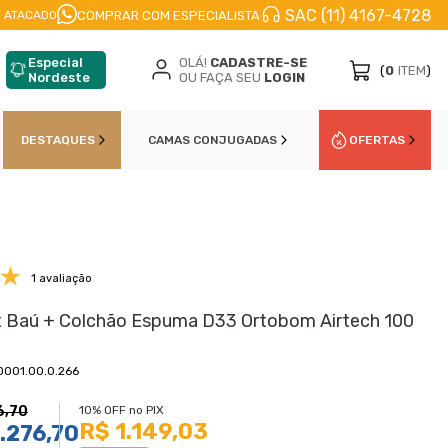
SAC (11) 4167-4728
CELE EM
ATÉ 10X
NO CARTÃO DE CŔEDITO
10
COMPRAR COM ESPECIALISTA
 ATACADO
Especial
OLÁ!
CADASTRE-SE
(
0
ITEM
)
Nordeste
OU FAÇA SEU
LOGIN
DESTAQUES
CAMAS CONJUGADAS
OFERTAS
1 avaliação
 Baú + Colchão Espuma D33 Ortobom Airtech 100
0001.00.0.266
6,70
10% OFF no PIX
R$ 1.149,03
.276,70