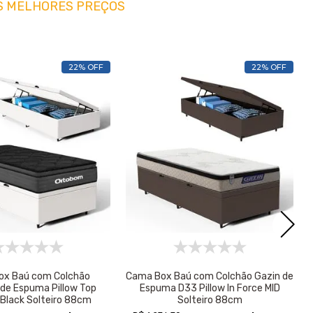
S MELHORES PREÇOS
22% OFF
22% OFF
ox Baú com Colchão
Cama Box Baú com Colchão Gazin de
de Espuma Pillow Top
Espuma D33 Pillow In Force MID
 Black Solteiro 88cm
Solteiro 88cm