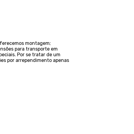
o oferecemos montagem;
ensões para transporte em
eciais. Por se tratar de um
ções por arrependimento apenas