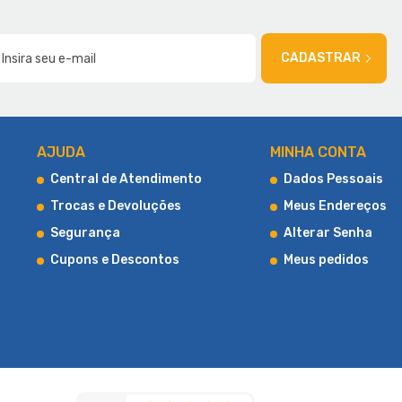
AMÍLIA
CADASTRAR
AJUDA
MINHA CONTA
Central de Atendimento
Dados Pessoais
Trocas e Devoluções
Meus Endereços
Segurança
Alterar Senha
Cupons e Descontos
Meus pedidos
ica, proporcionando uma experiência de compra única e oferecendo
 em atender às necessidades e expectativas dos clientes. Com esse
ndo-se o e-commerce de colchões mais completo, levando consigo a