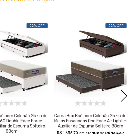
22% OFF
22% OFF
ú com Colchão Gazin de
Cama Box Baú com Colchão Gazin de
60 Double Face Force
Molas Ensacadas One Face Air Light +
liar de Espuma Solteiro
Auxiliar de Espuma Solteiro 88cm
88cm
R$ 1.636,70
em até
10
x
de
R$ 163,67