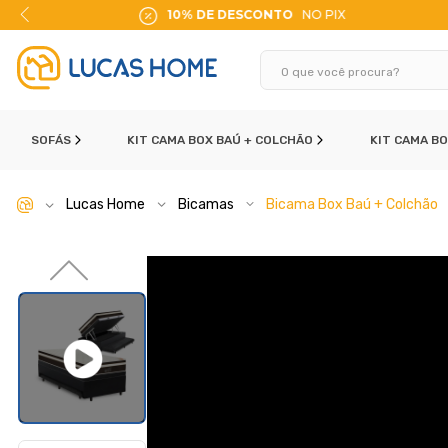
ITO
10% DE DESCONTO
NO PIX
SOFÁS
KIT CAMA BOX BAÚ + COLCHÃO
KIT CAMA B
Lucas Home
Bicamas
Bicama Box Baú + Colchão