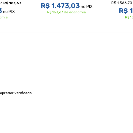
R$ 1.566,70
e
R$ 181,67
R$ 1.473,03
no PIX
3
R$ 1
no PIX
R$ 163,67 de economia
nomia
R$ 1
mprador verificado