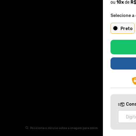
ou
10
x
de
R$
Selecione a 
Preto
Cons
Posicione o mouse sobre a imagem para zoom