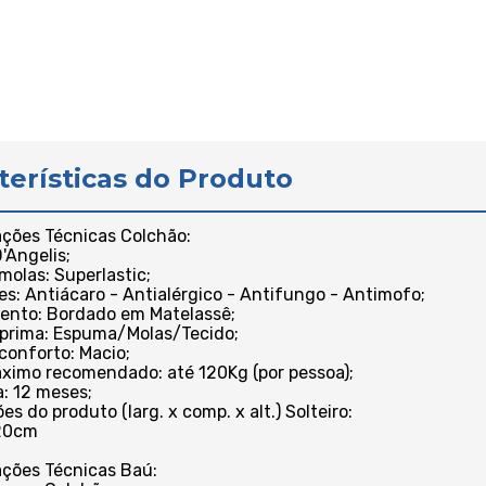
terísticas do Produto
ações Técnicas Colchão:
'Angelis;
 molas: Superlastic;
es: Antiácaro - Antialérgico - Antifungo - Antimofo;
ento: Bordado em Matelassê;
 prima: Espuma/Molas/Tecido;
 conforto: Macio;
ximo recomendado: até 120Kg (por pessoa);
a: 12 meses;
s do produto (larg. x comp. x alt.) Solteiro:
20cm
ações Técnicas Baú: