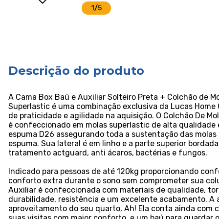
1
/
5
Descrição do produto
A Cama Box Baú e Auxiliar Solteiro Preta + Colchão de Mol
Superlastic é uma combinação exclusiva da Lucas Home
de praticidade e agilidade na aquisição. O Colchão De Mol
é confeccionado em molas superlastic de alta qualidad
espuma D26 assegurando toda a sustentação das molas 
espuma. Sua lateral é em linho e a parte superior bordad
tratamento actguard, anti ácaros, bactérias e fungos.
Indicado para pessoas de até 120kg proporcionando confo
conforto extra durante o sono sem comprometer sua co
Auxiliar é confeccionada com materiais de qualidade, to
durabilidade, resistência e um excelente acabamento. A a
aproveitamento do seu quarto, Ah! Ela conta ainda com c
suas visitas com maior conforto, e um baú para guardar 