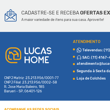
SOBR
CADASTRE-SE E RECEBA
OFERTAS E
A maior variedade de itens para sua casa. Aproveite!
ATENDIMENTO
Televendas: (11
SAC: (11) 4167
atendimento@luca
Segunda à Sexta d
CNPJ Matriz: 23.213.956/0001-77
Loja de Colchões
CNPJ Filial: 23.213.956/0002-58
R. Jose Maria Balieiro, 185
Barueri - SP, 06401-126
Fundada em 2015 com o propósito de atender a uma demanda region
produtos e soluções diferenciadas em cama box e colchões. Desde 
alto padrão de atendimento e qualidade, a loja rapidamente se c
ACOMPANHE AS REDES SOCIAIS