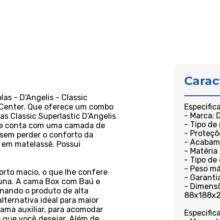
Carac
as - D'Angelis - Classic
 Center. Que oferece um combo
Especific
- Marca: D
as Classic Superlastic D'Angelis
- Tipo de
e e conta com uma camada de
- Proteçõ
sem perder o conforto da
- Acabam
a em matelassê. Possui
- Matéria
- Tipo de
- Peso má
rto macio, o que lhe confere
- Garanti
luna. A cama Box com Baú e
- Dimensõe
rnando o produto de alta
88x188x
lternativa ideal para maior
ama auxiliar, para acomodar
Especific
o que você desejar. Além de