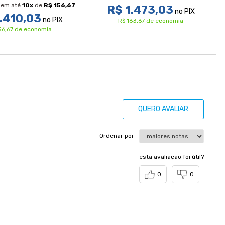
em até
10
x
de
R$ 156,67
R$ 1.473,03
no PIX
.410,03
no PIX
R$ 163,67 de economia
56,67 de economia
QUERO AVALIAR
Ordenar por
esta avaliação foi útil?
0
0