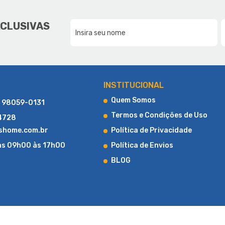
E A LUCAS HOME
DA NOSSA FAMÍLIA, PARA SUA F
XCLUSIVAS
CONHEÇA UM POUCO MAIS SOBRE A LUCAS HOME
INSTITUCIONAL
Quem Somos
) 98059-0131
Termos e Condições de Uso
-4728
shome.com.br
Política de Privacidade
as 09h00 às 17h00
Política de Envios
BLOG
LOJA DE COLCHÕES ONLINE
al, a Lucas Home Colchões iniciou suas atividades com uma loja fís
o início, destacou-se pela agilidade na entrega e pelo compromisso
onsolidou e expandiu seus horizontes para o ambiente digital, torna