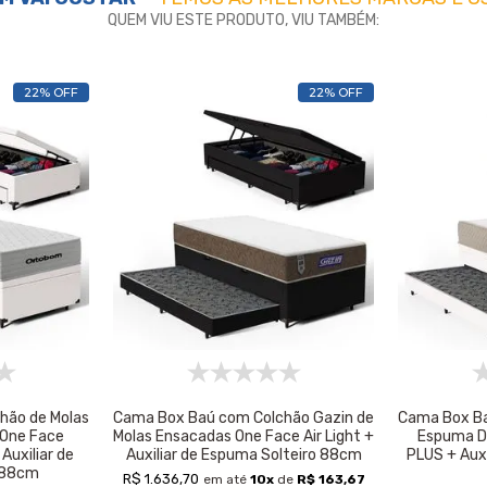
QUEM VIU ESTE PRODUTO, VIU TAMBÉM:
22% OFF
22% OFF
hão de Molas
Cama Box Baú com Colchão Gazin de
Cama Box Ba
One Face
Molas Ensacadas One Face Air Light +
Espuma D
Auxiliar de
Auxiliar de Espuma Solteiro 88cm
PLUS + Auxi
 88cm
R$ 1.636,70
em até
10
x
de
R$ 163,67