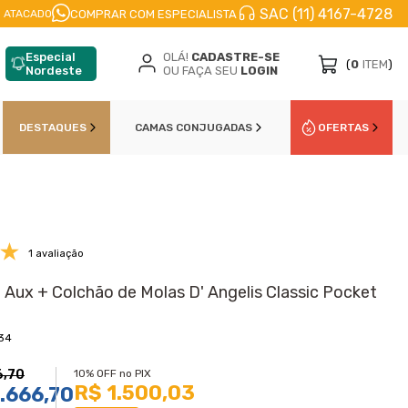
SAC (11) 4167-4728
CELE EM
ATÉ 10X
NO CARTÃO DE CŔEDITO
10
COMPRAR COM ESPECIALISTA
 ATACADO
Especial
OLÁ!
CADASTRE-SE
(
0
ITEM
)
Nordeste
OU FAÇA SEU
LOGIN
DESTAQUES
CAMAS CONJUGADAS
OFERTAS
1 avaliação
 Aux + Colchão de Molas D' Angelis Classic Pocket
34
6,70
10% OFF no PIX
R$ 1.500,03
.666,70