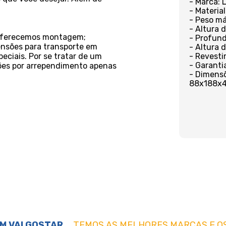
- Marca: 
- Material
- Peso má
- Altura 
o oferecemos montagem;
- Profund
ensões para transporte em
- Altura 
eciais. Por se tratar de um
- Revesti
- Garanti
ções por arrependimento apenas
- Dimensõe
88x188x
M VAI GOSTAR
TEMOS AS MELHORES MARCAS E O