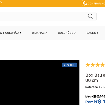
FRETE A JATO
ENVIO IMEDIATO
PAR
COMPRAR NO
OX + COLCHÃO
BICAMAS
COLCHÕES
BASES
22% OFF
Box Baú e
88 cm
28
De:
R$ 2.14
R$ 1
Por: