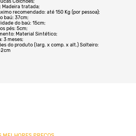
Lucas Colchões;
: Madeira tratada;
ximo recomendado: até 150 Kg (por pessoa);
do baú: 37cm;
idade do baú: 15cm;
dos pés: 5cm;
mento: Material Sintético;
a: 3 meses;
s do produto (larg. x comp. x alt.) Solteiro:
42cm
S MELHORES PREÇOS