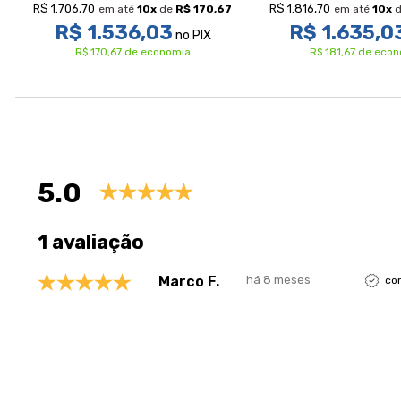
R$ 1.706,70
R$ 1.816,70
em até
10
x
de
R$ 170,67
em até
10
x
d
R$ 1.536,03
R$ 1.635,0
no PIX
R$ 170,67 de economia
R$ 181,67 de eco
Avaliações
5.0
1 avaliação
Marco F.
há 8 meses
co
Perguntas & respostas