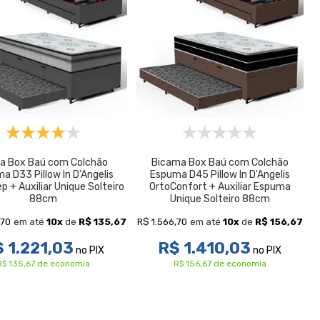
a Box Baú com Colchão
Bicama Box Baú com Colchão
a D33 Pillow In D'Angelis
Espuma D45 Pillow In D'Angelis
p + Auxiliar Unique Solteiro
OrtoConfort + Auxiliar Espuma
88cm
Unique Solteiro 88cm
,70
R$ 1.566,70
em até
10
x
de
R$ 135,67
em até
10
x
de
R$ 156,67
 1.221,03
R$ 1.410,03
no PIX
no PIX
R$ 135,67 de economia
R$ 156,67 de economia