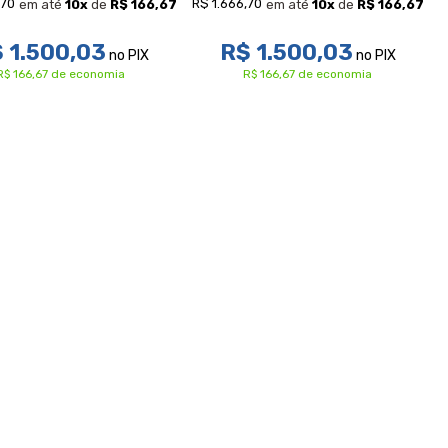
,70
R$ 1.666,70
em até
10
x
de
R$ 166,67
em até
10
x
de
R$ 166,67
 1.500,03
R$ 1.500,03
no PIX
no PIX
R$ 166,67 de economia
R$ 166,67 de economia