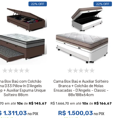
22% OFF
22% OFF
ma Box Baú com Colchão
Cama Box Baú e Auxiliar Solteiro
a D33 Pillow In D'Angelis
Branca + Colchão de Molas
ep + Auxiliar Espuma Unique
Ensacadas - D'Angelis - Classic -
Solteiro 88cm
88x188x64cm
,70
R$ 1.666,70
em até
10
x
de
R$ 145,67
em até
10
x
de
R$ 166,67
 1.311,03
R$ 1.500,03
no PIX
no PIX