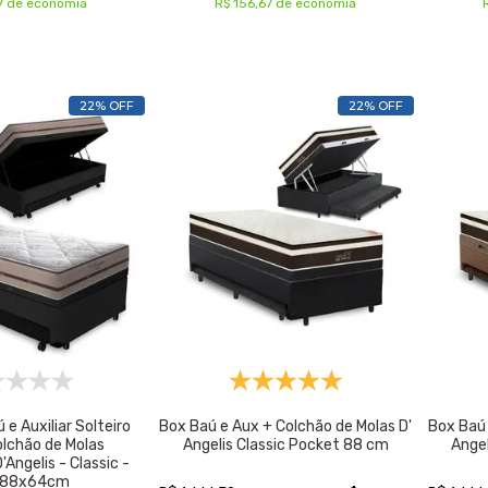
7 de economia
R$ 156,67 de economia
22% OFF
22% OFF
e Auxiliar Solteiro
Box Baú e Aux + Colchão de Molas D'
Box Baú 
olchão de Molas
Angelis Classic Pocket 88 cm
Ange
Angelis - Classic -
188x64cm