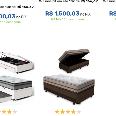
R$ 1.666,70
R$ 1.666
em até
10
x
de
R$ 166,67
até
10
x
de
R$ 166,67
R$ 1.500,03
R$
no PIX
00,03
no PIX
R$ 166,67 de economia
67 de economia