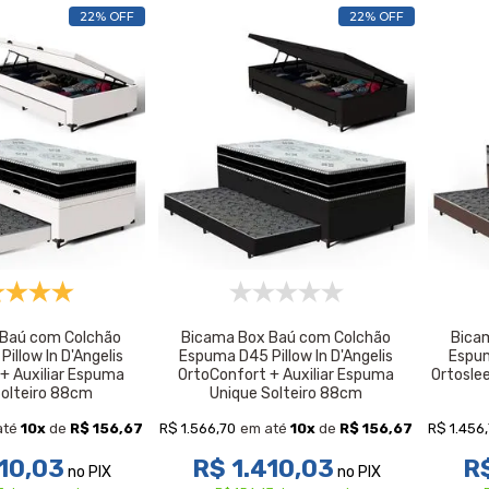
22% OFF
22% OFF
 Baú com Colchão
Bicama Box Baú com Colchão
Bica
illow In D'Angelis
Espuma D45 Pillow In D'Angelis
Espum
+ Auxiliar Espuma
OrtoConfort + Auxiliar Espuma
Ortosle
Solteiro 88cm
Unique Solteiro 88cm
R$ 1.566,70
R$ 1.456
até
10
x
de
R$ 156,67
em até
10
x
de
R$ 156,67
10,03
R$ 1.410,03
R$
no PIX
no PIX