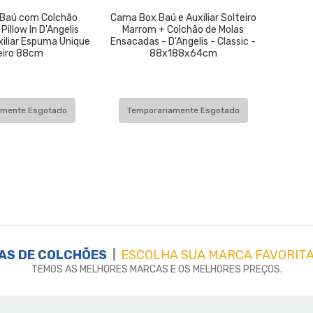
 Baú com Colchão
Cama Box Baú e Auxiliar Solteiro
illow In D'Angelis
Marrom + Colchão de Molas
xiliar Espuma Unique
Ensacadas - D'Angelis - Classic -
eiro 88cm
88x188x64cm
amente Esgotado
Temporariamente Esgotado
AS DE
COLCHÕES
ESCOLHA SUA MARCA FAVORITA
TEMOS AS MELHORES MARCAS E OS MELHORES PREÇOS.