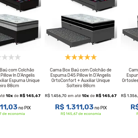
 Baú com Colchão
Cama Box Baú com Colchão de
Cam
illow In D'Angelis
Espuma D45 Pillow In D'Angelis
Espum
xiliar Espuma Unique
OrtoConfort + Auxiliar Unique
Ortoslee
eiro 88cm
Solteiro 88cm
R$ 1.456,70
R$ 1.356
até
10
x
de
R$ 145,67
em até
10
x
de
R$ 145,67
11,03
R$ 1.311,03
R$
no PIX
no PIX
7 de economia
R$ 145,67 de economia