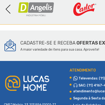
SOBR
CADASTRE-SE E RECEBA
OFERTAS E
A maior variedade de itens para sua casa. Aproveite!
ATENDIMENTO
Televendas: (11
SAC: (11) 4167
atendimento@luca
Segunda à Sexta d
CNPJ Matriz: 23.213.956/0001-77