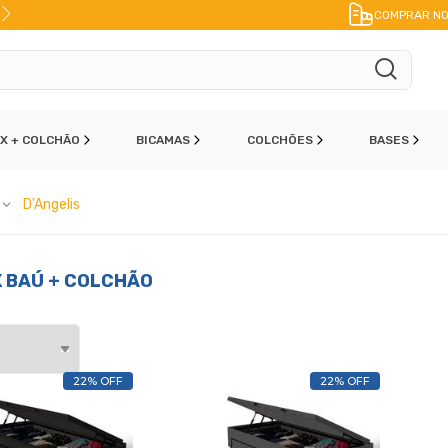
10% DE DESCONTO
NO PIX
F
COMPRAR NO
OX + COLCHÃO
BICAMAS
COLCHÕES
BASES
D'Angelis
X BAÚ + COLCHÃO
22% OFF
22% OFF