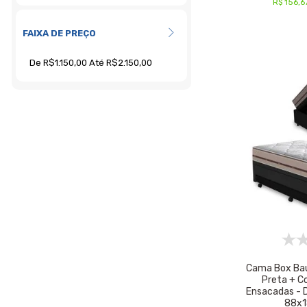
R$ 156,6
FAIXA DE PREÇO
Cama Box Baú 
Preta + C
Ensacadas - D'
88x