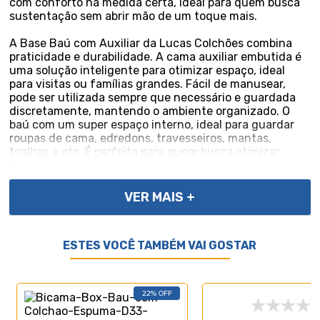
com conforto na medida certa, ideal para quem busca
sustentação sem abrir mão de um toque mais.
A Base Baú com Auxiliar da Lucas Colchões combina
praticidade e durabilidade. A cama auxiliar embutida é
uma solução inteligente para otimizar espaço, ideal
para visitas ou famílias grandes. Fácil de manusear,
pode ser utilizada sempre que necessário e guardada
discretamente, mantendo o ambiente organizado. O
baú com um super espaço interno, ideal para guardar
roupas de cama, edredons, travesseiros, mantas,
toalhas e etc. É perfeita para quem busca otimizar
espaço sem abrir mão da qualidade e resistência.
VER MAIS +
ESTES VOCÊ TAMBÉM VAI GOSTAR
Especificações Técnicas da Base Baú com Auxiliar:
- Marca: Lucas Colchões;
- Material: Madeira tratada;
- Peso máximo recomendado: até 150Kg (por pessoa);
22% OFF
- Altura do baú: 38cm;
- Altura dos pés: 6cm;