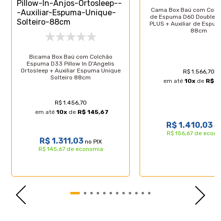
- Revestimento: Material Sintético;
Cama Box Baú com Colc
- Garantia: 3 meses;
de Espuma D60 Double F
- Dimensões do produto (larg. x comp. x alt.) Solteiro:
PLUS + Auxiliar de Espum
88cm
88x188x44cm.
Bicama Box Baú com Colchão
Importante, as cores podem variar conforme a tela; Não
Espuma D33 Pillow In D'Angelis
oferecemos montagem; recomendamos profissionais
Ortosleep + Auxiliar Espuma Unique
R$ 1.566,70
Solteiro 88cm
qualificados. Confira as dimensões para transporte em
em até
10
x
de
R$ 1
elevadores e passagens. Não transportamos por meios
especiais. Por se tratar de um produto de uso íntimo e
R$ 1.456,70
pessoal, só aceitaremos devoluções por arrependimento
em até
10
x
de
R$ 145,67
apenas se a embalagem do produto não for violada.
R$ 1.410,03
no
R$ 156,67 de econ
R$ 1.311,03
no PIX
R$ 145,67 de economia
Características do Produto
Especificações Técnicas Colchão:
- Marca: Gazin;