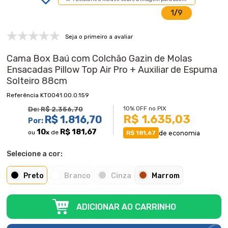
1
/
9
Seja o primeiro a avaliar
Cama Box Baú com Colchão Gazin de Molas
Ensacadas Pillow Top Air Pro + Auxiliar de Espuma
Solteiro 88cm
KT0041.00.0.159
10% OFF no PIX
De:
R$ 2.356,70
R$ 1.635,03
R$ 1.816,70
Por:
10
R$ 181,67
ou
x
de
de economia
R$ 181,67
Selecione a cor:
Preto
Branco
Cinza
Marrom
ADICIONAR AO CARRINHO