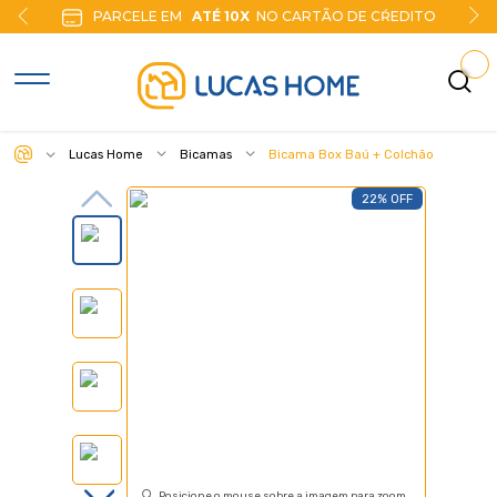
PARCELE EM
ATÉ 10X
NO CARTÃO DE CŔEDITO
Lucas Home
Bicamas
Bicama Box Baú + Colchão
22% OFF
Posicione o mouse sobre a imagem para zoom