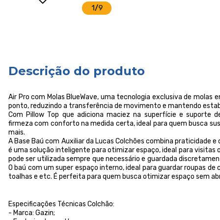
1
/
9
Descrição do produto
Air Pro com Molas BlueWave, uma tecnologia exclusiva de molas e
ponto, reduzindo a transferência de movimento e mantendo esta
Com Pillow Top que adiciona maciez na superfície e suporte d
firmeza com conforto na medida certa, ideal para quem busca s
mais.
A Base Baú com Auxiliar da Lucas Colchões combina praticidade e d
é uma solução inteligente para otimizar espaço, ideal para visitas 
pode ser utilizada sempre que necessário e guardada discretame
O baú com um super espaço interno, ideal para guardar roupas de 
toalhas e etc. É perfeita para quem busca otimizar espaço sem abr
Especificações Técnicas Colchão:
- Marca: Gazin;