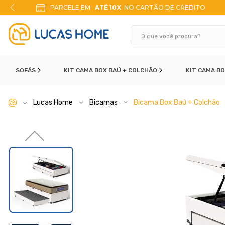
ITO
10% DE DESCONTO
NO PIX
SOFÁS
KIT CAMA BOX BAÚ + COLCHÃO
KIT CAMA B
Lucas Home
Bicamas
Bicama Box Baú + Colchão