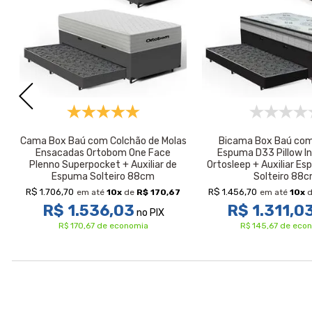
Cama Box Baú com Colchão de Molas
Bicama Box Baú com
Ensacadas Ortobom One Face
Espuma D33 Pillow In
Plenno Superpocket + Auxiliar de
Ortosleep + Auxiliar E
Espuma Solteiro 88cm
Solteiro 88
R$ 1.706,70
R$ 1.456,70
em até
10
x
de
R$ 170,67
em até
10
x
d
R$ 1.536,03
R$ 1.311,0
no PIX
R$ 170,67 de economia
R$ 145,67 de eco