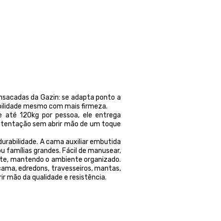
nsacadas da Gazin: se adapta ponto a
bilidade mesmo com mais firmeza.
e até 120kg por pessoa, ele entrega
ustentação sem abrir mão de um toque
urabilidade. A cama auxiliar embutida
ou famílias grandes. Fácil de manusear,
nte, mantendo o ambiente organizado.
cama, edredons, travesseiros, mantas,
ir mão da qualidade e resistência.