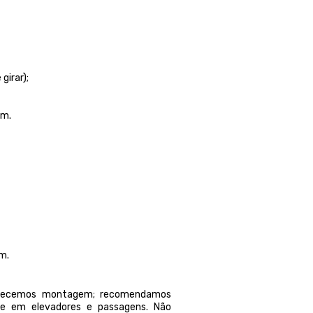
girar);
cm.
m.
ferecemos montagem; recomendamos
orte em elevadores e passagens. Não