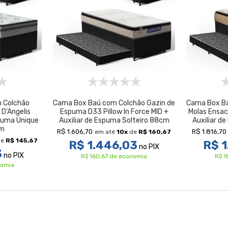
 Colchão
Cama Box Baú com Colchão Gazin de
Cama Box Ba
 D'Angelis
Espuma D33 Pillow In Force MID +
Molas Ensaca
spuma Unique
Auxiliar de Espuma Solteiro 88cm
Auxiliar d
cm
R$ 1.606,70
R$ 1.816,70
em até
10
x
de
R$ 160,67
e
R$ 145,67
R$ 1.446,03
R$ 1
no PIX
3
no PIX
R$ 160,67 de economia
R$ 1
nomia