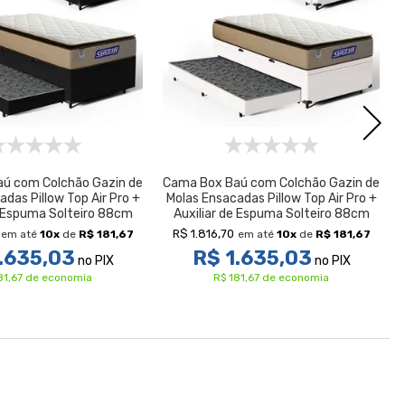
ú com Colchão Gazin de
Cama Box Baú com Colchão Gazin de
das Pillow Top Air Pro +
Molas Ensacadas Pillow Top Air Pro +
e Espuma Solteiro 88cm
Auxiliar de Espuma Solteiro 88cm
R$ 1.816,70
em até
10
x
de
R$ 181,67
em até
10
x
de
R$ 181,67
.635,03
R$ 1.635,03
no PIX
no PIX
81,67 de economia
R$ 181,67 de economia