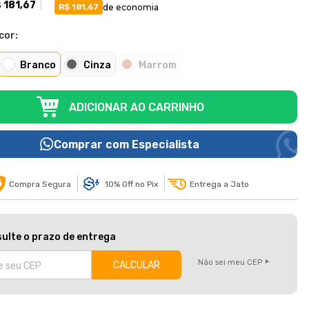
 181,67
de economia
R$ 181,67
cor:
Branco
Cinza
Marrom
ADICIONAR AO CARRINHO
Comprar com Especialista
Compra Segura
10% Off no Pix
Entrega a Jato
ulte o prazo de entrega
Não sei meu CEP