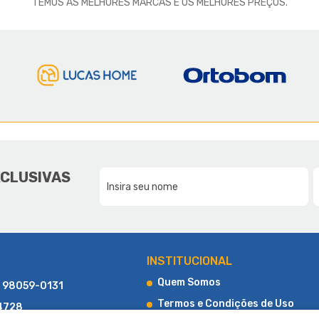
TEMOS AS MELHORES MARCAS E OS MELHORES PREÇOS.
E A LUCAS HOME
DA NOSSA FAMÍLIA, PARA SUA F
XCLUSIVAS
CONHEÇA UM POUCO MAIS SOBRE A LUCAS HOME
INSTITUCIONAL
Quem Somos
) 98059-0131
Termos e Condições de Uso
-4728