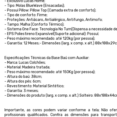
- Exclusivo Lucas Home;
- Tipo: Molas BlueWave (Ensacadas);
- Possui Pillow: Pillow Top (Camada extra de conforto);
- Tipo de conforto: Firme;
- Proteções: Antiácaro, Antialérgico, Antifungo, Antimofo;
- Tampo: Malha (Conforto Térmico);
- Sistema One Face: Tecnologia No Turn(Dispensa a necessidade de 
- EPS Poliestireno Expansível(Suporte adicional): Possuí;
- Peso máximo recomendado: até 120kg (por pessoa);
- Garantia: 12 Meses;- Dimensões (larg. x comp. x alt.) 88x188x29
Especificações Técnicas da Base Baú com Auxiliar:
- Marca: Lucas Colchões;
- Material: Madeira tratada;
- Peso máximo recomendado: até 150Kg (por pessoa);
- Altura do baú: 38cm;
- Altura dos pés: 6cm;
- Revestimento: Material Sintético;
- Garantia: 3 meses;
- Dimensões do produto (larg. x comp. x alt.) Solteiro: 88x188x44c
Importante, as cores podem variar conforme a tela; Não o
profissionais qualificados. Confira as dimensões para transp