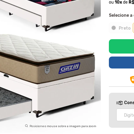
ou
10
x
de
R$
Selecione a 
Preto
Cons
Posicione o mouse sobre a imagem para zoom