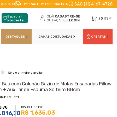
SAC (11) 4167-4728
CELE EM
ATÉ 10X
NO CARTÃO DE CŔEDITO
10
COMPRAR COM ESPECIALISTA
 ATACADO
Especial
OLÁ!
CADASTRE-SE
(
0
ITEM
)
Nordeste
OU FAÇA SEU
LOGIN
DESTAQUES
CAMAS CONJUGADAS
OFERTAS
Seja o primeiro a avaliar
Baú com Colchão Gazin de Molas Ensacadas Pillow
ro + Auxiliar de Espuma Solteiro 88cm
0041.01.0.211
6,70
10% OFF no PIX
R$ 1.635,03
.816,70