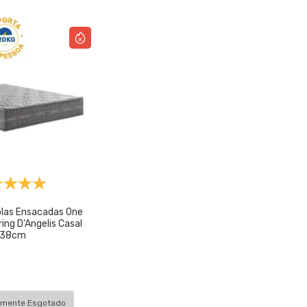
olas Ensacadas One
ing D'Angelis Casal
138cm
amente Esgotado