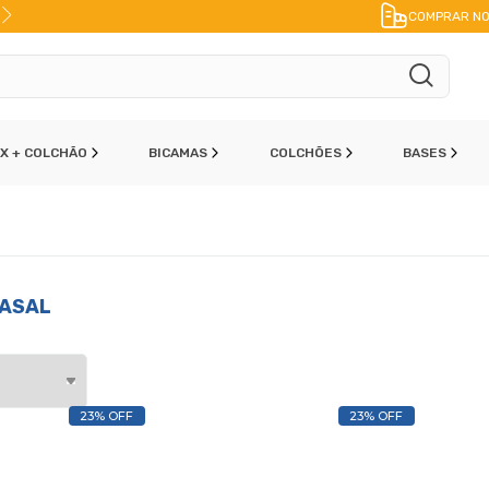
10% DE DESCONTO
NO PIX
COMPRAR NO
OX + COLCHÃO
BICAMAS
COLCHÕES
BASES
s
ASAL
23% OFF
23% OFF