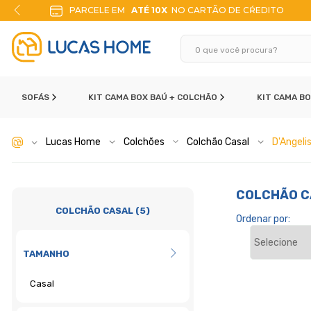
PARCELE EM
ATÉ 10X
NO CARTÃO DE CŔEDITO
SOFÁS
KIT CAMA BOX BAÚ + COLCHÃO
KIT CAMA B
Lucas Home
Colchões
Colchão Casal
D'Angeli
COLCHÃO C
COLCHÃO CASAL (5)
Ordenar por:
TAMANHO