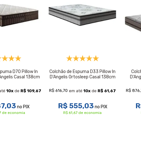
puma D70 Pillow In
Colchão de Espuma D33 Pillow In
Colc
Angelis Casal 138cm
D'Angelis Ortosleep Casal 138cm
D'Ang
R$ 616,70
R$ 876
até
10
x
de
R$ 109,67
em até
10
x
de
R$ 61,67
87,03
R$ 555,03
R
no PIX
no PIX
7 de economia
R$ 61,67 de economia