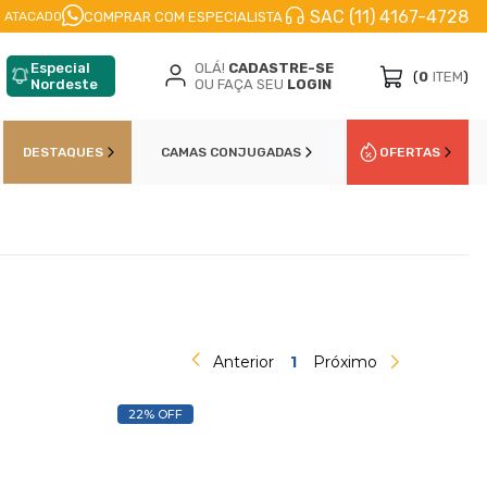
SAC (11) 4167-4728
FRETE A JATO
ENVIO IMEDIATO
PARCELE EM
COMPRAR COM ESPECIALISTA
 ATACADO
Especial
OLÁ!
CADASTRE-SE
(
0
ITEM
)
Nordeste
OU FAÇA SEU
LOGIN
DESTAQUES
CAMAS CONJUGADAS
OFERTAS
Anterior
1
Próximo
22% OFF