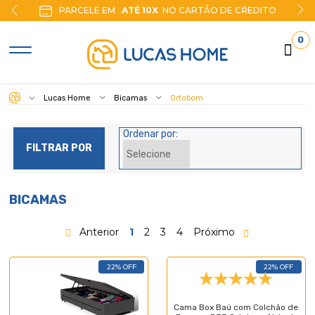
PARCELE EM
ATÉ 10X
NO CARTÃO DE CŔEDITO
0
Lucas Home
Bicamas
Ortobom
Ordenar por:
FILTRAR POR
BICAMAS
Anterior
1
2
3
4
Próximo
22% OFF
22% OFF
Cama Box Baú com Colchão de