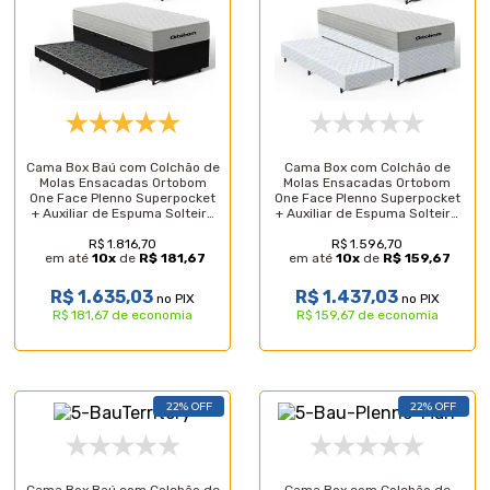
Cama Box Baú com Colchão de
Cama Box com Colchão de
Molas Ensacadas Ortobom
Molas Ensacadas Ortobom
One Face Plenno Superpocket
One Face Plenno Superpocket
+ Auxiliar de Espuma Solteiro
+ Auxiliar de Espuma Solteiro
88cm
88cm
R$ 1.816,70
R$ 1.596,70
em até
10
x
de
R$ 181,67
em até
10
x
de
R$ 159,67
R$ 1.635,03
R$ 1.437,03
no PIX
no PIX
R$ 181,67 de economia
R$ 159,67 de economia
22% OFF
22% OFF