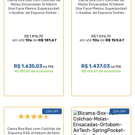
Cama Box Baú com Colchão de
Cama Box com Colchão de
Molas Ensacadas Ortobom
Molas Ensacadas Ortobom
One Face Plenno Superpocket
One Face Plenno Superpocket
+ Auxiliar de Espuma Solteiro
+ Auxiliar de Espuma Solteiro
88cm
88cm
R$ 1.816,70
R$ 1.596,70
em até
10
x
de
R$ 181,67
em até
10
x
de
R$ 159,67
R$ 1.635,03
R$ 1.437,03
no PIX
no PIX
R$ 181,67 de economia
R$ 159,67 de economia
22% OFF
22% OFF
Cama Box Baú com Colchão de
Espuma D45 Ortobom Airtech