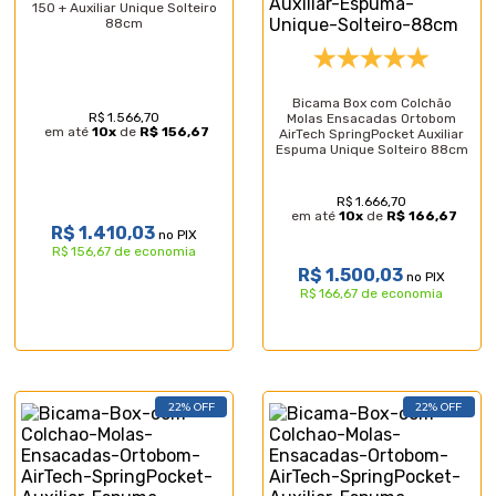
150 + Auxiliar Unique Solteiro
88cm
Bicama Box com Colchão
R$ 1.566,70
Molas Ensacadas Ortobom
em até
10
x
de
R$ 156,67
AirTech SpringPocket Auxiliar
Espuma Unique Solteiro 88cm
R$ 1.666,70
em até
10
x
de
R$ 166,67
R$ 1.410,03
no PIX
R$ 156,67 de economia
R$ 1.500,03
no PIX
R$ 166,67 de economia
22% OFF
22% OFF