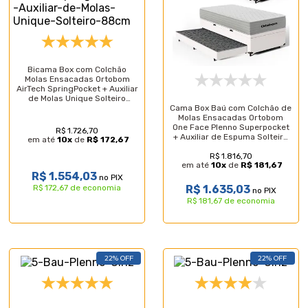
Bicama Box com Colchão
Molas Ensacadas Ortobom
AirTech SpringPocket + Auxiliar
de Molas Unique Solteiro
88cm
Cama Box Baú com Colchão de
Molas Ensacadas Ortobom
One Face Plenno Superpocket
R$ 1.726,70
+ Auxiliar de Espuma Solteiro
em até
10
x
de
R$ 172,67
88cm
R$ 1.816,70
em até
10
x
de
R$ 181,67
R$ 1.554,03
no PIX
R$ 1.635,03
R$ 172,67 de economia
no PIX
R$ 181,67 de economia
22% OFF
22% OFF