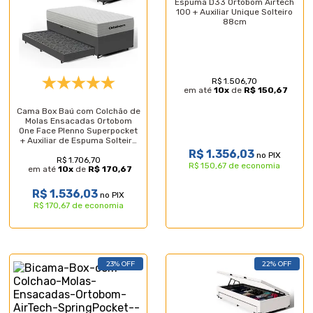
Espuma D33 Ortobom Airtech
100 + Auxiliar Unique Solteiro
88cm
R$ 1.506,70
em até
10
x
de
R$ 150,67
Cama Box Baú com Colchão de
Molas Ensacadas Ortobom
One Face Plenno Superpocket
+ Auxiliar de Espuma Solteiro
88cm
R$ 1.356,03
no PIX
R$ 1.706,70
R$ 150,67 de economia
em até
10
x
de
R$ 170,67
R$ 1.536,03
no PIX
R$ 170,67 de economia
23% OFF
22% OFF