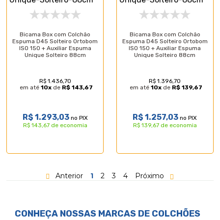
Bicama Box com Colchão
Bicama Box com Colchão
Espuma D45 Solteiro Ortobom
Espuma D45 Solteiro Ortobom
ISO 150 + Auxiliar Espuma
ISO 150 + Auxiliar Espuma
Unique Solteiro 88cm
Unique Solteiro 88cm
R$ 1.436,70
R$ 1.396,70
em até
10
x
de
R$ 143,67
em até
10
x
de
R$ 139,67
R$ 1.293,03
R$ 1.257,03
no PIX
no PIX
R$ 143,67 de economia
R$ 139,67 de economia
Anterior
1
2
3
4
Próximo
CONHEÇA NOSSAS MARCAS DE
COLCHÕES