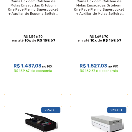
Cama Box com Colchão de
Cama Box com Colchão de
Molas Ensacadas Ortobom
Molas Ensacadas Ortobom
One Face Plenno Superpocket
One Face Plenno Superpocket
+ Auxiliar de Espuma Solteiro
+ Auxiliar de Molas Solteiro
88cm
88cm
R$ 1.596,70
R$ 1.696,70
em até
10
x
de
R$ 159,67
em até
10
x
de
R$ 169,67
R$ 1.437,03
R$ 1.527,03
no PIX
no PIX
R$ 159,67 de economia
R$ 169,67 de economia
22% OFF
22% OFF