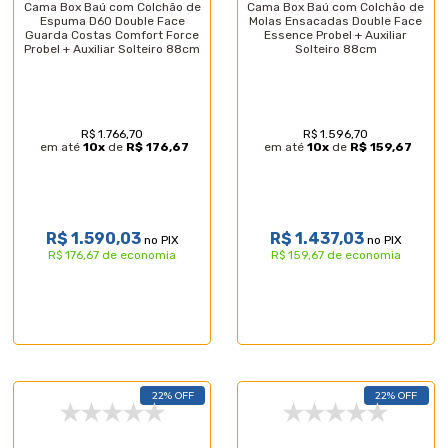
Cama Box Baú com Colchão de
Cama Box Baú com Colchão de
Espuma D60 Double Face
Molas Ensacadas Double Face
Guarda Costas Comfort Force
Essence Probel + Auxiliar
Probel + Auxiliar Solteiro 88cm
Solteiro 88cm
R$ 1.766,70
R$ 1.596,70
em até
10
x
de
R$ 176,67
em até
10
x
de
R$ 159,67
R$ 1.590,03
R$ 1.437,03
no PIX
no PIX
R$ 176,67 de economia
R$ 159,67 de economia
22% OFF
22% OFF