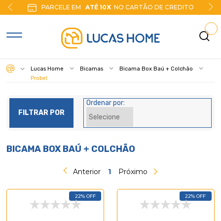
PARCELE EM
ATÉ 10X
NO CARTÃO DE CŔEDITO
Lucas Home
Bicamas
Bicama Box Baú + Colchão
Probel
Ordenar por:
FILTRAR POR
BICAMA BOX BAÚ + COLCHÃO
Anterior
1
Próximo
22% OFF
22% OFF