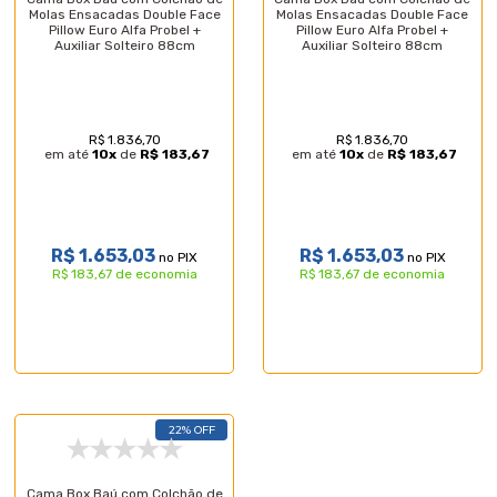
Molas Ensacadas Double Face
Molas Ensacadas Double Face
Pillow Euro Alfa Probel +
Pillow Euro Alfa Probel +
Auxiliar Solteiro 88cm
Auxiliar Solteiro 88cm
R$ 1.836,70
R$ 1.836,70
em até
10
x
de
R$ 183,67
em até
10
x
de
R$ 183,67
R$ 1.653,03
R$ 1.653,03
no PIX
no PIX
R$ 183,67 de economia
R$ 183,67 de economia
22% OFF
Cama Box Baú com Colchão de