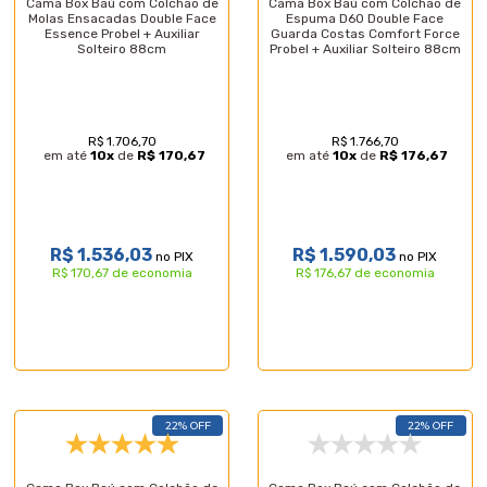
Cama Box Baú com Colchão de
Cama Box Baú com Colchão de
Molas Ensacadas Double Face
Espuma D60 Double Face
Essence Probel + Auxiliar
Guarda Costas Comfort Force
Solteiro 88cm
Probel + Auxiliar Solteiro 88cm
R$ 1.706,70
R$ 1.766,70
em até
10
x
de
R$ 170,67
em até
10
x
de
R$ 176,67
R$ 1.536,03
R$ 1.590,03
no PIX
no PIX
R$ 170,67 de economia
R$ 176,67 de economia
22% OFF
22% OFF