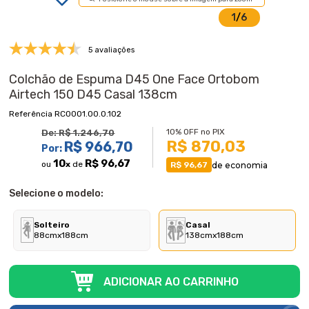
1
/
6
5 avaliações
Colchão de Espuma D45 One Face Ortobom
Airtech 150 D45 Casal 138cm
RC0001.00.0.102
10% OFF no PIX
De:
R$ 1.246,70
R$ 870,03
R$ 966,70
Por:
10
R$ 96,67
ou
x
de
de economia
R$ 96,67
Selecione o modelo:
Solteiro
Casal
88cmx188cm
138cmx188cm
ADICIONAR AO CARRINHO