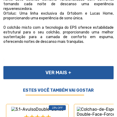
tornando cada noite de descanso uma experiência
rejuvenescedora.
Ortoluc: Uma linha exclusiva da Ortobom e Lucas Home,
proporcionando uma experiência de sono única.
O colchão misto com a tecnologia do EPS oferece estabilidade
estrutural para o seu colchão, proporcionando uma melhor
sustentação para a camada de conforto em espuma,
oferecendo noites de descanso mais tranquilas.
Importante, as cores podem variar conforme a tela; Não
oferecemos montagem; recomendamos profissionais
qualificados. Confira as dimensões para transporte em
VER MAIS +
elevadores e passagens. Não transportamos por meios especiais.
Por se tratar de um produto de uso íntimo e pessoal, só
aceitaremos devoluções por arrependimento apenas se a
embalagem do produto não for violada.
ESTES VOCÊ TAMBÉM VAI GOSTAR
23% OFF