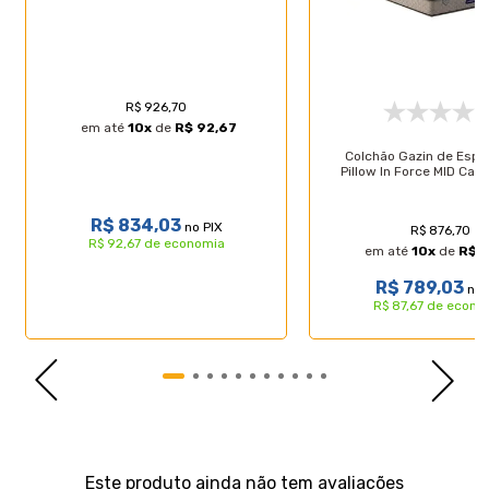
R$ 926,70
em até
10
x
de
R$ 92,67
Colchão Gazin de Esp
Pillow In Force MID Cas
R$ 834,03
no PIX
R$ 876,70
R$ 92,67 de economia
em até
10
x
de
R$ 
R$ 789,03
no 
R$ 87,67 de econo
Avaliações
Este produto ainda não tem avaliações