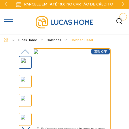
PARCELE EM
ATÉ 10X
NO CARTÃO DE CŔEDITO
Lucas Home
Colchões
Colchão Casal
33% OFF
Posicione o mouse sobre a imagem para zoom