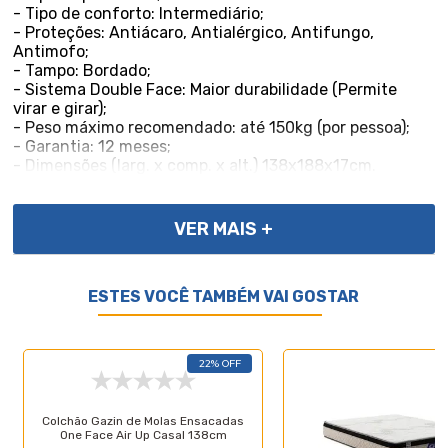
- Tipo de conforto: Intermediário;
- Proteções: Antiácaro, Antialérgico, Antifungo,
Antimofo;
- Tampo: Bordado;
- Sistema Double Face: Maior durabilidade (Permite
virar e girar);
- Peso máximo recomendado: até 150kg (por pessoa);
- Garantia: 12 meses;
- Dimensões (larg. x comp. x alt.) 138x188x17cm.
Importante, as cores podem variar conforme a tela; Não
VER MAIS +
oferecemos montagem; recomendamos profissionais
qualificados. Confira as dimensões para transporte em
elevadores e passagens. Não transportamos por meios
ESTES VOCÊ TAMBÉM VAI GOSTAR
especiais. Por se tratar de um produto de uso íntimo e
pessoal, só aceitaremos devoluções por arrependimento
apenas se a embalagem do produto não for violada.
22% OFF
Colchão Gazin de Molas Ensacadas
One Face Air Up Casal 138cm