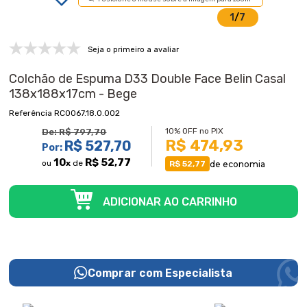
1
/
7
Seja o primeiro a avaliar
Colchão de Espuma D33 Double Face Belin Casal
138x188x17cm - Bege
RC0067.18.0.002
10% OFF no PIX
De:
R$ 797,70
R$ 474,93
R$ 527,70
Por:
10
R$ 52,77
ou
x
de
de economia
R$ 52,77
Comprar com Especialista