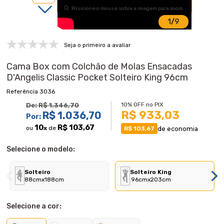
Posicione o mouse sobre a imagem para zoom
1
/
9
Seja o primeiro a avaliar
Cama Box com Colchão de Molas Ensacadas
D'Angelis Classic Pocket Solteiro King 96cm
3036
10% OFF no PIX
De:
R$ 1.346,70
R$ 933,03
R$ 1.036,70
Por:
10
R$ 103,67
ou
x
de
de economia
R$ 103,67
Selecione o modelo:
Solteiro
Solteiro King
88cmx188cm
96cmx203cm
Selecione a cor: