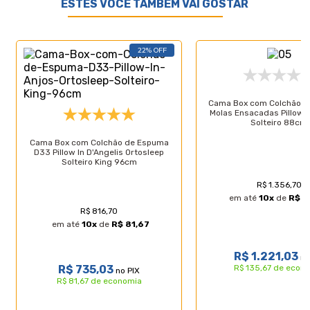
ESTES VOCÊ TAMBÉM VAI GOSTAR
embalagem do produto não for violada.
22% OFF
Características do Produto
Cama Box com Colchão O
Molas Ensacadas Pillow I
Solteiro 88cm
Especificações Técnicas do Colchão:
Cama Box com Colchão de Espuma
- Marca: Anjos;
D33 Pillow In D'Angelis Ortosleep
- Tipo de molas: Ensacadas;
Solteiro King 96cm
- Proteções: Antiácaro - Antialérgico - Antifungo
- Antimofo;
R$ 1.356,70
- Acabamento: Bordado em Matelassê;
em até
10
x
de
R$ 1
- Matéria prima: Espuma/Molas/Tecido;
R$ 816,70
- Tipo de conforto: Firme;
em até
10
x
de
R$ 81,67
- Peso máximo recomendado: até 120Kg (por
pessoa);
R$ 1.221,03
no
- Garantia: 12 meses;
R$ 735,03
R$ 135,67 de econ
no PIX
- Dimensões do produto (larg. x comp. x alt.)
R$ 81,67 de economia
Solteiro King: 96x203x20cm.