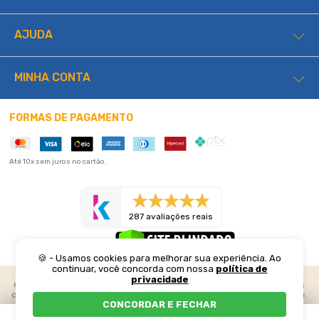
AJUDA
MINHA CONTA
FORMAS DE PAGAMENTO
Até 10x sem juros no cartão.
287 avaliações reais
🍪 - Usamos cookies para melhorar sua experiência. Ao
continuar, você concorda com nossa
política de
privacidade
©2026 Lucas Home. Todos os direitos reservados. Preços e condições
de pagamento exclusivos para compras realizadas através do web site.
CONCORDAR E FECHAR
Os estoques são limitados e os valores podem sofrer alterações sem
prévio aviso. Em caso de divergência, o preço válido é o do carrinho. As