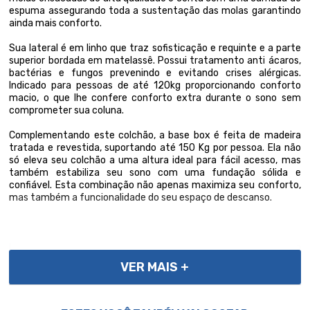
espuma assegurando toda a sustentação das molas garantindo
ainda mais conforto.
Sua lateral é em linho que traz sofisticação e requinte e a parte
superior bordada em matelassê. Possui tratamento anti ácaros,
bactérias e fungos prevenindo e evitando crises alérgicas.
Indicado para pessoas de até 120kg proporcionando conforto
macio, o que lhe confere conforto extra durante o sono sem
comprometer sua coluna.
Complementando este colchão, a base box é feita de madeira
tratada e revestida, suportando até 150 Kg por pessoa. Ela não
só eleva seu colchão a uma altura ideal para fácil acesso, mas
também estabiliza seu sono com uma fundação sólida e
confiável. Esta combinação não apenas maximiza seu conforto,
mas também a funcionalidade do seu espaço de descanso.
Importante, as cores podem variar conforme a tela; Não
oferecemos montagem; recomendamos profissionais
VER MAIS +
qualificados. Confira as dimensões para transporte em
elevadores e passagens. Não transportamos por meios especiais.
Por se tratar de um produto de uso íntimo e pessoal, só
aceitaremos devoluções por arrependimento apenas se a