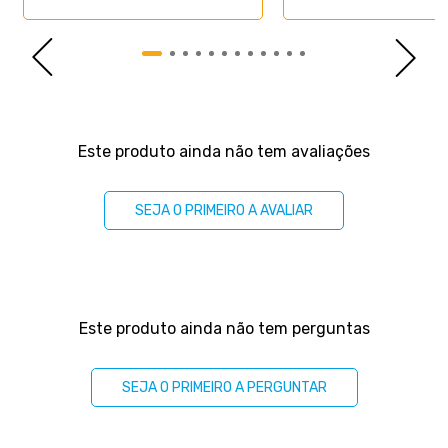
-
Especificações Técnicas Base Box:
- Marca: Lucas Colchões;
- Material: Madeira tratada;
- Peso máximo recomendado: até 150 Kg (por
pessoa);
- Altura da base: 27cm;
Avaliações
- Altura dos pés: 12cm;
Este produto ainda não tem avaliações
- Revestimento: Sintético;
- Garantia: 3 meses;
- Dimensões (larg. x comp. x alt.) Solteiro King:
SEJA O PRIMEIRO A AVALIAR
96x203x39cm.
Perguntas & respostas
Este produto ainda não tem perguntas
SEJA O PRIMEIRO A PERGUNTAR