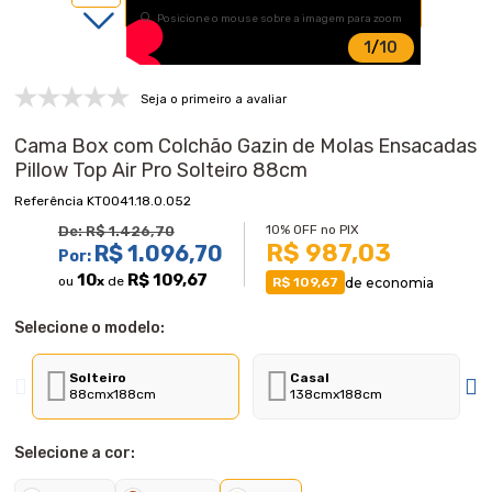
Posicione o mouse sobre a imagem para zoom
1
/
10
Seja o primeiro a avaliar
Cama Box com Colchão Gazin de Molas Ensacadas
Pillow Top Air Pro Solteiro 88cm
KT0041.18.0.052
10% OFF no PIX
De:
R$ 1.426,70
R$ 987,03
R$ 1.096,70
Por:
10
R$ 109,67
ou
x
de
de economia
R$ 109,67
Selecione o modelo:
Solteiro
Casal
88cmx188cm
138cmx188cm
Selecione a cor: