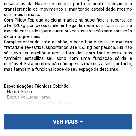
ensacadas da Gazin: se adapta ponto a ponto, reduzindo a
transferência de movimento e mantendo estabilidade mesmo
com mais firmeza.
Com Pillow Top que adiciona maciez na superfície e suporte de
até 120kg por pessoa, ele entrega firmeza com conforto na
medida certa, ideal para quem busca sustentação sem abrir mão
de um toque mais.
Complementando este colchão, a base box é feita de madeira
tratada e revestida, suportando até 150 Kg por pessoa. Ela não
só eleva seu colchão a uma altura ideal para fácil acesso, mas
também estabiliza seu sono com uma fundação sólida e
confiável. Esta combinação não apenas maximiza seu conforto,
mas também a funcionalidade do seu espaço de descanso.
Especificações Técnicas Colchão:
- Marca: Gazin;
- Exclusivo Lucas Home;
- Tipo: Molas BlueWave (Ensacadas);
- Possui Pillow: Pillow Top (Camada extra de conforto);
- Tipo de conforto: Firme;
- Proteções: Antiácaro, Antialérgico, Antifungo, Antimofo;
VER MAIS +
- Tampo: Malha (Conforto Térmico);
- Sistema One Face: Tecnologia No Turn(Dispensa a necessidade
de girar);