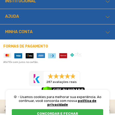
INSTITUCIONAL
AJUDA
MINHA CONTA
FORMAS DE PAGAMENTO
Até 10x sem juros no cartão.
287 avaliações reais
🍪 - Usamos cookies para melhorar sua experiência. Ao
continuar, você concorda com nossa
política de
privacidade
©2026 Lucas Home. Todos os direitos reservados. Preços e condições
de pagamento exclusivos para compras realizadas através do web site.
CONCORDAR E FECHAR
Os estoques são limitados e os valores podem sofrer alterações sem