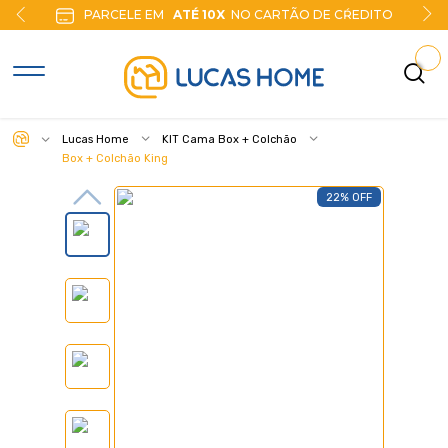
PARCELE EM
ATÉ 10X
NO CARTÃO DE CŔEDITO
Lucas Home
KIT Cama Box + Colchão
Box + Colchão King
22% OFF