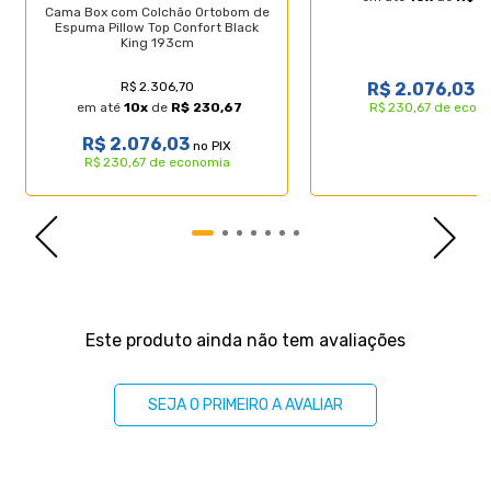
Cama Box com Colchão Ortobom de
- Tipo de conforto: Firme;
Espuma Pillow Top Confort Black
- Peso máximo recomendado: até 150kg (por
King 193cm
pessoa);
- Garantia: 12 meses;
R$ 2.076,03
R$ 2.306,70
no
- Dimensões do produto (larg. x comp. x alt.) Super
R$ 230,67 de econ
em até
10
x
de
R$ 230,67
King: 193x203x27cm.
R$ 2.076,03
no PIX
-
R$ 230,67 de economia
Especificações Técnicas Base Box:
- Marca: Lucas Colchões;
- Material: Madeira tratada;
- Peso máximo recomendado: até 150 Kg (por
pessoa);
- Altura da base: 27cm;
- Altura dos pés: 12cm;
Avaliações
- Revestimento: Sintético;
Este produto ainda não tem avaliações
- Garantia: 3 meses;
- Dimensões (larg. x comp. x alt.) Super King:
193x203x39cm ( 2 partes de 96cm ).
SEJA O PRIMEIRO A AVALIAR