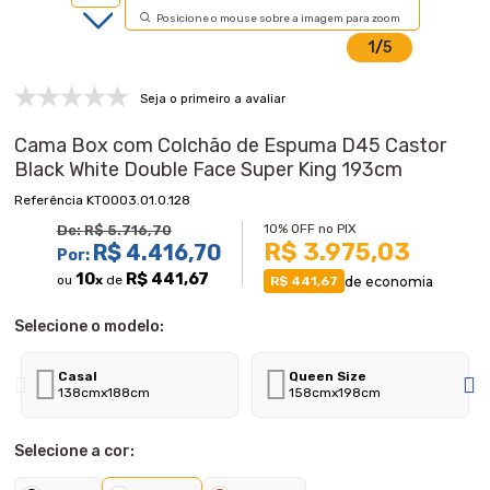
Posicione o mouse sobre a imagem para zoom
1
/
5
Seja o primeiro a avaliar
Cama Box com Colchão de Espuma D45 Castor
Black White Double Face Super King 193cm
KT0003.01.0.128
10% OFF no PIX
De:
R$ 5.716,70
R$ 3.975,03
R$ 4.416,70
Por:
10
R$ 441,67
ou
x
de
de economia
R$ 441,67
Selecione o modelo:
Casal
Queen Size
138cmx188cm
158cmx198cm
Selecione a cor: