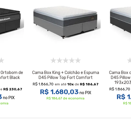
 Ortobom de
Cama Box King + Colchão e Espuma
Cama Box 
fort Black
D45 Pillow Top Fort Comfort
D45 Pillow
193x203
R$ 1.866,70
em até
10
x
de
R$ 186,67
R$ 1.866,70
de
R$ 230,67
R$ 1.680,03
no PIX
3
R$ 1
no PIX
R$ 186,67 de economia
nomia
R$ 1