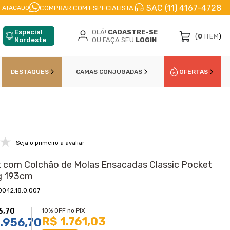
SAC (11) 4167-4728
DIATO
PARCELE EM
ATÉ 10X
NO CARTÃO DE CŔED
COMPRAR COM ESPECIALISTA
 ATACADO
Especial
OLÁ!
CADASTRE-SE
(
0
ITEM
)
Nordeste
OU FAÇA SEU
LOGIN
DESTAQUES
CAMAS CONJUGADAS
OFERTAS
Seja o primeiro a avaliar
com Colchão de Molas Ensacadas Classic Pocket
g 193cm
0042.18.0.007
6,70
10% OFF no PIX
R$ 1.761,03
.956,70