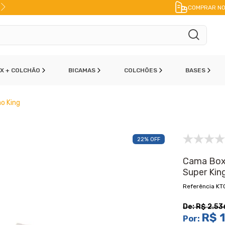
CONTO
NO PIX
FRETE A JATO
ENVIO IME
COMPRAR NO
OX + COLCHÃO
BICAMAS
COLCHÕES
BASES
o King
22% OFF
Cama Box 
Super Kin
KT
De:
R$ 2.53
R$ 1
Por: