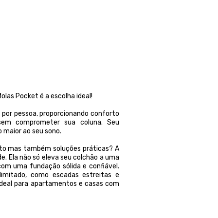
las Pocket é a escolha ideal!
 por pessoa, proporcionando conforto
 sem comprometer sua coluna. Seu
 maior ao seu sono.
sto mas também soluções práticas? A
e. Ela não só eleva seu colchão a uma
com uma fundação sólida e confiável.
limitado, como escadas estreitas e
 ideal para apartamentos e casas com