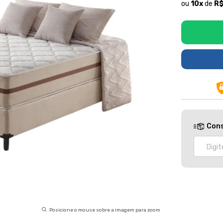
ou
10
x
de
R$
Cons
Posicione o mouse sobre a imagem para zoom