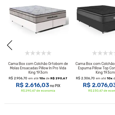
Cama Box com Colchão Ortobom de
Cama Box com Colchão
Molas Ensacadas Pillow In Pro Vida
Espuma Pillow Top Con
King 193cm
King 193cm
R$ 2.906,70
R$ 2.306,70
em até
10
x
de
R$ 290,67
em até
10
x
R$ 2.616,03
R$ 2.076,0
no PIX
R$ 290,67 de economia
R$ 230,67 de eco