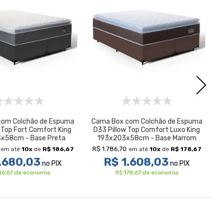
com Colchão de Espuma
Cama Box com Colchão de Espuma
 Top Fort Comfort King
D33 Pillow Top Comfort Luxo King
x58cm - Base Preta
193x203x58cm - Base Marrom
R$ 1.786,70
em até
10
x
de
R$ 186,67
em até
10
x
de
R$ 178,67
.680,03
R$ 1.608,03
no PIX
no PIX
86,67 de economia
R$ 178,67 de economia