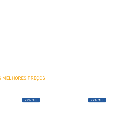
S MELHORES PREÇOS
22% OFF
22% OFF