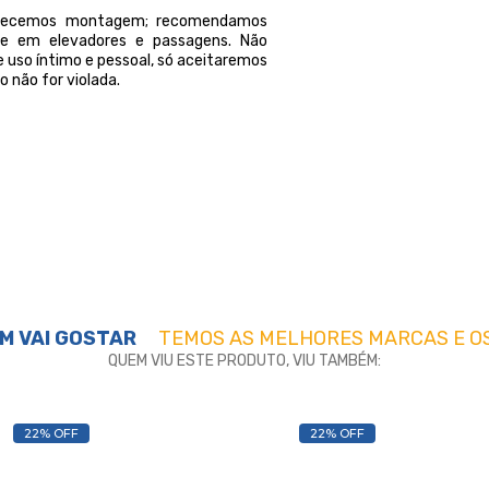
ferecemos montagem; recomendamos
orte em elevadores e passagens. Não
 uso íntimo e pessoal, só aceitaremos
 não for violada.
M VAI GOSTAR
TEMOS AS MELHORES MARCAS E O
QUEM VIU ESTE PRODUTO, VIU TAMBÉM:
22% OFF
22% OFF