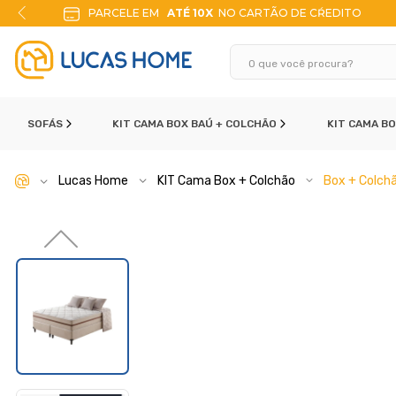
TÉ 10X
NO CARTÃO DE CŔEDITO
10% DE DES
SOFÁS
KIT CAMA BOX BAÚ + COLCHÃO
KIT CAMA B
Lucas Home
KIT Cama Box + Colchão
Box + Colchã