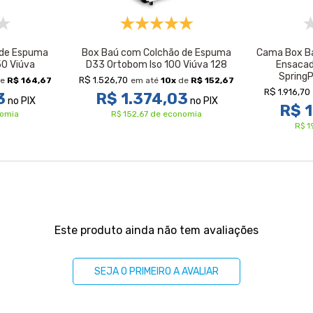
 de Espuma
Box Baú com Colchão de Espuma
Cama Box Ba
50 Viúva
D33 Ortobom Iso 100 Viúva 128
Ensacad
Spring
R$ 1.526,70
e
R$ 164,67
em até
10
x
de
R$ 152,67
R$ 1.916,70
3
R$ 1.374,03
no PIX
no PIX
R$ 1
nomia
R$ 152,67 de economia
R$ 1
Este produto ainda não tem avaliações
SEJA O PRIMEIRO A AVALIAR