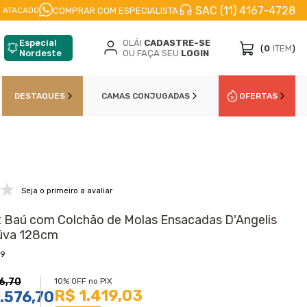
SAC (11) 4167-4728
CELE EM
ATÉ 10X
NO CARTÃO DE CŔEDITO
10
COMPRAR COM ESPECIALISTA
 ATACADO
Especial
OLÁ!
CADASTRE-SE
(
0
ITEM
)
Nordeste
OU FAÇA SEU
LOGIN
DESTAQUES
CAMAS CONJUGADAS
OFERTAS
Seja o primeiro a avaliar
Baú com Colchão de Molas Ensacadas D'Angelis
iúva 128cm
89
6,70
10% OFF no PIX
R$ 1.419,03
.576,70