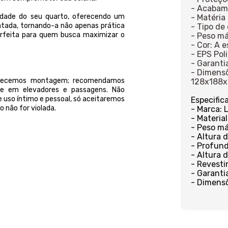
- Acabam
idade do seu quarto, oferecendo um
- Matéria
tada, tornando-a não apenas prática
- Tipo de
erfeita para quem busca maximizar o
- Peso má
- Cor: A 
- EPS Pol
- Garanti
- Dimensõ
ferecemos montagem; recomendamos
128x188
orte em elevadores e passagens. Não
 uso íntimo e pessoal, só aceitaremos
Especific
 não for violada.
- Marca: 
- Material
- Peso má
- Altura 
- Profund
- Altura 
- Revesti
- Garanti
- Dimensõ