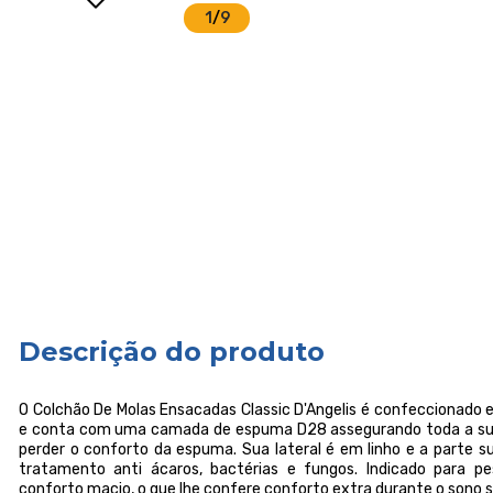
1
/
9
Descrição do produto
O Colchão De Molas Ensacadas Classic D'Angelis é confeccionado 
e conta com uma camada de espuma D28 assegurando toda a su
perder o conforto da espuma. Sua lateral é em linho e a parte s
tratamento anti ácaros, bactérias e fungos. Indicado para p
conforto macio, o que lhe confere conforto extra durante o sono