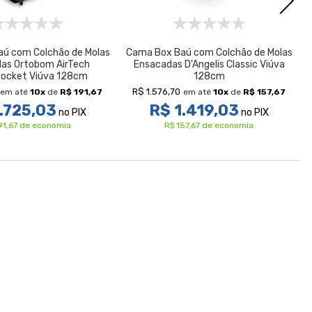
ú com Colchão de Molas
Cama Box Baú com Colchão de Molas
as Ortobom AirTech
Ensacadas D'Angelis Classic Viúva
Pocket Viúva 128cm
128cm
R$ 1.576,70
em até
10
x
de
R$ 191,67
em até
10
x
de
R$ 157,67
.725,03
R$ 1.419,03
no PIX
no PIX
91,67 de economia
R$ 157,67 de economia