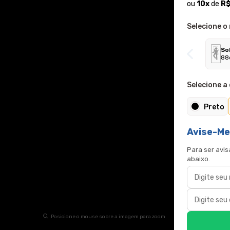
ou
10
x
de
R$
Selecione o
So
88
Selecione a 
Preto
Avise-Me
Para ser avi
abaixo.
Posicione o mouse sobre a imagem para zoom