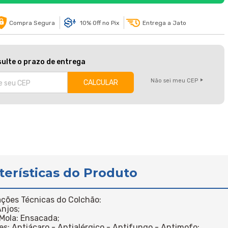
Compra Segura
10% Off no Pix
Entrega a Jato
ulte o prazo de entrega
Não sei meu CEP
terísticas do Produto
ações Técnicas do Colchão:
Anjos;
 Mola: Ensacada;
es: Antiácaro - Antialérgico - Antifungo - Antimofo;