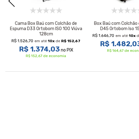
Cama Box Baú com Colchão de
Box Baú com Colchão
a
Espuma D33 Ortobom ISO 100 Viúva
D45 Ortobom Iso 1
128cm
R$ 1.646,70
em até
10
x
d
R$ 1.526,70
em até
10
x
de
R$ 152,67
R$ 1.482,0
R$ 1.374,03
no PIX
R$ 164,67 de eco
R$ 152,67 de economia
Avaliações