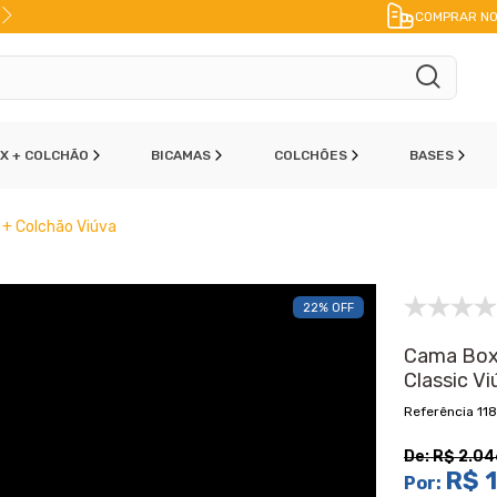
FRETE A JATO
ENVIO IMEDIATO
PAR
COMPRAR NO
OX + COLCHÃO
BICAMAS
COLCHÕES
BASES
 + Colchão Viúva
22% OFF
Cama Box 
Classic V
11
De:
R$ 2.04
R$ 1
Por: