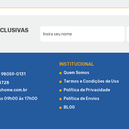
E A LUCAS HOME
DA NOSSA FAMÍLIA, PARA SUA F
XCLUSIVAS
CONHEÇA UM POUCO MAIS SOBRE A LUCAS HOME
INSTITUCIONAL
Quem Somos
) 98059-0131
Termos e Condições de Uso
-4728
shome.com.br
Política de Privacidade
as 09h00 às 17h00
Política de Envios
BLOG
LOJA DE COLCHÕES ONLINE