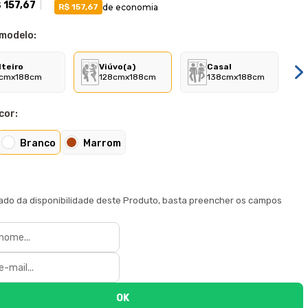
 157,67
de economia
R$ 157,67
 modelo:
lteiro
Viúvo(a)
Casal
cmx188cm
128cmx188cm
138cmx188cm
cor:
Branco
Marrom
sado da disponibilidade deste Produto, basta preencher os campos