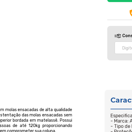
Cons
Carac
em molas ensacadas de alta qualidade
stentação das molas ensacadas sem
Especific
uperior bordada em matelassê. Possui
- Marca: 
essoas de até 120kg proporcionando
- Tipo de
 sem comprometer sua coluna.
- Proteçõ