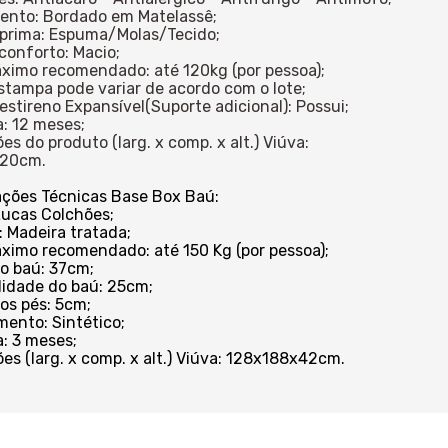
ento: Bordado em Matelassê;
 prima: Espuma/Molas/Tecido;
 conforto: Macio;
ximo recomendado: até 120kg (por pessoa);
estampa pode variar de acordo com o lote;
iestireno Expansível(Suporte adicional): Possui;
a: 12 meses;
es do produto (larg. x comp. x alt.) Viúva:
x20cm.
ações Técnicas Base Box Baú:
Lucas Colchões;
: Madeira tratada;
ximo recomendado: até 150 Kg (por pessoa);
do baú: 37cm;
idade do baú: 25cm;
dos pés: 5cm;
mento: Sintético;
a: 3 meses;
es (larg. x comp. x alt.) Viúva: 128x188x42cm.