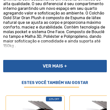
alta qualidade. O seu diferencial é seu compartimento
interno garantindo um novo espaço em seu quarto
agregando valor e sofisticação ao ambiente. O Colchão
Gold Star Gran Plush é composto de Espuma de látex
natural que se ajusta ao corpo e proporciona máximo
conforto, maciez e durabilidade. Contém tecnologia de
molas pocket e sistema One Face. Composto de Bouclê
no tampo e Malha 3D, Poliéster e Polipropileno, dando
maior sofisticação e comodidade e ainda suporta até
150kg .
IMPORTANTE: IMAGENS MERAMENTE ILUSTRATIVAS. (A
VER MAIS +
LUCAS HOME não trabalha com móveis planejados.
Podendo haver pequenas variações nas medidas e
cores do produto/A cor do produto poderá variar de
ESTES VOCÊ TAMBÉM VAI GOSTAR
acordo com a tela de visualização/Os enfeites,
eletrônicos e decoração não acompanham). **A LUCAS
HOME não disponibiliza no momento o serviço de
montagem, sendo de total responsabilidade do
22% OFF
comprador. A LUCAS HOME Recomenda que a
montagem seja feita por um profissional da área.