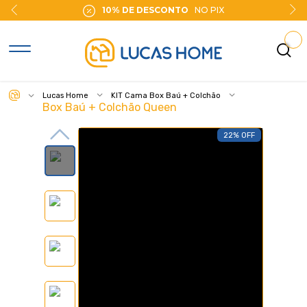
10% DE DESCONTO
NO PIX
Lucas Home
KIT Cama Box Baú + Colchão
Box Baú + Colchão Queen
22% OFF