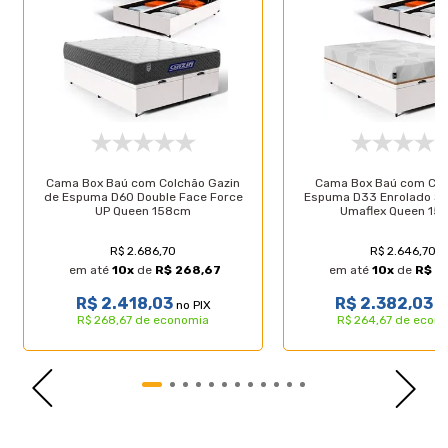
**ATENÇÃO: Verifique se as dimensões dos produtos
passam por elevadores, portas, escadas e corredores. A
LUCAS HOME Não se responsabiliza pelo transporte dos
produtos por escadas, guinchos, içamentos ou
quaisquer outros meios específicos de transporte.
Cama Box Baú com Colchão Gazin
Cama Box Baú com Col
de Espuma D60 Double Face Force
Espuma D33 Enrolado Son
UP Queen 158cm
Umaflex Queen 15
R$ 2.686,70
R$ 2.646,70
em até
10
x
de
R$ 268,67
em até
10
x
de
R$ 2
R$ 2.418,03
R$ 2.382,03
no PIX
no
R$ 268,67 de economia
R$ 264,67 de econ