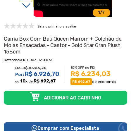
Posicione o mouse sobre a imagem para zoom
1
/
7
Seja o primeiro a avaliar
Cama Box Com Baú Queen Marrom + Colchão de
Molas Ensacadas - Castor - Gold Star Gran Plush
158cm
KT0003.02.0.073
10% OFF no PIX
De:
R$ 8.966,70
R$ 6.234,03
R$ 6.926,70
Por:
10
R$ 692,67
ou
x
de
de economia
R$ 692,67
Comprar com Especialista