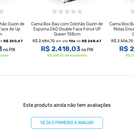
hão Gazin de
Cama Box Baú com Colchão Gazin de
Cama Box Ba
ace Air Up
Espuma D60 Double Face Force UP
Molas Ens
m
Queen 158cm
R$ 2.686,70
R$ 2.506,70
de
R$ 250,67
em até
10
x
de
R$ 268,67
3
R$ 2.418,03
R$ 2
no PIX
no PIX
nomia
R$ 268,67 de economia
R$ 2
Este produto ainda não tem avaliações
SEJA O PRIMEIRO A AVALIAR