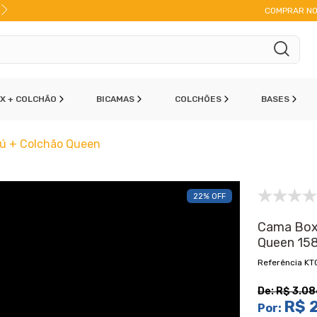
FRETE A JATO
ENVIO IMEDIATO
PAR
COMPRAR NO
OX + COLCHÃO
BICAMAS
COLCHÕES
BASES
ú + Colchão Queen
22% OFF
Cama Box
Queen 15
KT
De:
R$ 3.08
R$ 
Por: