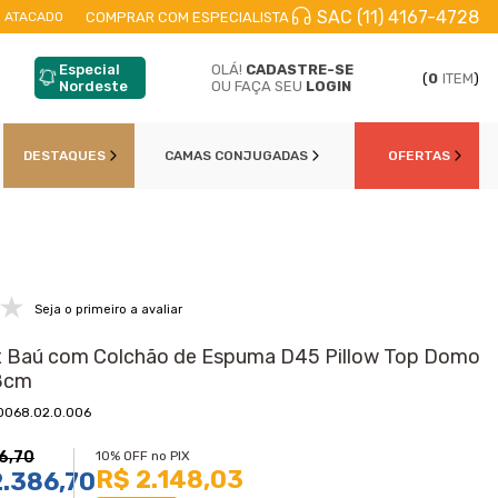
SAC (11) 4167-4728
CELE EM
ATÉ 10X
NO CARTÃO DE CŔEDITO
10
COMPRAR COM ESPECIALISTA
 ATACADO
Especial
OLÁ!
CADASTRE-SE
(
0
ITEM
)
Nordeste
OU FAÇA SEU
LOGIN
DESTAQUES
CAMAS CONJUGADAS
OFERTAS
Seja o primeiro a avaliar
 Baú com Colchão de Espuma D45 Pillow Top Domo
8cm
0068.02.0.006
6,70
10% OFF no PIX
R$ 2.148,03
2.386,70