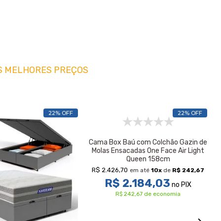
S MELHORES PREÇOS
22% OFF
22% OFF
Cama Box Baú com Colchão Gazin de
Molas Ensacadas One Face Air Light
Queen 158cm
R$ 2.426,70
em até
10
x
de
R$ 242,67
R$ 2.184,03
no PIX
R$ 242,67 de economia