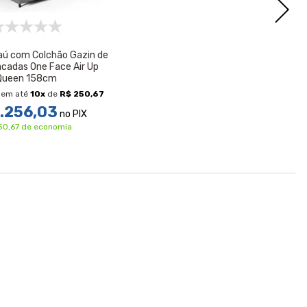
ú com Colchão Gazin de
acadas One Face Air Up
Queen 158cm
em até
10
x
de
R$ 250,67
.256,03
no PIX
50,67 de economia