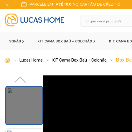
ITO
10% DE DESCONTO
NO PIX
SOFÁS
KIT CAMA BOX BAÚ + COLCHÃO
KIT CAMA B
Box Ba
Lucas Home
KIT Cama Box Baú + Colchão