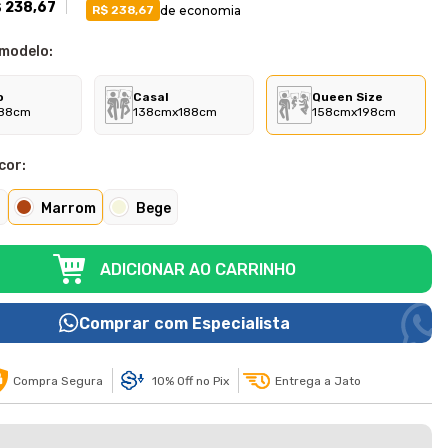
 238,67
de economia
R$ 238,67
 modelo:
o
Casal
Queen Size
88cm
138cmx188cm
158cmx198cm
cor:
o
Marrom
Bege
ADICIONAR AO CARRINHO
Comprar com Especialista
Compra Segura
10% Off no Pix
Entrega a Jato