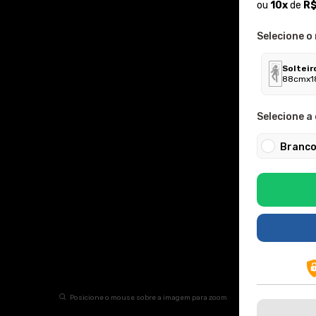
ou
10
x
de
R$
Selecione o
Solteir
88cmx1
Selecione a 
Branc
Posicione o mouse sobre a imagem para zoom