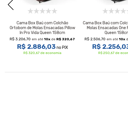
s
Cama Box Baú com Colchão
Cama Box Baú com Colc
Ortobom de Molas Ensacadas Pillow
Molas Ensacadas One F
In Pro Vida Queen 158cm
Queen 158c
R$ 3.206,70
R$ 2.506,70
em até
10
x
de
R$ 320,67
em até
10
x
R$ 2.886,03
R$ 2.256,0
no PIX
R$ 320,67 de economia
R$ 250,67 de eco
Avaliações