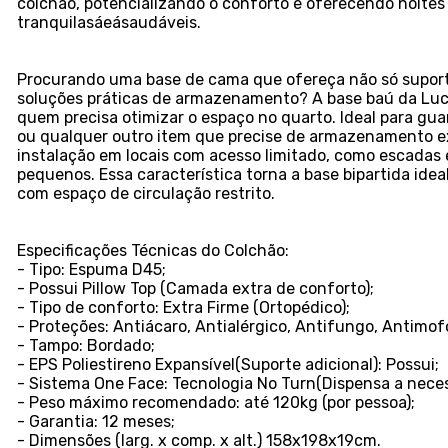
colchão, potencializando o conforto e oferecendo noite
tranquilasáeásaudáveis.
Procurando uma base de cama que ofereça não só supo
soluções práticas de armazenamento? A base baú da Luca
quem precisa otimizar o espaço no quarto. Ideal para gua
ou qualquer outro item que precise de armazenamento ext
instalação em locais com acesso limitado, como escadas 
pequenos. Essa característica torna a base bipartida ide
com espaço de circulação restrito.
Especificações Técnicas do Colchão:
- Tipo: Espuma D45;
- Possui Pillow Top (Camada extra de conforto);
- Tipo de conforto: Extra Firme (Ortopédico);
- Proteções: Antiácaro, Antialérgico, Antifungo, Antimof
- Tampo: Bordado;
- EPS Poliestireno Expansível(Suporte adicional): Possui;
- Sistema One Face: Tecnologia No Turn(Dispensa a neces
- Peso máximo recomendado: até 120kg (por pessoa);
- Garantia: 12 meses;
- Dimensões (larg. x comp. x alt.) 158x198x19cm.