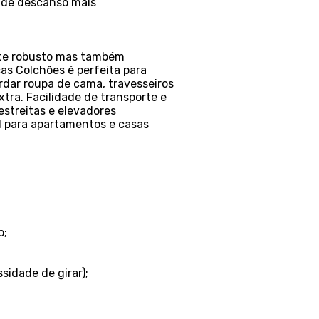
s de descanso mais
rte robusto mas também
s Colchões é perfeita para
rdar roupa de cama, travesseiros
ra. Facilidade de transporte e
estreitas e elevadores
al para apartamentos e casas
o;
sidade de girar);