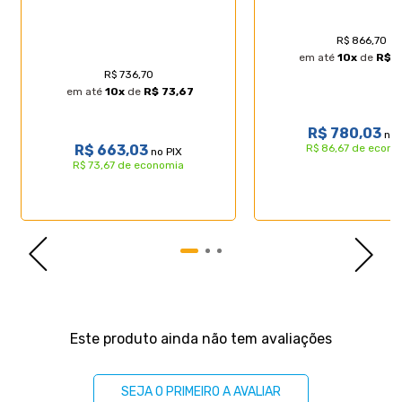
- Dimensões do produto (larg. x comp. x alt.)
Solteiro: 88x188x45cm;
R$ 866,70
em até
10
x
de
R$ 
R$ 736,70
em até
10
x
de
R$ 73,67
R$ 780,03
no 
R$ 663,03
R$ 86,67 de econo
no PIX
R$ 73,67 de economia
Avaliações
Este produto ainda não tem avaliações
SEJA O PRIMEIRO A AVALIAR