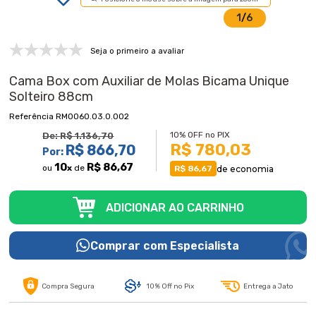
1
/
6
Seja o primeiro a avaliar
Cama Box com Auxiliar de Molas Bicama Unique
Solteiro 88cm
RM0060.03.0.002
10% OFF no PIX
De:
R$ 1.136,70
R$ 780,03
R$ 866,70
Por:
10
R$ 86,67
ou
x
de
de economia
R$ 86,67
ADICIONAR AO CARRINHO
Comprar com Especialista
Compra Segura
10% Off no Pix
Entrega a Jato