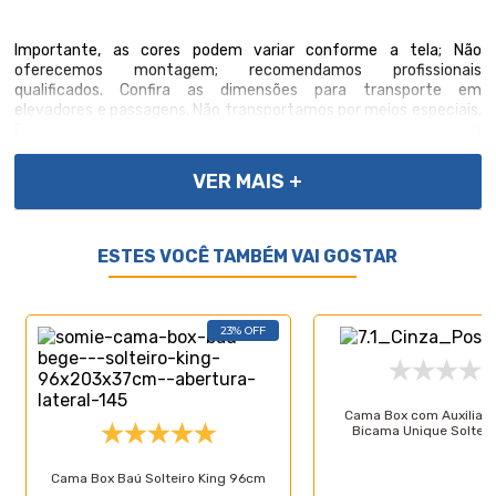
Importante, as cores podem variar conforme a tela; Não
oferecemos montagem; recomendamos profissionais
qualificados. Confira as dimensões para transporte em
elevadores e passagens. Não transportamos por meios especiais.
Por se tratar de um produto de uso íntimo e pessoal, só
aceitaremos devoluções por arrependimento apenas se a
embalagem do produto não for violada.
VER MAIS +
ESTES VOCÊ TAMBÉM VAI GOSTAR
Características do Produto
23% OFF
Especificações Técnicas:
- Colchão Fixo Conjugado no Auxiliar;
- Tipo de colchão Auxiliar: Molas Enscadas;
Cama Box com Auxiliar 
- Tipo de conforto: Firme (ortopédico);
Bicama Unique Soltei
- Altura da Base: 33cm;
- Altura Pés: 12cm;
Cama Box Baú Solteiro King 96cm
- Garantia: 3 meses;