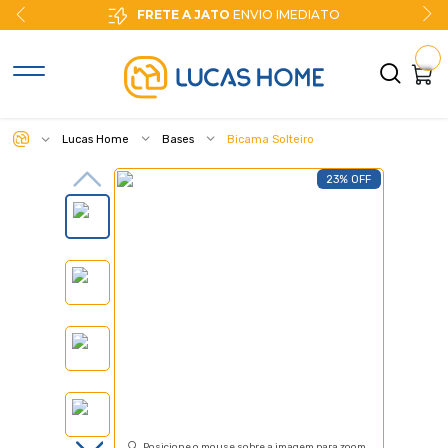
FRETE A JATO
ENVIO IMEDIATO
Lucas Home
Bases
Bicama Solteiro
23% OFF
Posicione o mouse sobre a imagem para zoom