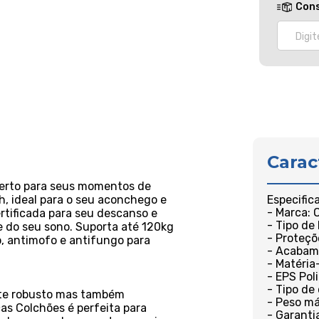
Cons
Carac
certo para seus momentos de
, ideal para o seu aconchego e
Especific
- Marca: 
rtificada para seu descanso e
- Tipo de
 do seu sono. Suporta até 120kg
- Proteçõ
o, antimofo e antifungo para
- Acabam
- Matéria
- EPS Pol
- Tipo de
rte robusto mas também
- Peso má
s Colchões é perfeita para
- Garanti