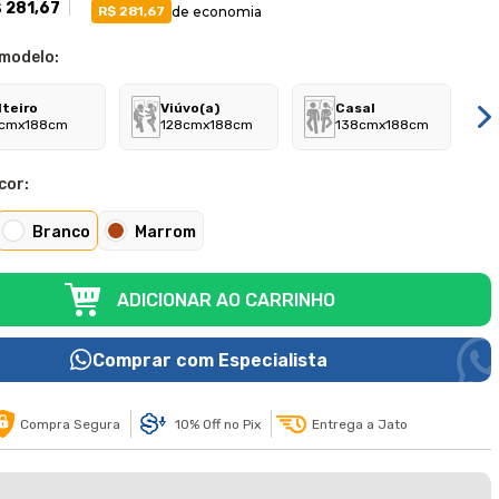
 281,67
de economia
R$ 281,67
 modelo:
lteiro
Viúvo(a)
Casal
cmx188cm
128cmx188cm
138cmx188cm
cor:
Branco
Marrom
ADICIONAR AO CARRINHO
Comprar com Especialista
Compra Segura
10% Off no Pix
Entrega a Jato