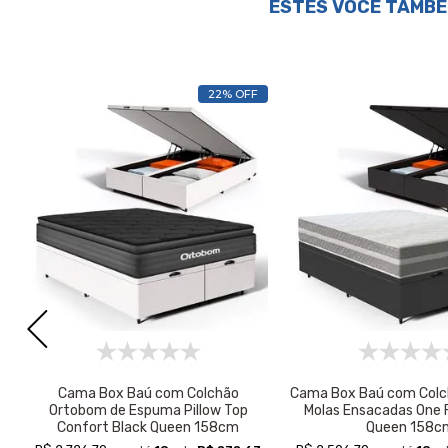
ESTES VOCÊ TAMBÉ
22% OFF
s
Cama Box Baú com Colchão
Cama Box Baú com Colc
Ortobom de Espuma Pillow Top
Molas Ensacadas One F
Confort Black Queen 158cm
Queen 158c