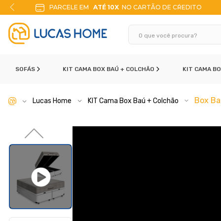
ITO
10% DE DESCONTO
NO PIX
SOFÁS
KIT CAMA BOX BAÚ + COLCHÃO
KIT CAMA B
Box Ba
Lucas Home
KIT Cama Box Baú + Colchão