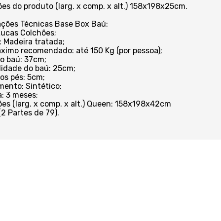
es do produto (larg. x comp. x alt.) 158x198x25cm.
ações Técnicas Base Box Baú:
Lucas Colchões;
: Madeira tratada;
ximo recomendado: até 150 Kg (por pessoa);
do baú: 37cm;
idade do baú: 25cm;
dos pés: 5cm;
mento: Sintético;
a: 3 meses;
es (larg. x comp. x alt.) Queen: 158x198x42cm
(2 Partes de 79).