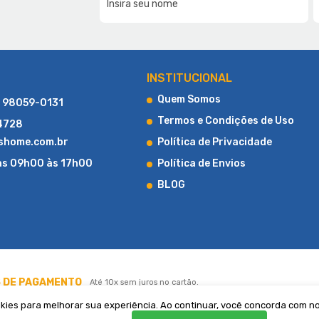
CONHEÇA UM POUCO MAIS SOBRE A LUCAS HOME
INSTITUCIONAL
Quem Somos
) 98059-0131
Termos e Condições de Uso
-4728
shome.com.br
Política de Privacidade
as 09h00 às 17h00
Política de Envios
BLOG
LOJA DE COLCHÕES ONLINE
al, a Lucas Home Colchões iniciou suas atividades com uma loja fís
o início, destacou-se pela agilidade na entrega e pelo compromisso
onsolidou e expandiu seus horizontes para o ambiente digital, torna
ao cliente, do momento da compra ao pós-venda”. Hoje, a Lucas Home
 DE PAGAMENTO
Até 10x sem juros no cartão.
ilidade. Trabalhamos com as melhores marcas do setor, como Ortobom
os verdadeiros especialistas em colchões, prontos para oferecer o 
kies para melhorar sua experiência. Ao continuar, você concorda com 
sono.