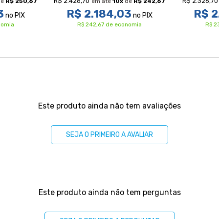
R$ 2.426,70
R$ 2.326,70
de
R$ 250,67
em até
10
x
de
R$ 242,67
3
R$ 2.184,03
R$ 2
no PIX
no PIX
nomia
R$ 242,67 de economia
R$ 2
Este produto ainda não tem avaliações
SEJA O PRIMEIRO A AVALIAR
Este produto ainda não tem perguntas