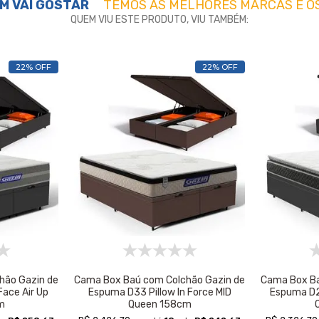
M VAI GOSTAR
TEMOS AS MELHORES MARCAS E O
QUEM VIU ESTE PRODUTO, VIU TAMBÉM:
22% OFF
22% OFF
hão Gazin de
Cama Box Baú com Colchão Gazin de
Cama Box Ba
ace Air Up
Espuma D33 Pillow In Force MID
Espuma D28
m
Queen 158cm