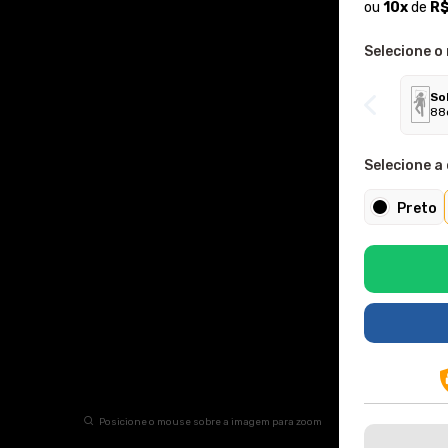
ou
10
x
de
R$
Selecione o
So
88
Selecione a 
Preto
Posicione o mouse sobre a imagem para zoom