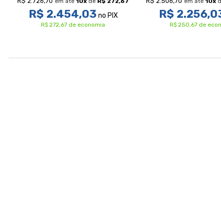
R$ 2.726,70
R$ 2.506,70
7
em até
10
x
de
R$ 272,67
em até
10
x
R$ 2.454,03
R$ 2.256,0
no PIX
R$ 272,67 de economia
R$ 250,67 de eco
Avaliações
Perguntas & respostas