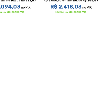
R$ 2.686,70
em até
10
x
de
R$ 232,67
em até
10
x
de
R$ 268,67
.094,03
R$ 2.418,03
no PIX
no PIX
32,67 de economia
R$ 268,67 de economia