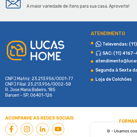
A maior variedade de itens para sua casa. Aproveite!
ATENDIMENTO
Televendas: (11
SAC: (11) 4167
atendimento@luca
Segunda à Sexta d
CNPJ Matriz: 23.213.956/0001-77
Loja de Colchões
CNPJ Filial: 23.213.956/0002-58
R. Jose Maria Balieiro, 185
Barueri - SP, 06401-126
Fundada em 2015 com o propósito de atender a uma demanda region
produtos e soluções diferenciadas em cama box e colchões. Desde 
alto padrão de atendimento e qualidade, a loja rapidamente se c
ACOMPANHE AS REDES SOCIAIS
mesma filosofia que a tornou um sucesso: “Satisfação total 
FORMAS
colchões do mercado, unindo conveniência, variedade e confiab
missão de sermos o maior e-commerce de colchões do Brasil. Som
🍪 - Usamos coo