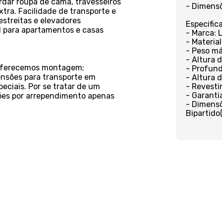
rdar roupa de cama, travesseiros
- Dimensõ
ra. Facilidade de transporte e
estreitas e elevadores
Especific
al para apartamentos e casas
- Marca: 
- Material
- Peso má
- Altura 
o oferecemos montagem;
- Profund
ensões para transporte em
- Altura 
eciais. Por se tratar de um
- Revesti
- Garanti
ções por arrependimento apenas
- Dimensõ
Bipartido