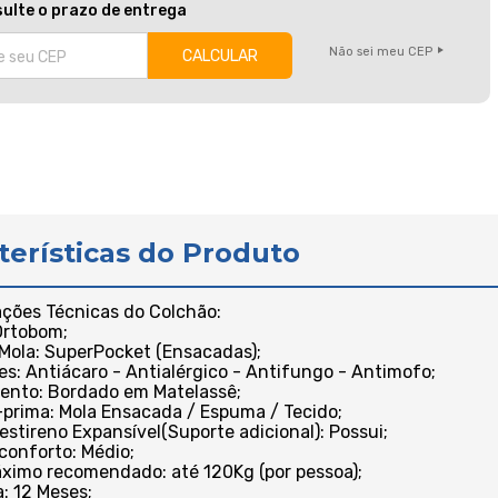
ulte o prazo de entrega
Não sei meu CEP
terísticas do Produto
ações Técnicas do Colchão:
Ortobom;
 Mola: SuperPocket (Ensacadas);
es: Antiácaro - Antialérgico - Antifungo - Antimofo;
ento: Bordado em Matelassê;
-prima: Mola Ensacada / Espuma / Tecido;
iestireno Expansível(Suporte adicional): Possui;
 conforto: Médio;
ximo recomendado: até 120Kg (por pessoa);
a: 12 Meses;