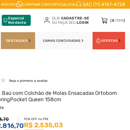
SAC (11) 4167-4728
CELE EM
ATÉ 10X
NO CARTÃO DE CŔEDITO
10
COMPRAR COM ESPECIALISTA
 ATACADO
Especial
OLÁ!
CADASTRE-SE
(
0
ITEM
)
Nordeste
OU FAÇA SEU
LOGIN
DESTAQUES
CAMAS CONJUGADAS
OFERTAS
Seja o primeiro a avaliar
 Baú com Colchão de Molas Ensacadas Ortobom
pringPocket Queen 158cm
56
6,70
10% OFF no PIX
R$ 2.535,03
.816,70