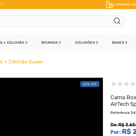
FRETE A JATO
ENVIO IMEDIATO
PAR
COMPRAR NO
OX + COLCHÃO
BICAMAS
COLCHÕES
BASES
ú + Colchão Queen
22% OFF
Cama Box
AirTech S
34
De:
R$ 3.65
R$ 2
Por: