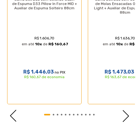
Características do Produto
de Espuma D33 Pillow In Force MID +
de Molas Ensacadas One
Auxiliar de Espuma Solteiro 88cm
Light + Auxiliar de Espum
88cm
Especificações Técnicas do Colchão:
- Marca: Ortobom;
- Proteções: Antiácaro, Antialérgico, Antifungo,
Antimofo;
R$ 1.606,70
R$ 1.636,70
- Acabamento: Viscopoli e bordado em matelassê;
em até
10
x
de
R$ 160,67
em até
10
x
de
R$ 1
- Matéria prima: Espuma;
- Sistema One Face;
- Densidade: D45;
- Pillow Top: Não possui;
- EPS Poliestireno Expansível: Possui;
R$ 1.446,03
R$ 1.473,03
no PIX
no
- Tipo de conforto: Extra Firme;
R$ 160,67 de economia
R$ 163,67 de econ
- Peso máximo recomendado: até 120Kg (por
pessoa);
- Garantia: 12 meses;
- Dimensões do produto (larg. x comp. x alt.):
88x188x18cm.
Especificações Técnicas Baú:
- Marca: Lucas Colchões;
- Material: Madeira tratada;
- Peso máximo recomendado: até 150 Kg (por