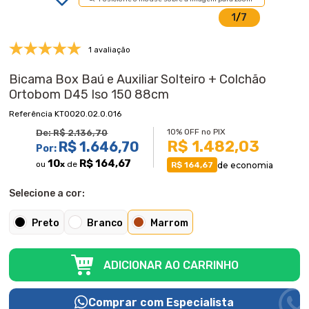
1
/
7
1 avaliação
Bicama Box Baú e Auxiliar Solteiro + Colchão
Ortobom D45 Iso 150 88cm
KT0020.02.0.016
10% OFF no PIX
De:
R$ 2.136,70
R$ 1.482,03
R$ 1.646,70
Por:
10
R$ 164,67
ou
x
de
de economia
R$ 164,67
Selecione a cor:
Preto
Branco
Marrom
ADICIONAR AO CARRINHO
Comprar com Especialista