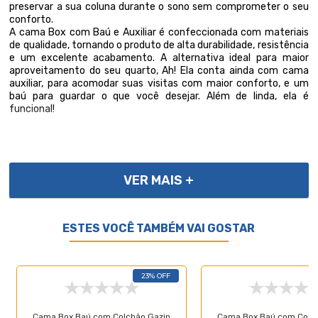
preservar a sua coluna durante o sono sem comprometer o seu
conforto.
A cama Box com Baú e Auxiliar é confeccionada com materiais
de qualidade, tornando o produto de alta durabilidade, resistência
e um excelente acabamento. A alternativa ideal para maior
aproveitamento do seu quarto, Ah! Ela conta ainda com cama
auxiliar, para acomodar suas visitas com maior conforto, e um
baú para guardar o que você desejar. Além de linda, ela é
funcional!
Importante, as cores podem variar conforme a tela; Não
oferecemos montagem; recomendamos profissionais
VER MAIS +
qualificados. Confira as dimensões para transporte em
elevadores e passagens. Não transportamos por meios especiais.
Por se tratar de um produto de uso íntimo e pessoal, só
aceitaremos devoluções por arrependimento apenas se a
ESTES VOCÊ TAMBÉM VAI GOSTAR
embalagem do produto não for violada.
23% OFF
Cama Box Baú com Colchão Gazin
Cama Box Baú com Colc