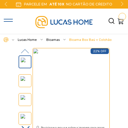
PARCELE EM
ATÉ 10X
NO CARTÃO DE CŔEDITO
Lucas Home
Bicamas
Bicama Box Baú + Colchão
22% OFF
Posicione o mouse sobre a imagem para zoom