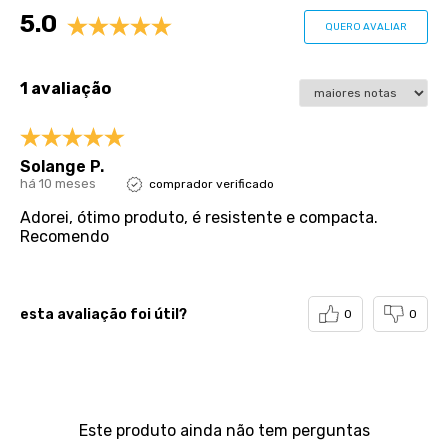
Avaliações
pessoa);
5.0
QUERO AVALIAR
- Altura do baú: 37cm;
- Profundidade do baú: 15cm;
- Altura dos pés: 5cm;
- Revestimento da Cama: Material Sintético;
1 avaliação
- Revestimento da Auxiliar: Poliéster;
- Garantia: 12 meses de garantia;
- Dimensões do produto (larg. x comp. x alt.)
88x188x42cm.
Solange P.
há 10 meses
comprador verificado
Adorei, ótimo produto, é resistente e compacta.
Recomendo
esta avaliação foi útil?
0
0
Perguntas & respostas
Este produto ainda não tem perguntas