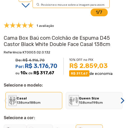
Posicione o mouse sobre a imagem para zoom
1
/
7
1 avaliação
Cama Box Baú com Colchão de Espuma D45
Castor Black White Double Face Casal 138cm
KT0003.02.0.132
10% OFF no PIX
De:
R$ 4.116,70
R$ 2.859,03
R$ 3.176,70
Por:
10
R$ 317,67
ou
x
de
de economia
R$ 317,67
Selecione o modelo:
Casal
Queen Size
138cmx188cm
158cmx198cm
Selecione a cor: