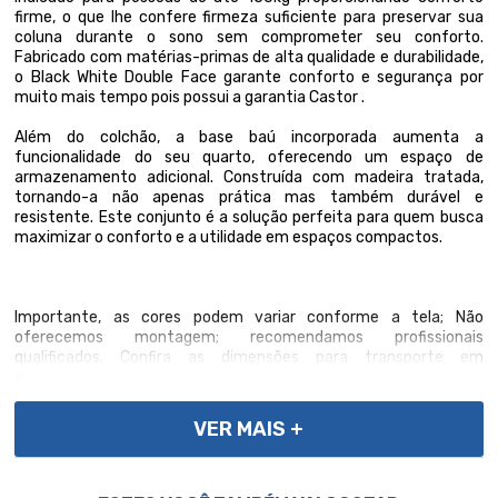
firme, o que lhe confere firmeza suficiente para preservar sua
coluna durante o sono sem comprometer seu conforto.
Fabricado com matérias-primas de alta qualidade e durabilidade,
o Black White Double Face garante conforto e segurança por
muito mais tempo pois possui a garantia Castor .
Além do colchão, a base baú incorporada aumenta a
funcionalidade do seu quarto, oferecendo um espaço de
armazenamento adicional. Construída com madeira tratada,
tornando-a não apenas prática mas também durável e
resistente. Este conjunto é a solução perfeita para quem busca
maximizar o conforto e a utilidade em espaços compactos.
Importante, as cores podem variar conforme a tela; Não
oferecemos montagem; recomendamos profissionais
qualificados. Confira as dimensões para transporte em
elevadores e passagens. Não transportamos por meios especiais.
Por se tratar de um produto de uso íntimo e pessoal, só
aceitaremos devoluções por arrependimento apenas se a
VER MAIS +
embalagem do produto não for violada.