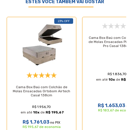
ESTES VOCÊ TAMBÉM VAI GOSTAR
Características do Produto
23% OFF
Especificações Técnicas do Colchão:
Cama Box Baú com Colc
- Marca: Castor;
de Molas Ensacadas Pillo
Pro Casal 138c
- Proteções: Antiácaro - Antialérgico - Antifungo
- Antimofo;
- Acabamento: Bordado em Matelassê;
- Matéria prima: Espuma/Tecido;
- Densidade: D45;
- Tipo de conforto: Firme;
R$ 1.836,70
- Peso máximo recomendado: até 150kg (por
em até
10
x
de
R$ 1
pessoa);
Cama Box Baú com Colchão de
- Garantia: 12 meses;
Molas Ensacadas Ortobom Airtech
- Dimensões do produto (larg. x comp. x alt.)
Casal 138cm
Casal:138x188x27cm.
R$ 1.653,03
no
R$ 1.956,70
Especificações Técnicas Base Box Baú:
R$ 183,67 de econ
em até
10
x
de
R$ 195,67
- Marca: Lucas Colchões;
- Material: Madeira tratada;
R$ 1.761,03
no PIX
- Peso máximo recomendado: até 150 Kg (por
R$ 195,67 de economia