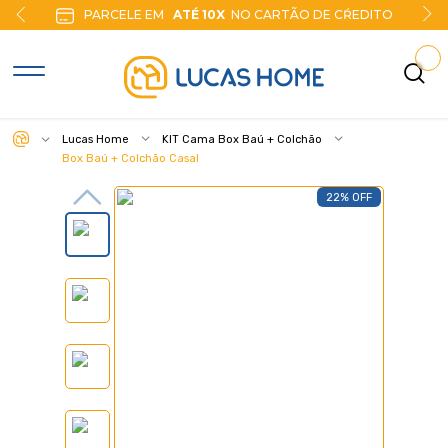
PARCELE EM
ATÉ 10X
NO CARTÃO DE CŔEDITO
Lucas Home
KIT Cama Box Baú + Colchão
Box Baú + Colchão Casal
22% OFF