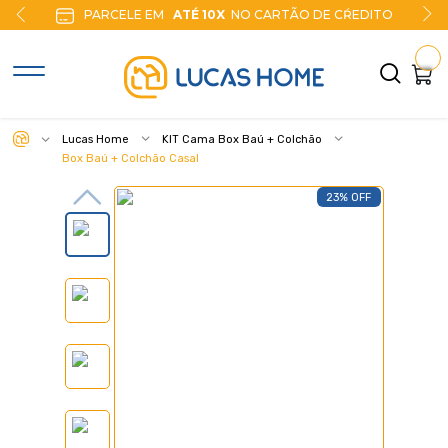
ŔEDITO
10% DE DESCONTO
NO PIX
Lucas Home
KIT Cama Box Baú + Colchão
Box Baú + Colchão Casal
23% OFF