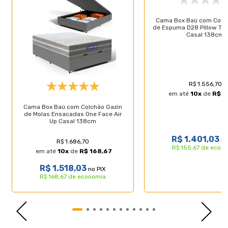
- Revestimento: Em malha (Conforto térmico);
- Pillow: Possui (Camada extra de conforto);
Cama Box Baú com Colc
- Tipo: Espuma D45;
de Espuma D28 Pillow Top
- Sistema One Face: Não precisa virar;
Casal 138cm
- EPS Poliestireno Expansível(Suporte adicional):
Possui;
- Tipo de conforto: Firme;
- Peso máximo recomendado: até 140Kg (por pessoa);
- Garantia: 12 meses;
R$ 1.556,70
- Dimensões do produto (larg. x comp. x alt.)
em até
10
x
de
R$ 1
138x188x28cm.
Cama Box Baú com Colchão Gazin
de Molas Ensacadas One Face Air
Especificações Técnicas Base Box Baú:
Up Casal 138cm
- Marca: Lucas Colchões;
R$ 1.401,03
no
- Material: Madeira tratada;
R$ 1.686,70
R$ 155,67 de econ
- Peso máximo recomendado: até 150 Kg (por pessoa);
em até
10
x
de
R$ 168,67
- Altura do baú: 37cm;
R$ 1.518,03
no PIX
- Profundidade do baú: 25cm;
R$ 168,67 de economia
- Altura dos pés: 5cm;
- Revestimento: Sintético;
- Garantia: 3 meses;
- Dimensões (larg. x comp. x alt.) Casal: 138x188x42cm.