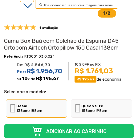
Posicione o mouse sobre a imagem para zoom
1
/
8
1 avaliação
Cama Box Baú com Colchão de Espuma D45
Ortobom Airtech Ortopillow 150 Casal 138cm
KT0001.03.0.024
10% OFF no PIX
De:
R$ 2.546,70
R$ 1.761,03
R$ 1.956,70
Por:
10
R$ 195,67
ou
x
de
de economia
R$ 195,67
Selecione o modelo:
Casal
Queen Size
138cmx188cm
158cmx198cm
ADICIONAR AO CARRINHO