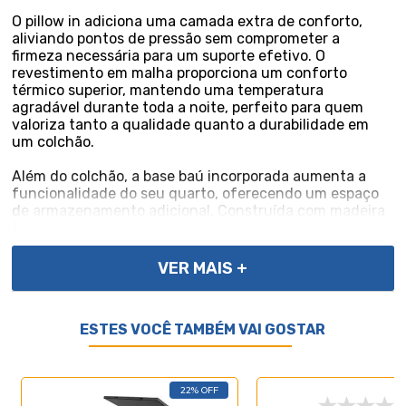
O pillow in adiciona uma camada extra de conforto,
aliviando pontos de pressão sem comprometer a
firmeza necessária para um suporte efetivo. O
revestimento em malha proporciona um conforto
térmico superior, mantendo uma temperatura
agradável durante toda a noite, perfeito para quem
valoriza tanto a qualidade quanto a durabilidade em
um colchão.
Além do colchão, a base baú incorporada aumenta a
funcionalidade do seu quarto, oferecendo um espaço
de armazenamento adicional. Construída com madeira
tratada, tornando-a não apenas prática mas também
durável e resistente. Este conjunto é a solução perfeita
para quem busca maximizar o conforto e a utilidade em
VER MAIS +
espaços compactos.
Ortoluc: Uma linha exclusiva da Ortobom e Lucas Home,
ESTES VOCÊ TAMBÉM VAI GOSTAR
proporcionando uma experiência de sono única.
Especificações Técnicas Colchão:
- Proteções: Antiácaro, Antialérgico, Antifungo,
22% OFF
Antimofo;