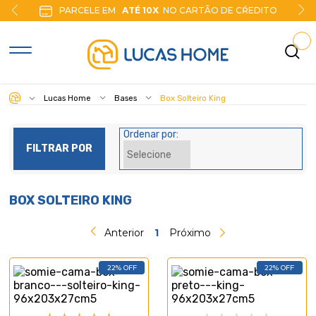
PARCELE EM
ATÉ 10X
NO CARTÃO DE CŔEDITO
Lucas Home
Bases
Box Solteiro King
Ordenar por:
FILTRAR POR
BOX SOLTEIRO KING
Anterior
1
Próximo
22% OFF
22% OFF