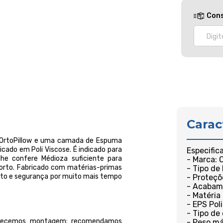
Cons
Carac
 OrtoPillow e uma camada de Espuma
cado em Poli Viscose. É indicado para
Especific
he confere Médioza suficiente para
- Marca:
orto. Fabricado com matérias-primas
- Tipo de
orto e segurança por muito mais tempo
- Proteçõ
- Acabam
- Matéria
- EPS Pol
- Tipo de
ferecemos montagem; recomendamos
- Peso má