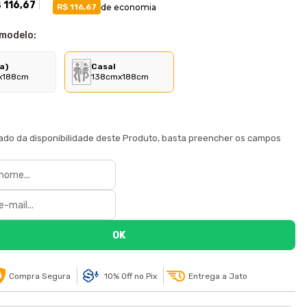
 116,67
de economia
R$ 116,67
 modelo:
a)
Casal
x188cm
138cmx188cm
e
sado da disponibilidade deste Produto, basta preencher os campos
Compra Segura
10% Off no Pix
Entrega a Jato