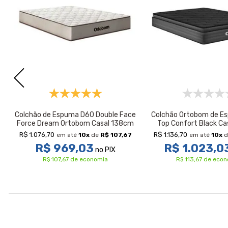
Colchão de Espuma D60 Double Face
Colchão Ortobom de Es
Force Dream Ortobom Casal 138cm
Top Confort Black C
R$ 1.076,70
R$ 1.136,70
em até
10
x
de
R$ 107,67
em até
10
x
d
R$ 969,03
R$ 1.023,0
no PIX
R$ 107,67 de economia
R$ 113,67 de eco