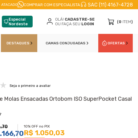
SAC (11) 4167-4728
PARCELE EM
ATÉ 10X
NO CARTÃO DE CŔEDITO
COMPRAR COM ESPECIALISTA
 ATACADO
Especial
OLÁ!
CADASTRE-SE
(
0
ITEM
)
Nordeste
OU FAÇA SEU
LOGIN
DESTAQUES
CAMAS CONJUGADAS
OFERTAS
Seja o primeiro a avaliar
e Molas Ensacadas Ortobom ISO SuperPocket Casal
7
6,70
10% OFF no PIX
R$ 1.050,03
.166,70