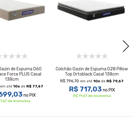
Gazin de Espuma D60
Colchão Gazin de Espuma D28 Pillow
ace Force PLUS Casal
Top Ortoblack Casal 138cm
138cm
R$ 796,70
em até
10
x
de
R$ 79,67
em até
10
x
de
R$ 77,67
R$ 717,03
no PIX
699,03
no PIX
R$ 79,67 de economia
77,67 de economia