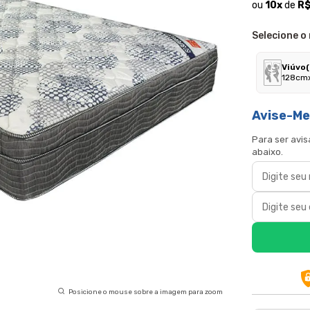
ou
10
x
de
R$
Selecione o
Viúvo(
128cm
Avise-M
Para ser avi
abaixo.
Posicione o mouse sobre a imagem para zoom