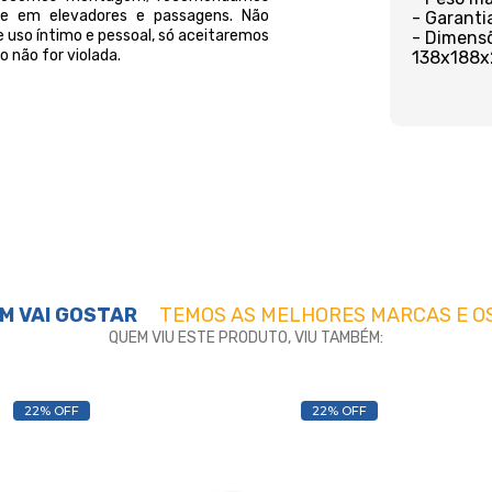
orte em elevadores e passagens. Não
- Garanti
 uso íntimo e pessoal, só aceitaremos
- Dimensõ
 não for violada.
138x188x
M VAI GOSTAR
TEMOS AS MELHORES MARCAS E O
QUEM VIU ESTE PRODUTO, VIU TAMBÉM:
22% OFF
22% OFF