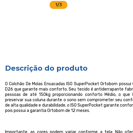
1
/
3
Descrição do produto
O Colchão De Molas Ensacadas ISO SuperPocket Ortobom possui
D26 que garante mais conforto. Seu tecido é antiderrapante fabri
pessoas de até 150kg proporcionando conforto Médio, o que l
preservar sua coluna durante o sono sem comprometer seu conf
de alta qualidade e durabilidade, o ISO SuperPocket garante conf
pois possui a garantia Ortobom de 12 meses.
Importante, as cores podem variar conforme a tela; Não o