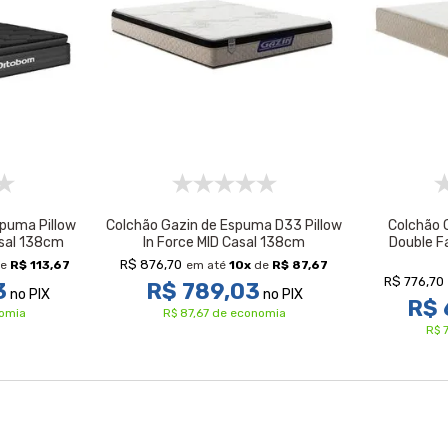
puma Pillow
Colchão Gazin de Espuma D33 Pillow
Colchão 
asal 138cm
In Force MID Casal 138cm
Double F
R$ 876,70
e
R$ 113,67
em até
10
x
de
R$ 87,67
R$ 776,70
3
R$ 789,03
no PIX
no PIX
R$ 
nomia
R$ 87,67 de economia
R$ 