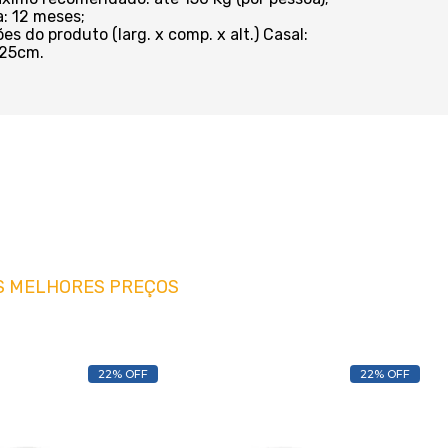
a: 12 meses;
es do produto (larg. x comp. x alt.) Casal:
25cm.
S MELHORES PREÇOS
22% OFF
22% OFF