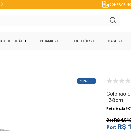
FRETE A JATO
ENVIO IMEDIATO
COMPRAR NO
OX + COLCHÃO
BICAMAS
COLCHÕES
BASES
23% OFF
Colchão d
138cm
90
De:
R$ 1.51
R$ 1
Por: