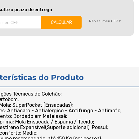
ulte o prazo de entrega
Não sei meu CEP
terísticas do Produto
ações Técnicas do Colchão:
 Ortobom;
 Mola: SuperPocket (Ensacadas);
es: Antiácaro - Antialérgico - Antifungo - Antimofo;
ento: Bordado em Matelassê;
 prima: Mola Ensacada / Espuma / Tecido;
iestireno Expansível(Suporte adicional): Possui;
 conforto: Médio;
ximo recomendado: até 150 Kg (por pessoa);