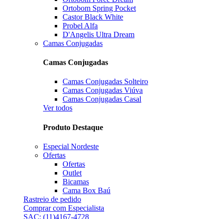
Ortobom Spring Pocket
Castor Black White
Probel Alfa
D'Angelis Ultra Dream
Camas Conjugadas
Camas Conjugadas
Camas Conjugadas Solteiro
Camas Conjugadas Viúva
Camas Conjugadas Casal
Ver todos
Produto Destaque
Especial Nordeste
Ofertas
Ofertas
Outlet
Bicamas
Cama Box Baú
Rastreio de pedido
Comprar com Especialista
SAC: (11)4167-4728