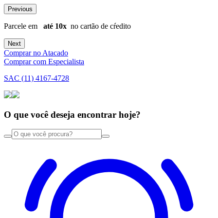
Previous
10% de desconto
no PIX
F
Next
Comprar no Atacado
Comprar com Especialista
SAC (11) 4167-4728
O que você deseja encontrar hoje?