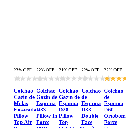
 OFF
23% OFF
22% OFF
21% OFF
22% OFF
22% OFF
chão
Colchão
Colchão
Colchão
Colchão
Colchão
Gazin de
Gazin de
Gazin de
de
de
puma
Molas
Espuma
Espuma
Espuma
Espuma
3 One
Ensacadas
D33
D28
D33
D60
e
Pillow
Pillow In
Pillow
Double
Ortobom
tobom
Top Air
Force
Top
Face
Force