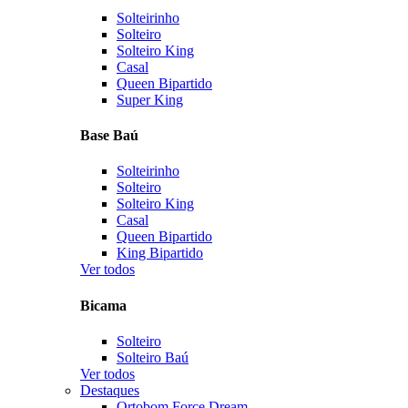
Solteirinho
Solteiro
Solteiro King
Casal
Queen Bipartido
Super King
Base Baú
Solteirinho
Solteiro
Solteiro King
Casal
Queen Bipartido
King Bipartido
Ver todos
Bicama
Solteiro
Solteiro Baú
Ver todos
Destaques
Ortobom Force Dream