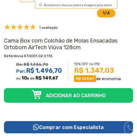
Posicione o mouse sobre a imagem para zoom
1
/
4
1 avaliação
Cama Box com Colchão de Molas Ensacadas
Ortobom AirTech Viúva 128cm
KT0001.02.0.176
10% OFF no PIX
De:
R$ 1.936,70
R$ 1.347,03
R$ 1.496,70
Por:
10
R$ 149,67
ou
x
de
de economia
R$ 149,67
Comprar com Especialista