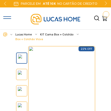
PARCELE EM
ATÉ 10X
NO CARTÃO DE CŔEDITO
Lucas Home
KIT Cama Box + Colchão
Box + Colchão Viúva
22% OFF