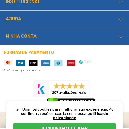
INSTITUCIONAL
AJUDA
MINHA CONTA
FORMAS DE PAGAMENTO
Até 10x sem juros no cartão.
287 avaliações reais
🍪 - Usamos cookies para melhorar sua experiência. Ao
continuar, você concorda com nossa
política de
privacidade
©2026 Lucas Home. Todos os direitos reservados. Preços e condições
de pagamento exclusivos para compras realizadas através do web site.
CONCORDAR E FECHAR
Os estoques são limitados e os valores podem sofrer alterações sem