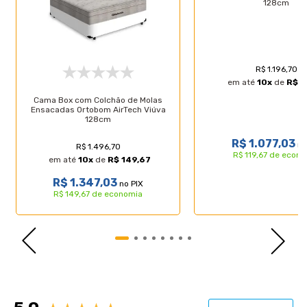
128cm
R$ 1.196,70
em até
10
x
de
R$ 1
Cama Box com Colchão de Molas
Ensacadas Ortobom AirTech Viúva
128cm
R$ 1.077,03
no
R$ 1.496,70
R$ 119,67 de econ
em até
10
x
de
R$ 149,67
R$ 1.347,03
no PIX
R$ 149,67 de economia
Avaliações