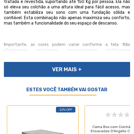
tratada e revestida, suportando até 150 Kg por pessoa. Ela não
só eleva seu colchão a uma altura ideal para fácil acesso, mas
também estabiliza seu sono com uma fundação sólida e
confiável. Esta combinação não apenas maximiza seu conforto,
mas também a funcionalidade do seu espaço de descanso.
Importante, as cores podem variar conforme a tela; Não
oferecemos montagem; recomendamos profissionais
qualificados. Confira as dimensões para transporte em
elevadores e passagens. Não transportamos por meios especiais.
Por se tratar de um produto de uso íntimo e pessoal, só
VER MAIS +
aceitaremos devoluções por arrependimento apenas se a
embalagem do produto não for violada.
ESTES VOCÊ TAMBÉM VAI GOSTAR
22% OFF
Cama Box com Colchão 
Ensacadas D'Angelis Cla