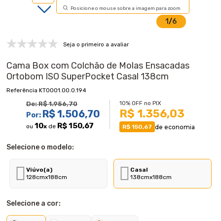
Posicione o mouse sobre a imagem para zoom
1
/
6
Seja o primeiro a avaliar
Cama Box com Colchão de Molas Ensacadas
Ortobom ISO SuperPocket Casal 138cm
KT0001.00.0.194
10% OFF no PIX
De:
R$ 1.956,70
R$ 1.356,03
R$ 1.506,70
Por:
10
R$ 150,67
ou
x
de
de economia
R$ 150,67
Selecione o modelo:
Viúvo(a)
Casal
128cmx188cm
138cmx188cm
Selecione a cor: