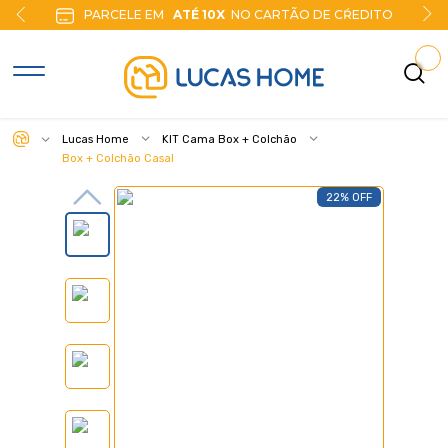
PARCELE EM
ATÉ 10X
NO CARTÃO DE CŔEDITO
Lucas Home
KIT Cama Box + Colchão
Box + Colchão Casal
22% OFF