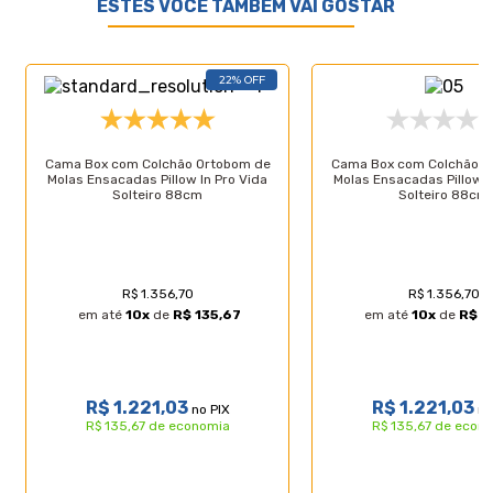
ESTES VOCÊ TAMBÉM VAI GOSTAR
Características do Produto
22% OFF
Especificações Técnicas do Colchão:
- Marca: Anjos;
- Tipo de molas: Ensacadas;
- Proteções: Antiácaro - Antialérgico - Antifungo
Cama Box com Colchão Ortobom de
Cama Box com Colchão O
- Antimofo;
Molas Ensacadas Pillow In Pro Vida
Molas Ensacadas Pillow I
- Acabamento: Bordado em Matelassê;
Solteiro 88cm
Solteiro 88cm
- Matéria prima: Espuma/Molas/Tecido;
- Tipo de conforto: Firme;
- Peso máximo recomendado: até 120Kg (por
pessoa);
- Garantia: 12 meses;
R$ 1.356,70
R$ 1.356,70
- Dimensões do produto (larg. x comp. x alt.)
em até
10
x
de
R$ 135,67
em até
10
x
de
R$ 1
Solteiro King: 96x203x20cm.
-
R$ 1.221,03
R$ 1.221,03
no PIX
no
Especificações Técnicas Base Box:
R$ 135,67 de economia
R$ 135,67 de econ
- Marca: Lucas Colchões;
- Material: Madeira tratada;
- Peso máximo recomendado: até 150 Kg (por