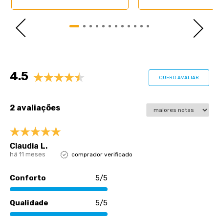
pessoa);
- Altura da base: 27cm;
- Altura dos pés: 12cm;
- Revestimento: Sintético;
- Garantia: 3 meses;
- Dimensões (larg. x comp. x alt.) Super King:
193x203x39cm ( 2 partes de 96cm ).
Avaliações
4.5
QUERO AVALIAR
2 avaliações
Claudia L.
há 11 meses
comprador verificado
Conforto
5/5
Qualidade
5/5