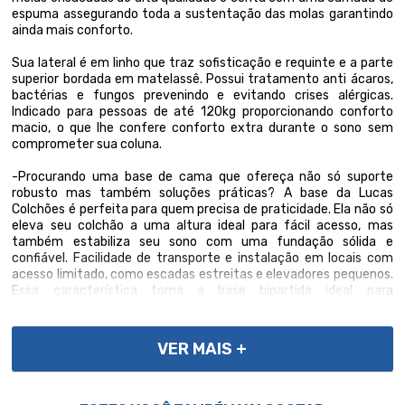
espuma assegurando toda a sustentação das molas garantindo
ainda mais conforto.
Sua lateral é em linho que traz sofisticação e requinte e a parte
superior bordada em matelassê. Possui tratamento anti ácaros,
bactérias e fungos prevenindo e evitando crises alérgicas.
Indicado para pessoas de até 120kg proporcionando conforto
macio, o que lhe confere conforto extra durante o sono sem
comprometer sua coluna.
-Procurando uma base de cama que ofereça não só suporte
robusto mas também soluções práticas? A base da Lucas
Colchões é perfeita para quem precisa de praticidade. Ela não só
eleva seu colchão a uma altura ideal para fácil acesso, mas
também estabiliza seu sono com uma fundação sólida e
confiável. Facilidade de transporte e instalação em locais com
acesso limitado, como escadas estreitas e elevadores pequenos.
Essa característica torna a base bipartida ideal para
apartamentos e casas com espaço de circulação restrito.
VER MAIS +