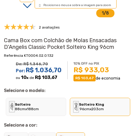
Posicione o mouse sobre a imagem para zoom
1
/
8
2 avaliações
Cama Box com Colchão de Molas Ensacadas
D'Angelis Classic Pocket Solteiro King 96cm
KT0004.02.0.132
10% OFF no PIX
De:
R$ 1.346,70
R$ 933,03
R$ 1.036,70
Por:
10
R$ 103,67
ou
x
de
de economia
R$ 103,67
Selecione o modelo:
Solteiro
Solteiro King
88cmx188cm
96cmx203cm
Selecione a cor: