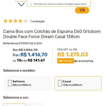
Posicione o mouse sobre a imagem para zoom
1
/
8
1 avaliação
Cama Box com Colchão de Espuma D60 Ortobom
Double Face Force Dream Casal 138cm
KT0001.02.0.253
10% OFF no PIX
De:
R$ 1.836,70
R$ 1.275,03
R$ 1.416,70
Por:
10
R$ 141,67
ou
x
de
de economia
R$ 141,67
Selecione o modelo:
Solteiro
Casal
88cmx188cm
138cmx188cm
Selecione a cor: