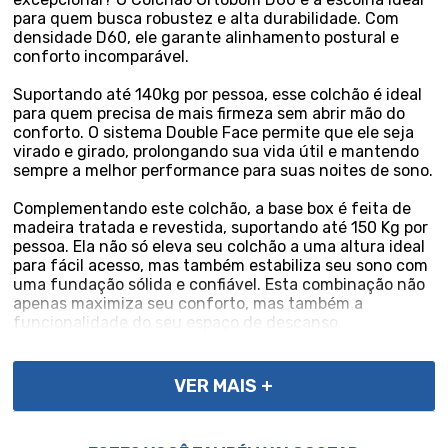
para quem busca robustez e alta durabilidade. Com
densidade D60, ele garante alinhamento postural e
conforto incomparável.
Suportando até 140kg por pessoa, esse colchão é ideal
para quem precisa de mais firmeza sem abrir mão do
conforto. O sistema Double Face permite que ele seja
virado e girado, prolongando sua vida útil e mantendo
sempre a melhor performance para suas noites de sono.
Complementando este colchão, a base box é feita de
madeira tratada e revestida, suportando até 150 Kg por
pessoa. Ela não só eleva seu colchão a uma altura ideal
para fácil acesso, mas também estabiliza seu sono com
uma fundação sólida e confiável. Esta combinação não
apenas maximiza seu conforto, mas também a
funcionalidade do seu espaço de descanso.
Especificações Técnicas do Colchão:
- Marca: Ortobom;
VER MAIS +
- Modelo: Robust;
- Tipo: Espuma D60;
- Proteções: Antiácaro, Antialérgico, Antifungo,