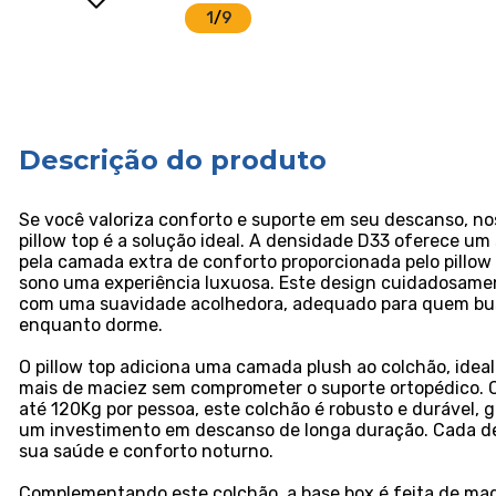
1
/
9
Descrição do produto
Se você valoriza conforto e suporte em seu descanso, n
pillow top é a solução ideal. A densidade D33 oferece um
pela camada extra de conforto proporcionada pelo pillow
sono uma experiência luxuosa. Este design cuidadosame
com uma suavidade acolhedora, adequado para quem busc
enquanto dorme.
O pillow top adiciona uma camada plush ao colchão, idea
mais de maciez sem comprometer o suporte ortopédico. 
até 120Kg por pessoa, este colchão é robusto e durável,
um investimento em descanso de longa duração. Cada de
sua saúde e conforto noturno.
Complementando este colchão, a base box é feita de made