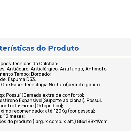
terísticas do Produto
ações Técnicas do Colchão:
es: Antiácaro, Antialérgico, Antifungo, Antimofo;
imento Tampo: Bordado;
ade: Espuma D33;
 One Face: Tecnologia No Turn(permite girar o
Top: Possuí (Camada extra de conforto);
iestireno Expansível(Suporte adicional): Possui;
 conforto: Firme (Ortopédico);
ximo recomendado: até 120Kg (por pessoa);
a: 12 meses;
es do produto (larg. x comp. x alt.) 88x188x19cm.