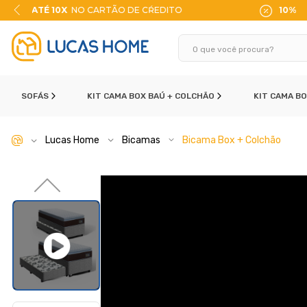
ITO
10% DE DESCONTO
NO PIX
SOFÁS
KIT CAMA BOX BAÚ + COLCHÃO
KIT CAMA B
Lucas Home
Bicamas
Bicama Box + Colchão