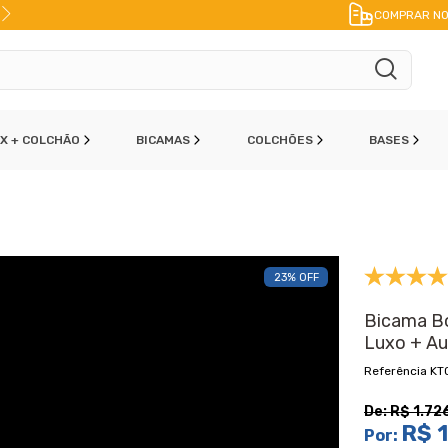
FRETE A JATO
ENVIO IMEDIATO
PAR
COMPRAR NO
OX + COLCHÃO
BICAMAS
COLCHÕES
BASES
23% OFF
Bicama B
Luxo + Au
KT
De:
R$ 1.72
R$ 1
Por: