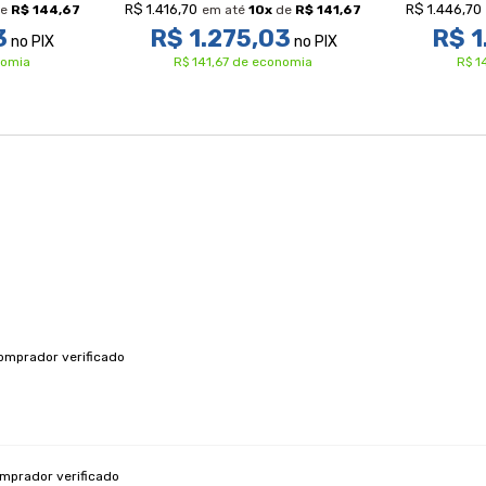
R$ 1.416,70
R$ 1.446,70
e
R$ 144,67
em até
10
x
de
R$ 141,67
3
R$ 1.275,03
R$ 1
no PIX
no PIX
nomia
R$ 141,67 de economia
R$ 1
omprador verificado
mprador verificado