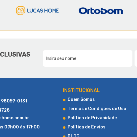
E A LUCAS HOME
DA NOSSA FAMÍLIA, PARA SUA F
XCLUSIVAS
CONHEÇA UM POUCO MAIS SOBRE A LUCAS HOME
INSTITUCIONAL
Quem Somos
) 98059-0131
Termos e Condições de Uso
-4728
shome.com.br
Política de Privacidade
as 09h00 às 17h00
Política de Envios
BLOG