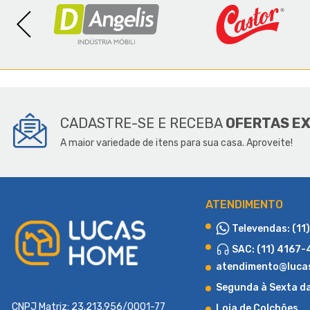
SOBR
CADASTRE-SE E RECEBA
OFERTAS E
A maior variedade de itens para sua casa. Aproveite!
ATENDIMENTO
Televendas: (11
SAC: (11) 4167
atendimento@luca
Segunda à Sexta d
CNPJ Matriz: 23.213.956/0001-77
Loja de Colchões