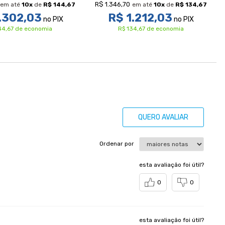
R$ 1.346,70
em até
10
x
de
R$ 144,67
em até
10
x
de
R$ 134,67
.302,03
R$ 1.212,03
no PIX
no PIX
44,67 de economia
R$ 134,67 de economia
QUERO AVALIAR
Ordenar por
esta avaliação foi útil?
0
0
esta avaliação foi útil?