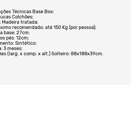
ações Técnicas Base Box:
Lucas Colchões;
: Madeira tratada;
ximo recomendado: até 150 Kg (por pessoa);
da base: 27cm;
dos pés: 12cm;
mento: Sintético;
a: 3 meses;
es (larg. x comp. x alt.) Solteiro: 88x188x39cm.