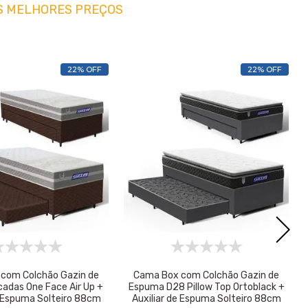
S MELHORES PREÇOS
22% OFF
22% OFF
com Colchão Gazin de
Cama Box com Colchão Gazin de
cadas One Face Air Up +
Espuma D28 Pillow Top Ortoblack +
e Espuma Solteiro 88cm
Auxiliar de Espuma Solteiro 88cm