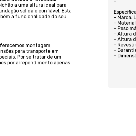
-
lchão a uma altura ideal para
ndação sólida e confiável. Esta
Especific
bém a funcionalidade do seu
- Marca: 
- Material
- Peso má
- Altura 
- Altura 
- Revesti
o oferecemos montagem;
- Garanti
ensões para transporte em
- Dimensõ
eciais. Por se tratar de um
ções por arrependimento apenas