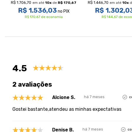
R$ 1.706,70
R$ 1.446,70
em até
10
x
de
R$ 170,67
em até
10
x
d
R$ 1.536,03
R$ 1.302,0
no PIX
R$ 170,67 de economia
R$ 144,67 de eco
Avaliações
4.5
2 avaliações
Alcione S.
há 7 meses
c
Gostei bastante,atendeu as minhas expectativas
Denise B.
há 7 meses
co