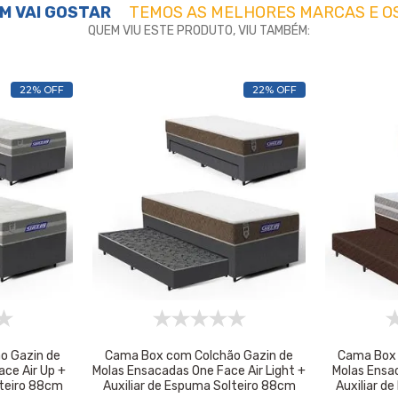
M VAI GOSTAR
TEMOS AS MELHORES MARCAS E O
QUEM VIU ESTE PRODUTO, VIU TAMBÉM:
22% OFF
22% OFF
o Gazin de
Cama Box com Colchão Gazin de
Cama Box 
ce Air Up +
Molas Ensacadas One Face Air Light +
Molas Ensa
lteiro 88cm
Auxiliar de Espuma Solteiro 88cm
Auxiliar d