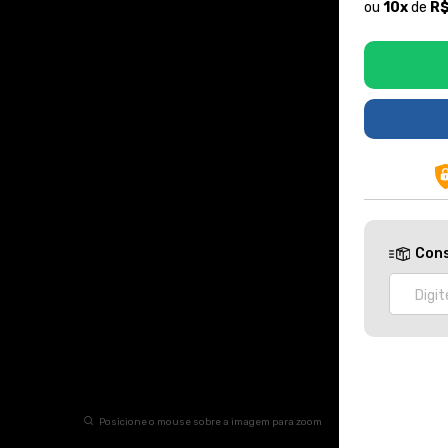
ou
10
x
de
R$
Cons
Posicione o mouse sobre a imagem para zoom