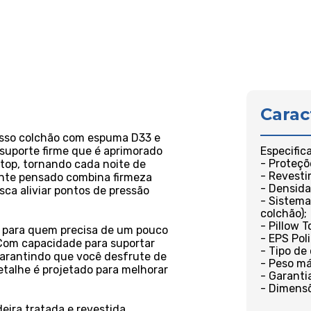
Carac
osso colchão com espuma D33 e
 suporte firme que é aprimorado
Especific
- Proteçõ
 top, tornando cada noite de
- Revest
nte pensado combina firmeza
- Densid
a aliviar pontos de pressão
- Sistema
colchão);
- Pillow 
l para quem precisa de um pouco
- EPS Pol
Com capacidade para suportar
- Tipo de
 garantindo que você desfrute de
- Peso má
talhe é projetado para melhorar
- Garanti
- Dimensõ
ira tratada e revestida,