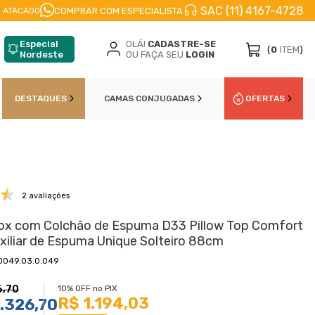
SAC (11) 4167-4728
CELE EM
ATÉ 10X
NO CARTÃO DE CŔEDITO
10
COMPRAR COM ESPECIALISTA
 ATACADO
Especial
OLÁ!
CADASTRE-SE
(
0
ITEM
)
Nordeste
OU FAÇA SEU
LOGIN
DESTAQUES
CAMAS CONJUGADAS
OFERTAS
2 avaliações
ox com Colchão de Espuma D33 Pillow Top Comfort
xiliar de Espuma Unique Solteiro 88cm
0049.03.0.049
6,70
10% OFF no PIX
R$ 1.194,03
.326,70