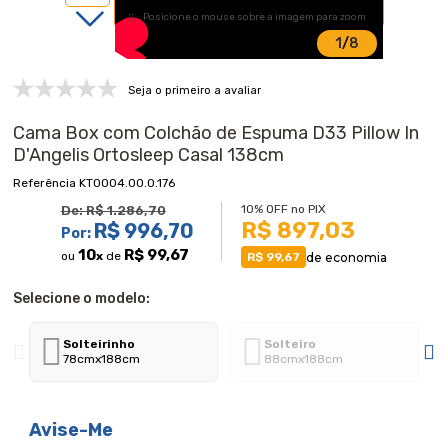
Posicione o mouse sobre a imagem para zoom
1
/
8
Seja o primeiro a avaliar
Cama Box com Colchão de Espuma D33 Pillow In
D'Angelis Ortosleep Casal 138cm
KT0004.00.0.176
10% OFF no PIX
De:
R$ 1.286,70
R$ 897,03
R$ 996,70
Por:
10
R$ 99,67
ou
x
de
de economia
R$ 99,67
Selecione o modelo:
Solteirinho
Solteiro
78cmx188cm
88cmx188cm
Avise-Me