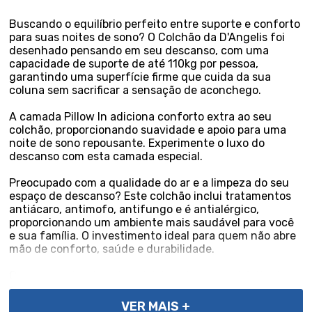
Buscando o equilíbrio perfeito entre suporte e conforto
para suas noites de sono? O Colchão da D'Angelis foi
desenhado pensando em seu descanso, com uma
capacidade de suporte de até 110kg por pessoa,
garantindo uma superfície firme que cuida da sua
coluna sem sacrificar a sensação de aconchego.
A camada Pillow In adiciona conforto extra ao seu
colchão, proporcionando suavidade e apoio para uma
noite de sono repousante. Experimente o luxo do
descanso com esta camada especial.
Preocupado com a qualidade do ar e a limpeza do seu
espaço de descanso? Este colchão inclui tratamentos
antiácaro, antimofo, antifungo e é antialérgico,
proporcionando um ambiente mais saudável para você
e sua família. O investimento ideal para quem não abre
mão de conforto, saúde e durabilidade.
Complementando este colchão, a base box é feita de
madeira tratada e revestida, suportando até 150 Kg por
pessoa. Ela não só eleva seu colchão a uma altura ideal
VER MAIS +