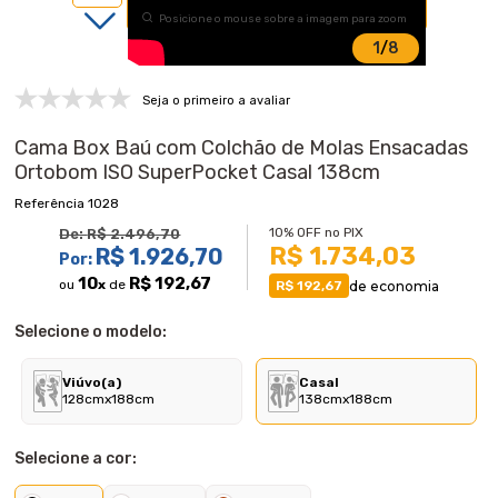
Posicione o mouse sobre a imagem para zoom
1
/
8
Seja o primeiro a avaliar
Cama Box Baú com Colchão de Molas Ensacadas
Ortobom ISO SuperPocket Casal 138cm
1028
10% OFF no PIX
De:
R$ 2.496,70
R$ 1.734,03
R$ 1.926,70
Por:
10
R$ 192,67
ou
x
de
de economia
R$ 192,67
Selecione o modelo:
Viúvo(a)
Casal
128cmx188cm
138cmx188cm
Selecione a cor: