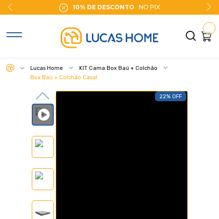
10% DE DESCONTO
NO PIX
Lucas Home
KIT Cama Box Baú + Colchão
Box Baú + Colchão Casal
22% OFF