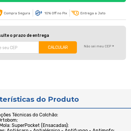
Compra Segura
10% Off no Pix
Entrega a Jato
ulte o prazo de entrega
Não sei meu CEP
terísticas do Produto
ações Técnicas do Colchão:
 Ortobom;
 Mola: SuperPocket (Ensacadas);
es: Antiácaro - Antialérgico - Antifungo - Antimofo;