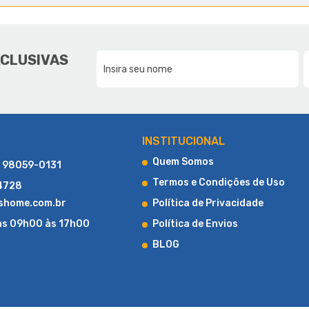
E A LUCAS HOME
DA NOSSA FAMÍLIA, PARA SUA F
XCLUSIVAS
CONHEÇA UM POUCO MAIS SOBRE A LUCAS HOME
INSTITUCIONAL
Quem Somos
) 98059-0131
Termos e Condições de Uso
-4728
shome.com.br
Política de Privacidade
as 09h00 às 17h00
Política de Envios
BLOG
LOJA DE COLCHÕES ONLINE
al, a Lucas Home Colchões iniciou suas atividades com uma loja fís