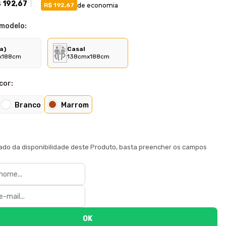
 192,67
de economia
R$ 192,67
 modelo:
a)
Casal
x188cm
138cmx188cm
cor:
Branco
Marrom
e
sado da disponibilidade deste Produto, basta preencher os campos