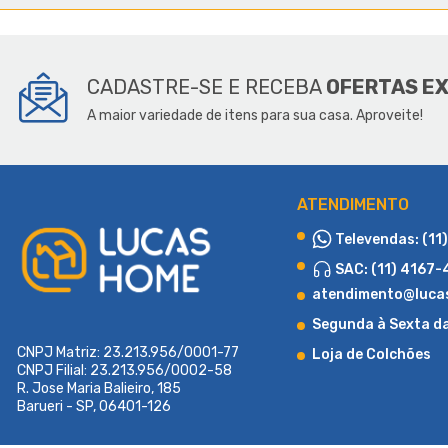
SOBR
CADASTRE-SE E RECEBA
OFERTAS E
A maior variedade de itens para sua casa. Aproveite!
ATENDIMENTO
Televendas: (11
SAC: (11) 4167
atendimento@luca
Segunda à Sexta d
CNPJ Matriz: 23.213.956/0001-77
Loja de Colchões
CNPJ Filial: 23.213.956/0002-58
R. Jose Maria Balieiro, 185
Barueri - SP, 06401-126
Fundada em 2015 com o propósito de atender a uma demanda region