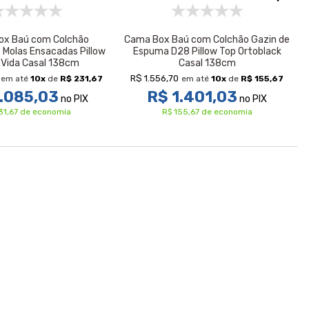
ox Baú com Colchão
Cama Box Baú com Colchão Gazin de
Molas Ensacadas Pillow
Espuma D28 Pillow Top Ortoblack
o Vida Casal 138cm
Casal 138cm
R$ 1.556,70
em até
10
x
de
R$ 231,67
em até
10
x
de
R$ 155,67
.085,03
R$ 1.401,03
no PIX
no PIX
31,67 de economia
R$ 155,67 de economia