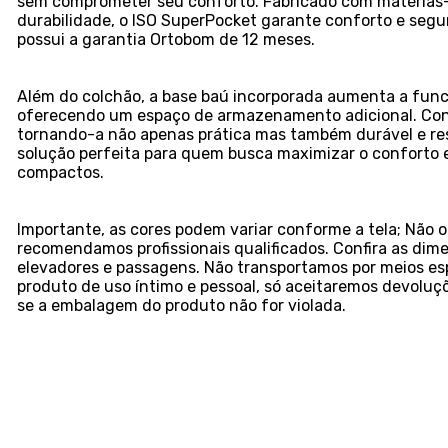
sem comprometer seu conforto. Fabricado com matérias-
durabilidade, o ISO SuperPocket garante conforto e segu
possui a garantia Ortobom de 12 meses.
Além do colchão, a base baú incorporada aumenta a func
oferecendo um espaço de armazenamento adicional. Con
tornando-a não apenas prática mas também durável e res
solução perfeita para quem busca maximizar o conforto e
compactos.
Importante, as cores podem variar conforme a tela; Nã
recomendamos profissionais qualificados. Confira as dim
elevadores e passagens. Não transportamos por meios esp
produto de uso íntimo e pessoal, só aceitaremos devolu
se a embalagem do produto não for violada.