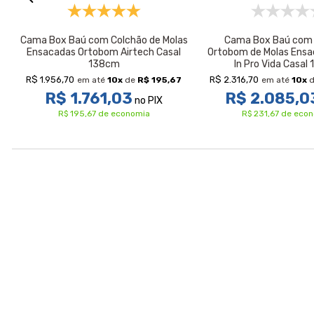
Cama Box Baú com Colchão de Molas
Cama Box Baú com 
Ensacadas Ortobom Airtech Casal
Ortobom de Molas Ensa
138cm
In Pro Vida Casal
R$ 1.956,70
R$ 2.316,70
em até
10
x
de
R$ 195,67
em até
10
x
R$ 1.761,03
R$ 2.085,0
no PIX
R$ 195,67 de economia
R$ 231,67 de eco
Avaliações