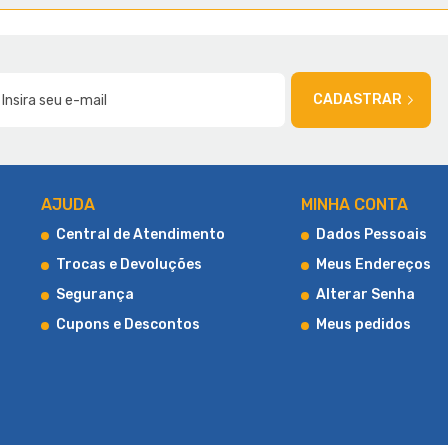
AMÍLIA
CADASTRAR
AJUDA
MINHA CONTA
Central de Atendimento
Dados Pessoais
Trocas e Devoluções
Meus Endereços
Segurança
Alterar Senha
Cupons e Descontos
Meus pedidos
ica, proporcionando uma experiência de compra única e oferecendo