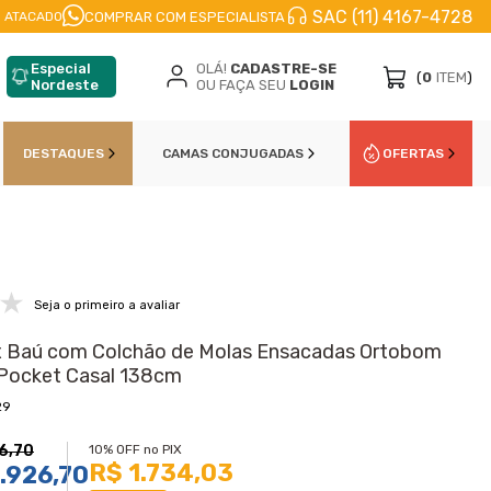
SAC (11) 4167-4728
CELE EM
ATÉ 10X
NO CARTÃO DE CŔEDITO
10
COMPRAR COM ESPECIALISTA
 ATACADO
Especial
OLÁ!
CADASTRE-SE
(
0
ITEM
)
Nordeste
OU FAÇA SEU
LOGIN
DESTAQUES
CAMAS CONJUGADAS
OFERTAS
Seja o primeiro a avaliar
 Baú com Colchão de Molas Ensacadas Ortobom
Pocket Casal 138cm
29
6,70
10% OFF no PIX
R$ 1.734,03
.926,70