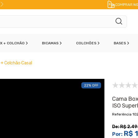
FRETE A JATO
ENVIO IMEDIATO
PAR
COMPRAR NO
OX + COLCHÃO
BICAMAS
COLCHÕES
BASES
 + Colchão Casal
22% OFF
Cama Box
ISO Super
10
De:
R$ 2.49
R$ 1
Por: