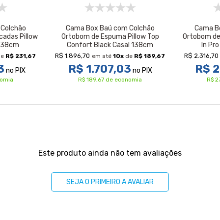
Colchão
Cama Box Baú com Colchão
Cama B
cadas Pillow
Ortobom de Espuma Pillow Top
Ortobom de 
 138cm
Confort Black Casal 138cm
In Pr
R$ 1.896,70
R$ 2.316,70
de
R$ 231,67
em até
10
x
de
R$ 189,67
3
R$ 1.707,03
R$ 2
no PIX
no PIX
nomia
R$ 189,67 de economia
R$ 2
Este produto ainda não tem avaliações
SEJA O PRIMEIRO A AVALIAR