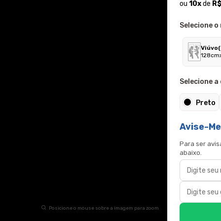
ou
10
x
de
R$
Selecione o
Viúvo(
128cm
Selecione a 
Preto
Avise-M
Para ser avi
abaixo.
Posicione o mouse sobre a imagem para zoom