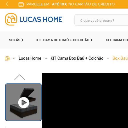
ITO
10% DE DESCONTO
NO PIX
SOFÁS
KIT CAMA BOX BAÚ + COLCHÃO
KIT CAMA B
Lucas Home
KIT Cama Box Baú + Colchão
Box Baú