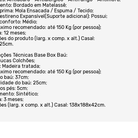
ento: Bordado em Matelassê;
 prima: Mola Ensacada / Espuma / Tecido;
iestireno Expansível(Suporte adicional): Possui;
 conforto: Médio;
ximo recomendado: até 150 Kg (por pessoa);
a: 12 meses;
es do produto (larg. x comp. x alt.) Casal:
25cm.
ações Técnicas Base Box Baú:
Lucas Colchões;
: Madeira tratada;
ximo recomendado: até 150 Kg (por pessoa);
do baú: 37cm;
idade do baú: 25cm;
dos pés: 5cm;
mento: Sintético;
a: 3 meses;
es (larg. x comp. x alt.) Casal: 138x188x42cm.