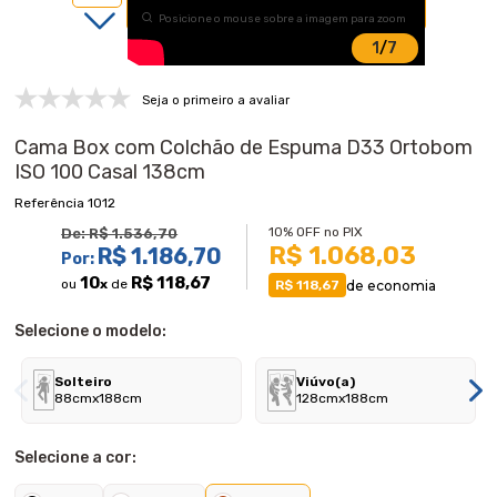
Posicione o mouse sobre a imagem para zoom
1
/
7
Seja o primeiro a avaliar
Cama Box com Colchão de Espuma D33 Ortobom
ISO 100 Casal 138cm
1012
10% OFF no PIX
De:
R$ 1.536,70
R$ 1.068,03
R$ 1.186,70
Por:
10
R$ 118,67
ou
x
de
de economia
R$ 118,67
Selecione o modelo:
Solteiro
Viúvo(a)
88cmx188cm
128cmx188cm
Selecione a cor: