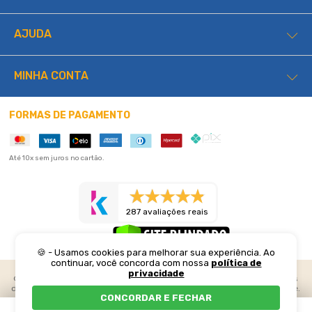
AJUDA
MINHA CONTA
FORMAS DE PAGAMENTO
Até 10x sem juros no cartão.
287 avaliações reais
🍪 - Usamos cookies para melhorar sua experiência. Ao
continuar, você concorda com nossa
política de
privacidade
©2026 Lucas Home. Todos os direitos reservados. Preços e condições
de pagamento exclusivos para compras realizadas através do web site.
CONCORDAR E FECHAR
Os estoques são limitados e os valores podem sofrer alterações sem
prévio aviso. Em caso de divergência, o preço válido é o do carrinho. As