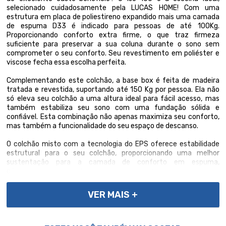
selecionado cuidadosamente pela LUCAS HOME! Com uma
estrutura em placa de poliestireno expandido mais uma camada
de espuma D33 é indicado para pessoas de até 100Kg.
Proporcionando conforto extra firme, o que traz firmeza
suficiente para preservar a sua coluna durante o sono sem
comprometer o seu conforto. Seu revestimento em poliéster e
viscose fecha essa escolha perfeita.
Complementando este colchão, a base box é feita de madeira
tratada e revestida, suportando até 150 Kg por pessoa. Ela não
só eleva seu colchão a uma altura ideal para fácil acesso, mas
também estabiliza seu sono com uma fundação sólida e
confiável. Esta combinação não apenas maximiza seu conforto,
mas também a funcionalidade do seu espaço de descanso.
O colchão misto com a tecnologia do EPS oferece estabilidade
estrutural para o seu colchão, proporcionando uma melhor
sustentação para a camada de conforto em espuma,
oferecendo noites de descanso mais tranquilas.
VER MAIS +
Importante, as cores podem variar conforme a tela; Não
oferecemos montagem; recomendamos profissionais
qualificados. Confira as dimensões para transporte em