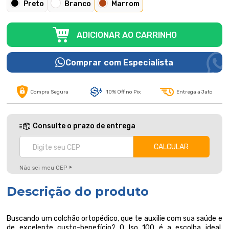
Preto
Branco
Marrom
ADICIONAR AO CARRINHO
Comprar com Especialista
Compra Segura
10% Off no Pix
Entrega a Jato
Consulte o prazo de entrega
Não sei meu CEP
Descrição do produto
Buscando um colchão ortopédico, que te auxilie com sua saúde e
de excelente custo-benefício? O Iso 100 é a escolha ideal,