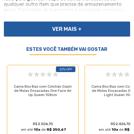
qualquer outro item que precise de armazenamento
extra. Facilidade de transporte e instalação em locais
com acesso limitado, como escadas estreitas e
elevadores pequenos. Essa característica torna a base
bipartida ideal para apartamentos e casas com espaço
VER MAIS +
de circulação restrito.
ESTES VOCÊ TAMBÉM VAI GOSTAR
Importante, as cores podem variar conforme a tela; Não
oferecemos montagem; recomendamos profissionais
qualificados. Confira as dimensões para transporte em
elevadores e passagens. Não transportamos por meios
22% OFF
especiais. Por se tratar de um produto de uso íntimo e
pessoal, só aceitaremos devoluções por arrependimento
apenas se a embalagem do produto não for violada.
Cama Box Baú com Colchão Gazin
Cama Box Baú com Colc
de Molas Ensacadas One Face Air
de Molas Ensacadas One
Up Queen 158cm
Light Queen 158
Características do Produto
R$ 2.506,70
R$ 2.426,70
em até
10
x
de
R$ 250,67
em até
10
x
de
R$ 2