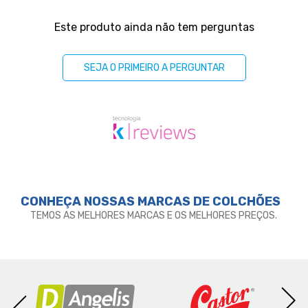
- Garantia: 3 meses;
Perguntas & respostas
- Dimensões (larg. x comp. x alt.) Queen:
Este produto ainda não tem perguntas
158x198x42cm Bipartido(2 Partes de 79).
SEJA O PRIMEIRO A PERGUNTAR
CONHEÇA NOSSAS MARCAS DE
COLCHÕES
TEMOS AS MELHORES MARCAS E OS MELHORES PREÇOS.