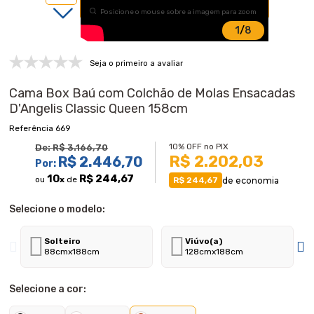
Posicione o mouse sobre a imagem para zoom
1
/
8
Seja o primeiro a avaliar
Cama Box Baú com Colchão de Molas Ensacadas
D'Angelis Classic Queen 158cm
669
10% OFF no PIX
De:
R$ 3.166,70
R$ 2.202,03
R$ 2.446,70
Por:
10
R$ 244,67
ou
x
de
de economia
R$ 244,67
Selecione o modelo:
Solteiro
Viúvo(a)
88cmx188cm
128cmx188cm
Selecione a cor: