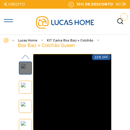
10% DE DESCONTO
NO PIX
Lucas Home
KIT Cama Box Baú + Colchão
Box Baú + Colchão Queen
22% OFF