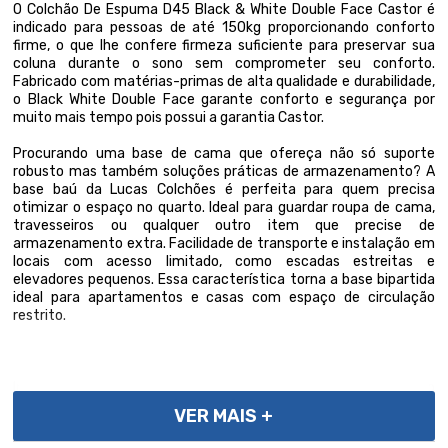
O Colchão De Espuma D45 Black & White Double Face Castor é
indicado para pessoas de até 150kg proporcionando conforto
firme, o que lhe confere firmeza suficiente para preservar sua
coluna durante o sono sem comprometer seu conforto.
Fabricado com matérias-primas de alta qualidade e durabilidade,
o Black White Double Face garante conforto e segurança por
muito mais tempo pois possui a garantia Castor.
Procurando uma base de cama que ofereça não só suporte
robusto mas também soluções práticas de armazenamento? A
base baú da Lucas Colchões é perfeita para quem precisa
otimizar o espaço no quarto. Ideal para guardar roupa de cama,
travesseiros ou qualquer outro item que precise de
armazenamento extra. Facilidade de transporte e instalação em
locais com acesso limitado, como escadas estreitas e
elevadores pequenos. Essa característica torna a base bipartida
ideal para apartamentos e casas com espaço de circulação
restrito.
Importante, as cores podem variar conforme a tela; Não
oferecemos montagem; recomendamos profissionais
VER MAIS +
qualificados. Confira as dimensões para transporte em
elevadores e passagens. Não transportamos por meios especiais.