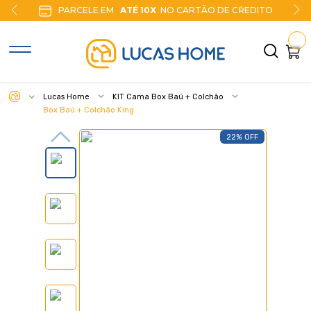
PARCELE EM
ATÉ 10X
NO CARTÃO DE CŔEDITO
Lucas Home
KIT Cama Box Baú + Colchão
Box Baú + Colchão King
22% OFF