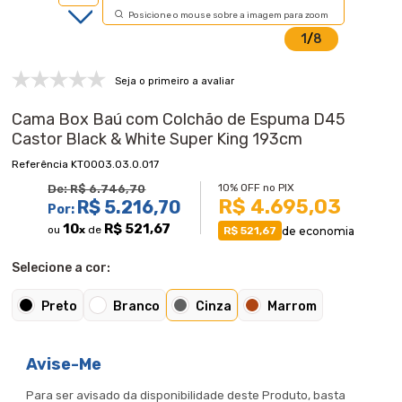
Posicione o mouse sobre a imagem para zoom
1
/
8
Seja o primeiro a avaliar
Cama Box Baú com Colchão de Espuma D45
Castor Black & White Super King 193cm
KT0003.03.0.017
10% OFF no PIX
De:
R$ 6.746,70
R$ 4.695,03
R$ 5.216,70
Por:
10
R$ 521,67
ou
x
de
de economia
R$ 521,67
Selecione a cor:
Preto
Branco
Cinza
Marrom
Avise-Me
Para ser avisado da disponibilidade deste Produto, basta