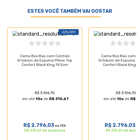
Por se tratar de um produto de uso íntimo e pessoal, só
aceitaremos devoluções por arrependimento apenas se a
ESTES VOCÊ TAMBÉM VAI GOSTAR
embalagem do produto não for violada.
22% OFF
Características do Produto
Cama Box Baú com Colchão
Cama Box Baú com C
Ortobom de Espuma Pillow Top
Ortobom de Espuma Pil
Confort Black King 193cm
Confort Black King 
Especificações Técnicas do Colchão:
- Marca: Castor;
- Proteções: Antiácaro - Antialérgico - Antifungo
- Antimofo;
- Acabamento: Bordado em Matelassê;
R$ 3.106,70
R$ 3.106,70
- Matéria prima: Espuma/Tecido;
em até
10
x
de
R$ 310,67
em até
10
x
de
R$ 3
- Densidade: D45;
- Tipo de conforto: Firme;
- Peso máximo recomendado: até 150kg (por
pessoa);
R$ 2.796,03
R$ 2.796,03
no PIX
no
- Garantia: 12 meses;
R$ 310,67 de economia
R$ 310,67 de econ
- Dimensões do produto (larg. x comp. x alt.) Super
King: 193x203x27cm.