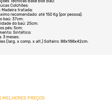
ações Técnicas Base Box Baú:
Lucas Colchões;
: Madeira tratada;
ximo recomendado: até 150 Kg (por pessoa);
do baú: 37cm;
idade do baú: 25cm;
dos pés: 5cm;
mento: Sintético;
a: 3 meses;
es (larg. x comp. x alt.) Solteiro: 88x188x42cm.
S MELHORES PREÇOS