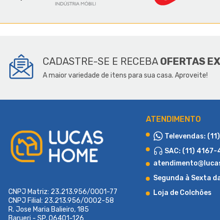
SOBR
CADASTRE-SE E RECEBA
OFERTAS E
A maior variedade de itens para sua casa. Aproveite!
ATENDIMENTO
Televendas: (11
SAC: (11) 4167
atendimento@luca
Segunda à Sexta d
CNPJ Matriz: 23.213.956/0001-77
Loja de Colchões
CNPJ Filial: 23.213.956/0002-58
R. Jose Maria Balieiro, 185
Barueri - SP, 06401-126