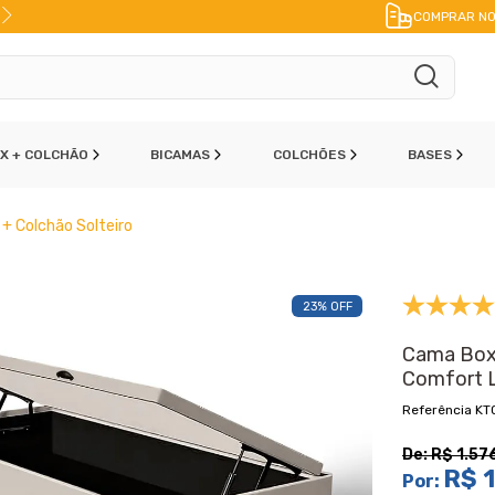
O PIX
FRETE A JATO
ENVIO IMEDIATO
COMPRAR NO
OX + COLCHÃO
BICAMAS
COLCHÕES
BASES
+ Colchão Solteiro
23% OFF
Cama Box
Comfort L
KT
De:
R$ 1.57
R$ 1
Por: