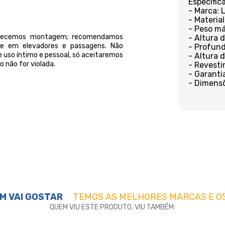
Especific
- Marca: 
- Material
- Peso má
ferecemos montagem; recomendamos
- Altura 
orte em elevadores e passagens. Não
- Profund
 uso íntimo e pessoal, só aceitaremos
- Altura 
 não for violada.
- Revesti
- Garanti
- Dimensõ
M VAI GOSTAR
TEMOS AS MELHORES MARCAS E O
QUEM VIU ESTE PRODUTO, VIU TAMBÉM: