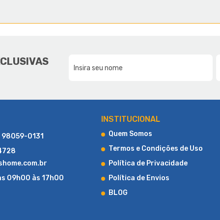
E A LUCAS HOME
DA NOSSA FAMÍLIA, PARA SUA F
XCLUSIVAS
CONHEÇA UM POUCO MAIS SOBRE A LUCAS HOME
INSTITUCIONAL
Quem Somos
) 98059-0131
Termos e Condições de Uso
-4728
shome.com.br
Política de Privacidade
as 09h00 às 17h00
Política de Envios
BLOG
LOJA DE COLCHÕES ONLINE