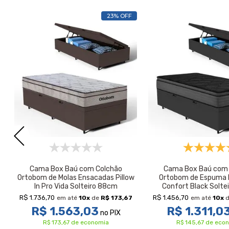
23% OFF
Cama Box Baú com Colchão
Cama Box Baú com 
Ortobom de Molas Ensacadas Pillow
Ortobom de Espuma P
In Pro Vida Solteiro 88cm
Confort Black Solte
R$ 1.736,70
R$ 1.456,70
em até
10
x
de
R$ 173,67
em até
10
x
d
R$ 1.563,03
R$ 1.311,0
no PIX
R$ 173,67 de economia
R$ 145,67 de eco