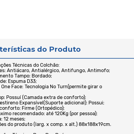
terísticas do Produto
ações Técnicas do Colchão:
es: Antiácaro, Antialérgico, Antifungo, Antimofo;
imento Tampo: Bordado;
ade: Espuma D33;
 One Face: Tecnologia No Turn(permite girar o
Top: Possuí (Camada extra de conforto);
iestireno Expansível(Suporte adicional): Possui;
 conforto: Firme (Ortopédico);
ximo recomendado: até 120Kg (por pessoa);
a: 12 meses;
es do produto (larg. x comp. x alt.) 88x188x19cm.