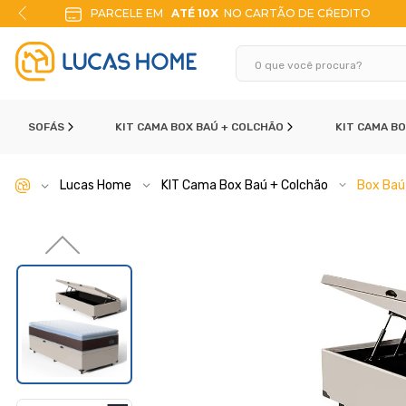
X
NO CARTÃO DE CŔEDITO
10% DE DESCONTO
N
SOFÁS
KIT CAMA BOX BAÚ + COLCHÃO
KIT CAMA B
Lucas Home
KIT Cama Box Baú + Colchão
Box Baú 