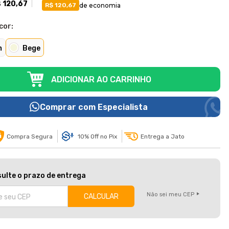
 120,67
de economia
R$ 120,67
cor:
m
Bege
ADICIONAR AO CARRINHO
Comprar com Especialista
Compra Segura
10% Off no Pix
Entrega a Jato
ulte o prazo de entrega
Não sei meu CEP