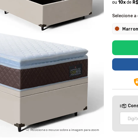
ou
10
x
de
R$
Selecione a 
Marro
Cons
Posicione o mouse sobre a imagem para zoom