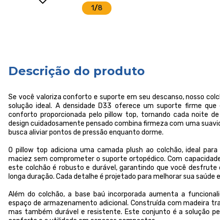
1
/
8
Descrição do produto
Se você valoriza conforto e suporte em seu descanso, nosso col
solução ideal. A densidade D33 oferece um suporte firme que
conforto proporcionada pelo pillow top, tornando cada noite d
design cuidadosamente pensado combina firmeza com uma suavi
busca aliviar pontos de pressão enquanto dorme.
O pillow top adiciona uma camada plush ao colchão, ideal pa
maciez sem comprometer o suporte ortopédico. Com capacidade 
este colchão é robusto e durável, garantindo que você desfrut
longa duração. Cada detalhe é projetado para melhorar sua saúde 
Além do colchão, a base baú incorporada aumenta a funcional
espaço de armazenamento adicional. Construída com madeira tra
mas também durável e resistente. Este conjunto é a solução p