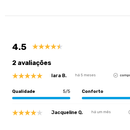
Avaliações
4.5
2 avaliações
Iara B.
há 5 meses
compr
Qualidade
5/5
Conforto
Jacqueline Q.
há um mês