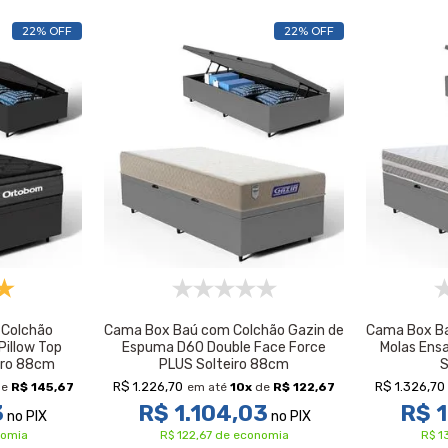
22% OFF
22% OFF
Colchão
Cama Box Baú com Colchão Gazin de
Cama Box Ba
illow Top
Espuma D60 Double Face Force
Molas Ens
iro 88cm
PLUS Solteiro 88cm
S
R$ 1.226,70
R$ 1.326,70
e
R$ 145,67
em até
10
x
de
R$ 122,67
3
R$ 1.104,03
R$ 1
no PIX
no PIX
nomia
R$ 122,67 de economia
R$ 1