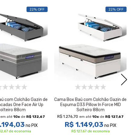
22% OFF
22% OFF
ú com Colchão Gazin de
Cama Box Baú com Colchão Gazin de
acadas One Face Air Up
Espuma D33 Pillow In Force MID
olteiro 88cm
Solteiro 88cm
R$ 1.276,70
em até
10
x
de
R$ 132,67
em até
10
x
de
R$ 127,67
.194,03
R$ 1.149,03
no PIX
no PIX
32,67 de economia
R$ 127,67 de economia