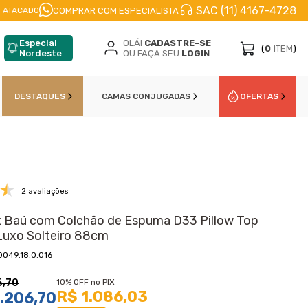
SAC (11) 4167-4728
PARCELE EM
ATÉ 10X
NO CARTÃO DE CŔEDITO
COMPRAR COM ESPECIALISTA
 ATACADO
Especial
OLÁ!
CADASTRE-SE
(
0
ITEM
)
Nordeste
OU FAÇA SEU
LOGIN
DESTAQUES
CAMAS CONJUGADAS
OFERTAS
2 avaliações
 Baú com Colchão de Espuma D33 Pillow Top
uxo Solteiro 88cm
0049.18.0.016
6,70
10% OFF no PIX
R$ 1.086,03
.206,70