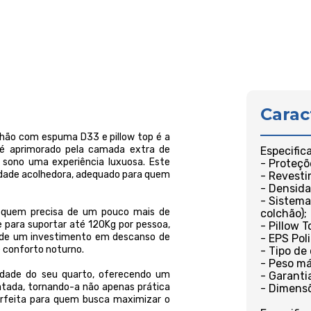
Carac
chão com espuma D33 e pillow top é a
 é aprimorado pela camada extra de
Especific
e sono uma experiência luxuosa. Este
- Proteçõ
dade acolhedora, adequado para quem
- Revest
- Densid
- Sistema
ra quem precisa de um pouco mais de
colchão);
para suportar até 120Kg por pessoa,
- Pillow 
e de um investimento em descanso de
- EPS Pol
e conforto noturno.
- Tipo de
- Peso má
idade do seu quarto, oferecendo um
- Garanti
tada, tornando-a não apenas prática
- Dimensõ
erfeita para quem busca maximizar o