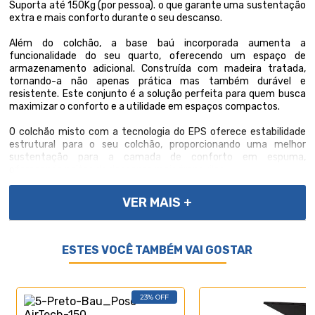
Suporta até 150Kg (por pessoa). o que garante uma sustentação
extra e mais conforto durante o seu descanso.
Além do colchão, a base baú incorporada aumenta a
funcionalidade do seu quarto, oferecendo um espaço de
armazenamento adicional. Construída com madeira tratada,
tornando-a não apenas prática mas também durável e
resistente. Este conjunto é a solução perfeita para quem busca
maximizar o conforto e a utilidade em espaços compactos.
O colchão misto com a tecnologia do EPS oferece estabilidade
estrutural para o seu colchão, proporcionando uma melhor
sustentação para a camada de conforto em espuma,
oferecendo noites de descanso mais tranquilas.
VER MAIS +
Importante, as cores podem variar conforme a tela; Não
oferecemos montagem; recomendamos profissionais
qualificados. Confira as dimensões para transporte em
ESTES VOCÊ TAMBÉM VAI GOSTAR
elevadores e passagens. Não transportamos por meios especiais.
Por se tratar de um produto de uso íntimo e pessoal, só
aceitaremos devoluções por arrependimento apenas se a
embalagem do produto não for violada.
23% OFF