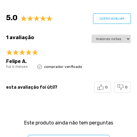
Avaliações
5.0
QUERO AVALIAR
1 avaliação
Felipe A.
há 6 meses
comprador verificado
esta avaliação foi útil?
0
0
Perguntas & respostas
Este produto ainda não tem perguntas