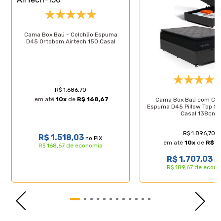
Prazo de garantia do produto
Cama Box Baú - Colchão Espuma
D45 Ortobom Airtech 150 Casal
Características do Produto
R$ 1.686,70
em até
10
x
de
R$ 168,67
Cama Box Baú com Col
Espuma D45 Pillow Top Su
Casal 138cm
Características Técnicas
R$ 1.896,70
R$ 1.518,03
no PIX
em até
10
x
de
R$ 1
R$ 168,67 de economia
R$ 1.707,03
Características do Sofá
no
R$ 189,67 de econ