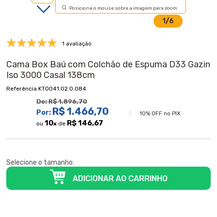
Posicione o mouse sobre a imagem para zoom
1
/
6
1 avaliação
Cama Box Baú com Colchão de Espuma D33 Gazin
Iso 3000 Casal 138cm
KT0041.02.0.084
De:
R$ 1.896,70
R$ 1.466,70
Por:
10% OFF no PIX
10
R$ 146,67
ou
x
de
Selecione o tamanho: