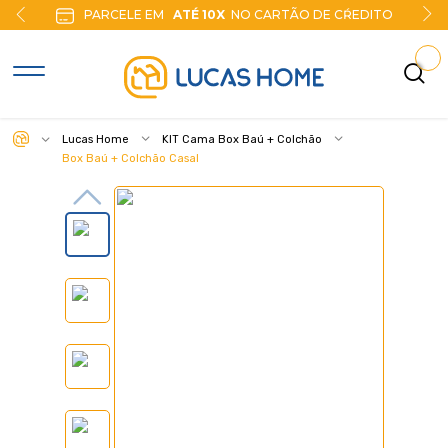
PARCELE EM
ATÉ 10X
NO CARTÃO DE CŔEDITO
Lucas Home
KIT Cama Box Baú + Colchão
Box Baú + Colchão Casal