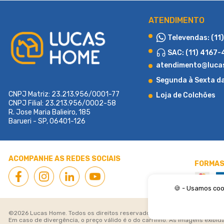
ATENDIMENTO
Televendas: (11
SAC: (11) 4167
atendimento@luca
Segunda à Sexta d
CNPJ Matriz: 23.213.956/0001-77
Loja de Colchões
CNPJ Filial: 23.213.956/0002-58
R. Jose Maria Balieiro, 185
Barueri - SP, 06401-126
Fundada em 2015 com o propósito de atender a uma demanda region
produtos e soluções diferenciadas em cama box e colchões. Desde 
alto padrão de atendimento e qualidade, a loja rapidamente se c
ACOMPANHE AS REDES SOCIAIS
mesma filosofia que a tornou um sucesso: “Satisfação total 
FORMAS
colchões do mercado, unindo conveniência, variedade e confiab
missão de sermos o maior e-commerce de colchões do Brasil. Som
🍪 - Usamos coo
©2026 Lucas Home. Todos os direitos reservados. Preços e condições de p
Em caso de divergência, o preço válido é o do carrinho. As imagens exibida