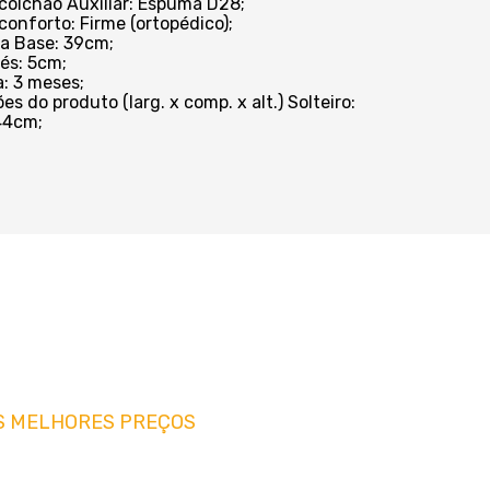
 colchão Auxiliar: Espuma D28;
 conforto: Firme (ortopédico);
da Base: 39cm;
Pés: 5cm;
a: 3 meses;
s do produto (larg. x comp. x alt.) Solteiro:
44cm;
S MELHORES PREÇOS