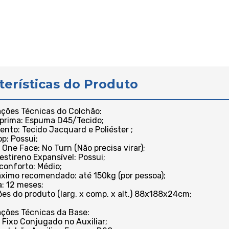
terísticas do Produto
ações Técnicas do Colchão:
 prima: Espuma D45/Tecido;
nto: Tecido Jacquard e Poliéster ;
op: Possui;
 One Face: No Turn (Não precisa virar);
estireno Expansí­vel: Possui;
 conforto: Médio;
ximo recomendado: até 150kg (por pessoa);
a: 12 meses;
es do produto (larg. x comp. x alt.) 88x188x24cm;
ações Técnicas da Base:
 Fixo Conjugado no Auxiliar;