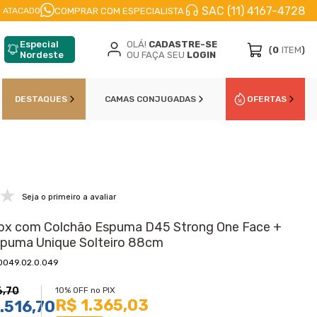
SAC (11) 4167-4728
CELE EM
ATÉ 10X
NO CARTÃO DE CŔEDITO
10
COMPRAR COM ESPECIALISTA
 ATACADO
Especial
OLÁ!
CADASTRE-SE
(
0
ITEM
)
Nordeste
OU FAÇA SEU
LOGIN
DESTAQUES
CAMAS CONJUGADAS
OFERTAS
Seja o primeiro a avaliar
ox com Colchão Espuma D45 Strong One Face +
Espuma Unique Solteiro 88cm
0049.02.0.049
6,70
10% OFF no PIX
R$ 1.365,03
.516,70