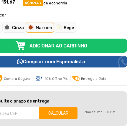
 151,67
de economia
R$ 151,67
cor:
o
Cinza
Marrom
Bege
ADICIONAR AO CARRINHO
Comprar com Especialista
Compra Segura
10% Off no Pix
Entrega a Jato
ulte o prazo de entrega
Não sei meu CEP