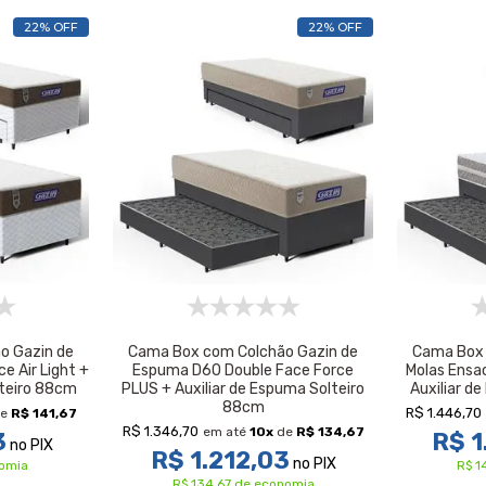
22% OFF
22% OFF
o Gazin de
Cama Box com Colchão Gazin de
Cama Box 
e Air Light +
Espuma D60 Double Face Force
Molas Ensa
lteiro 88cm
PLUS + Auxiliar de Espuma Solteiro
Auxiliar d
88cm
R$ 1.446,70
e
R$ 141,67
R$ 1.346,70
em até
10
x
de
R$ 134,67
3
R$ 1
no PIX
R$ 1.212,03
no PIX
nomia
R$ 1
R$ 134,67 de economia