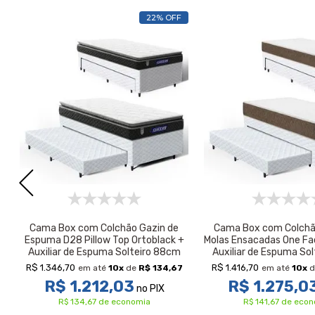
22% OFF
Cama Box com Colchão Gazin de
Cama Box com Colchã
Espuma D28 Pillow Top Ortoblack +
Molas Ensacadas One Fac
Auxiliar de Espuma Solteiro 88cm
Auxiliar de Espuma So
R$ 1.346,70
R$ 1.416,70
em até
10
x
de
R$ 134,67
em até
10
x
d
R$ 1.212,03
R$ 1.275,0
no PIX
R$ 134,67 de economia
R$ 141,67 de eco