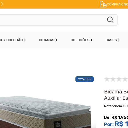
FRETE A JATO
ENVIO IMEDIATO
PAR
COMPRAR NO
OX + COLCHÃO
BICAMAS
COLCHÕES
BASES
22% OFF
Bicama B
Auxiliar 
KT
De:
R$ 1.95
R$ 1
Por: