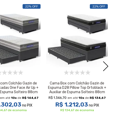
22% OFF
22% OFF
com Colchão Gazin de
Cama Box com Colchão Gazin de
cadas One Face Air Up +
Espuma D28 Pillow Top Ortoblack +
e Espuma Solteiro 88cm
Auxiliar de Espuma Solteiro 88cm
R$ 1.346,70
em até
10
x
de
R$ 144,67
em até
10
x
de
R$ 134,67
.302,03
R$ 1.212,03
no PIX
no PIX
44,67 de economia
R$ 134,67 de economia