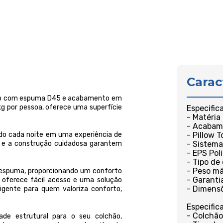
Carac
delo com espuma D45 e acabamento em
kg por pessoa, oferece uma superfície
Especific
- Matéria
- Acabame
do cada noite em uma experiência de
- Pillow T
e e a construção cuidadosa garantem
- Sistema
- EPS Poli
- Tipo de
- Peso má
e espuma, proporcionando um conforto
- Garanti
 oferece fácil acesso e uma solução
- Dimensõ
igente para quem valoriza conforto,
Especific
- Colchão
de estrutural para o seu colchão,