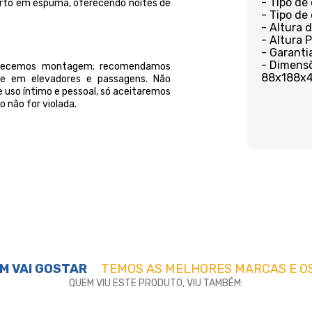
- Tipo de
rto em espuma, oferecendo noites de
- Tipo de
- Altura 
- Altura 
- Garanti
- Dimensõe
ferecemos montagem; recomendamos
88x188x
orte em elevadores e passagens. Não
 uso íntimo e pessoal, só aceitaremos
 não for violada.
M VAI GOSTAR
TEMOS AS MELHORES MARCAS E O
QUEM VIU ESTE PRODUTO, VIU TAMBÉM: