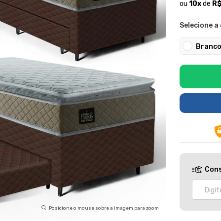
ou
10
x
de
R$
Selecione a 
Branc
Cons
Posicione o mouse sobre a imagem para zoom