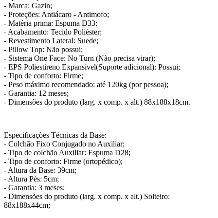
- Marca: Gazin;
- Proteções: Antiácaro - Antimofo;
- Matéria prima: Espuma D33;
- Acabamento: Tecido Poliéster;
- Revestimento Lateral: Suede;
- Pillow Top: Não possui;
- Sistema One Face: No Turn (Não precisa virar);
- EPS Poliestireno Expansível(Suporte adicional): Possui;
- Tipo de conforto: Firme;
- Peso máximo recomendado: até 120kg (por pessoa);
- Garantia: 12 meses;
- Dimensões do produto (larg. x comp. x alt.) 88x188x18cm.
Especificações Técnicas da Base:
- Colchão Fixo Conjugado no Auxiliar;
- Tipo de colchão Auxiliar: Espuma D28;
- Tipo de conforto: Firme (ortopédico);
- Altura da Base: 39cm;
- Altura Pés: 5cm;
- Garantia: 3 meses;
- Dimensões do produto (larg. x comp. x alt.) Solteiro:
88x188x44cm;