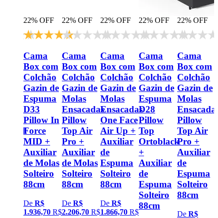
 OFF
22% OFF
22% OFF
22% OFF
22% OFF
22% OFF
ma
Cama
Cama
Cama
Cama
Cama
 com
Box com
Box com
Box com
Box com
Box com
chão
Colchão
Colchão
Colchão
Colchão
Colchão
Gazin de
Gazin de
Gazin de
Gazin de
Gazin de
puma
Espuma
Molas
Molas
Espuma
Molas
 a
D33
Ensacadas
Ensacadas
D28
Ensacada
cuo
Pillow In
Pillow
One Face
Pillow
Pillow
noFull
Force
Top Air
Air Up +
Top
Top Air
flex
MID +
Pro +
Auxiliar
Ortoblack
Pro +
Auxiliar
Auxiliar
de
+
Auxiliar
iliar
de Molas
de Molas
Espuma
Auxiliar
de
Solteiro
Solteiro
Solteiro
de
Espuma
puma
88cm
88cm
88cm
Espuma
Solteiro
teiro
Solteiro
88cm
De
R$
De
R$
De
R$
cm
88cm
1.936,70
R$
2.206,70
R$
1.866,70
R$
De
R$