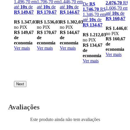
1.496,70
em
1.706,70
em
1.446,70
em
2.076,70
R$
R$
De
R$
até
10
x
de
até
10
x
de
até
10
x
de
1.606,70
em
6,70
R$
1.746,70
R$
R$ 149,67
R$ 170,67
R$ 144,67
até
10
x
de
6,70
em
1.346,70
em
R$ 160,67
0
x
de
até
10
x
de
R$ 1.347,03
R$ 1.536,03
R$ 1.302,03
46,67
R$ 134,67
no PIX
no PIX
no PIX
R$ 1.446,03
R$ 149,67
R$ 170,67
R$ 144,67
no PIX
.320,03
R$ 1.212,03
de
de
de
R$ 160,67
IX
no PIX
economia
economia
economia
de
46,67
R$ 134,67
Ver mais
Ver mais
Ver mais
economia
de
Ver mais
nomia
economia
mais
Ver mais
Next
Avaliações
Este produto ainda não tem avaliações