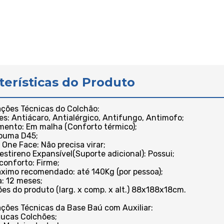
terísticas do Produto
ações Técnicas do Colchão:
es: Antiácaro, Antialérgico, Antifungo, Antimofo;
mento: Em malha (Conforto térmico);
spuma D45;
 One Face: Não precisa virar;
iestireno Expansível(Suporte adicional): Possui;
 conforto: Firme;
ximo recomendado: até 140Kg (por pessoa);
a: 12 meses;
es do produto (larg. x comp. x alt.) 88x188x18cm.
ações Técnicas da Base Baú com Auxiliar:
Lucas Colchões;