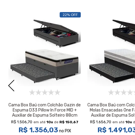
22% OFF
Cama Box Baú com Colchão Gazin de
Cama Box Baú com Colc
Espuma D33 Pillow In Force MID +
Molas Ensacadas One Fa
Auxiliar de Espuma Solteiro 88cm
Auxiliar de Espuma So
R$ 1.506,70
R$ 1.656,70
em até
10
x
de
R$ 150,67
em até
10
x
d
R$ 1.356,03
R$ 1.491,0
no PIX