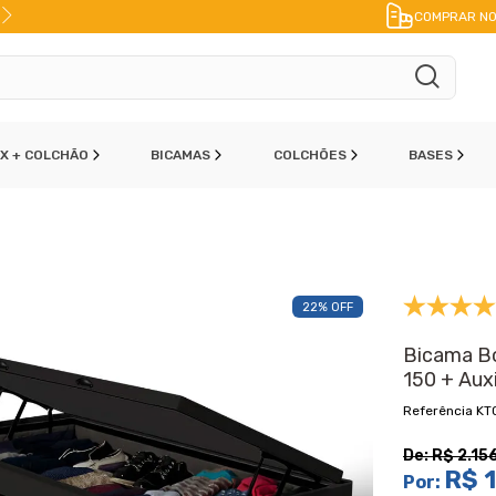
CONTO
NO PIX
FRETE A JATO
ENVIO IME
COMPRAR NO
OX + COLCHÃO
BICAMAS
COLCHÕES
BASES
22% OFF
Bicama B
150 + Aux
KT
De:
R$ 2.15
R$ 1
Por: