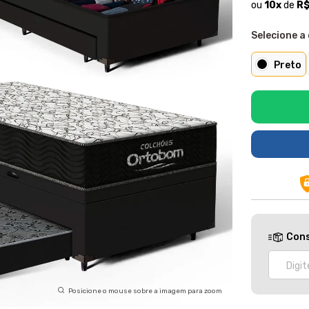
ou
10
x
de
R$
Selecione a 
Preto
Cons
Posicione o mouse sobre a imagem para zoom