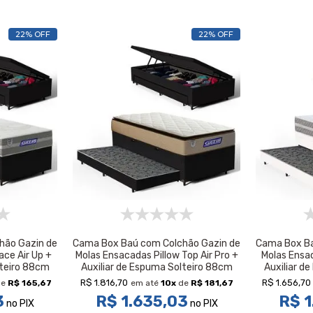
22% OFF
22% OFF
hão Gazin de
Cama Box Baú com Colchão Gazin de
Cama Box Ba
ce Air Up +
Molas Ensacadas Pillow Top Air Pro +
Molas Ensa
lteiro 88cm
Auxiliar de Espuma Solteiro 88cm
Auxiliar d
R$ 1.816,70
R$ 1.656,70
e
R$ 165,67
em até
10
x
de
R$ 181,67
3
R$ 1.635,03
R$ 1
no PIX
no PIX