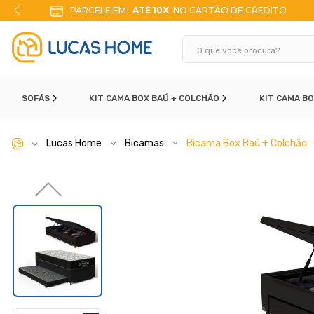
TÉ 10X
NO CARTÃO DE CŔEDITO
10% DE DES
SOFÁS
KIT CAMA BOX BAÚ + COLCHÃO
KIT CAMA B
Lucas Home
Bicamas
Bicama Box Baú + Colchão