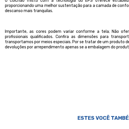
O colchão misto com a tecnologia do EPS oferece estabilida
proporcionando uma melhor sustentação para a camada de confo
descanso mais tranquilas.
Importante, as cores podem variar conforme a tela; Não o
profissionais qualificados. Confira as dimensões para transp
transportamos por meios especiais. Por se tratar de um produto de
devoluções por arrependimento apenas se a embalagem do produto
ESTES VOCÊ TAMBÉ