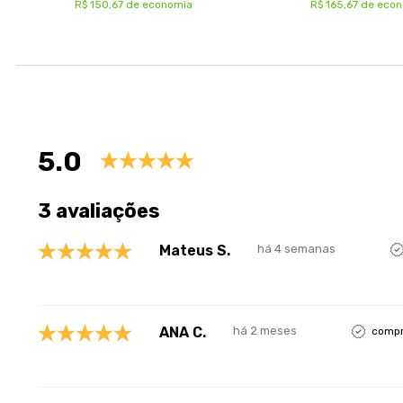
R$ 150,67 de economia
R$ 165,67 de eco
Avaliações
5.0
3 avaliações
Mateus S.
há 4 semanas
ANA C.
há 2 meses
compr