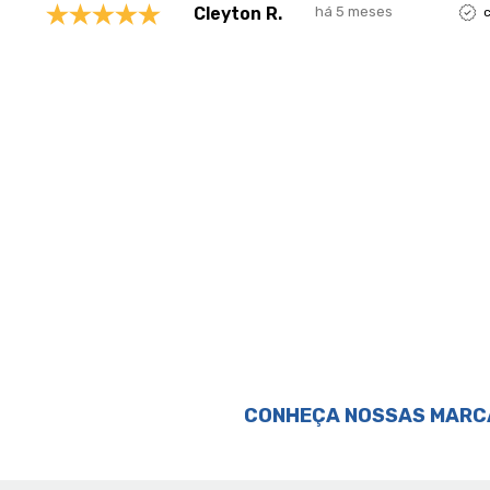
Cleyton R.
há 5 meses
Perguntas & respostas
CONHEÇA NOSSAS MARC