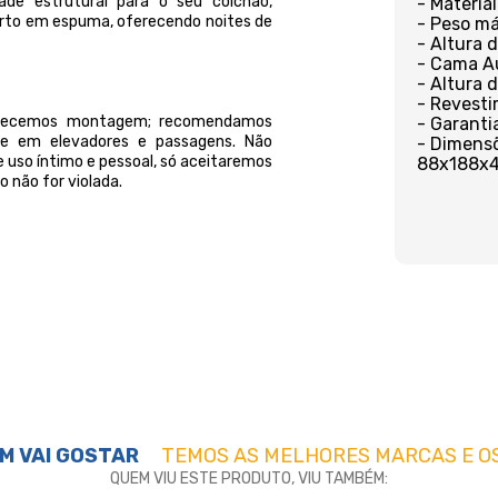
de estrutural para o seu colchão,
- Material
rto em espuma, oferecendo noites de
- Peso má
- Altura 
- Cama Au
- Altura 
- Revesti
ferecemos montagem; recomendamos
- Garanti
orte em elevadores e passagens. Não
- Dimensõe
 uso íntimo e pessoal, só aceitaremos
88x188x
 não for violada.
M VAI GOSTAR
TEMOS AS MELHORES MARCAS E O
QUEM VIU ESTE PRODUTO, VIU TAMBÉM: