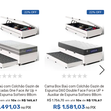
22% OFF
22% OFF
ú com Colchão Gazin de
Cama Box Baú com Colchão Gazin de
cadas One Face Air Up +
Espuma D60 Double Face Force UP +
e Espuma Solteiro 88cm
Auxiliar de Espuma Solteiro 88cm
R$ 1.756,70
em até
10
x
de
R$ 165,67
em até
10
x
de
R$ 175,67
.491,03
R$ 1.581,03
no PIX
no PIX