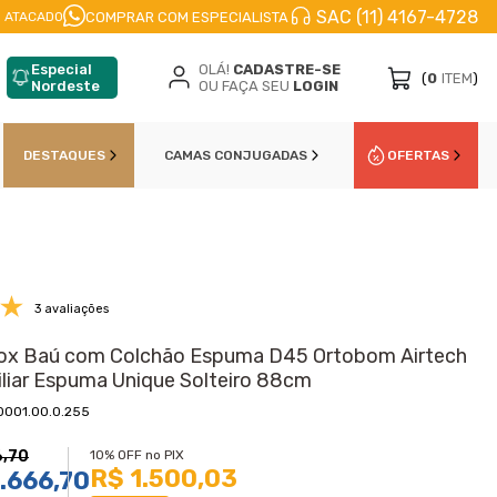
SAC (11) 4167-4728
DIATO
PARCELE EM
ATÉ 10X
NO CARTÃO DE CŔED
COMPRAR COM ESPECIALISTA
 ATACADO
Especial
OLÁ!
CADASTRE-SE
(
0
ITEM
)
Nordeste
OU FAÇA SEU
LOGIN
DESTAQUES
CAMAS CONJUGADAS
OFERTAS
3 avaliações
ox Baú com Colchão Espuma D45 Ortobom Airtech
iliar Espuma Unique Solteiro 88cm
0001.00.0.255
6,70
10% OFF no PIX
R$ 1.500,03
.666,70