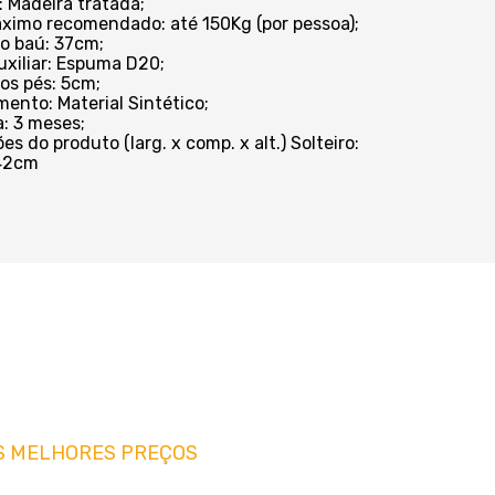
: Madeira tratada;
ximo recomendado: até 150Kg (por pessoa);
do baú: 37cm;
xiliar: Espuma D20;
dos pés: 5cm;
mento: Material Sintético;
a: 3 meses;
s do produto (larg. x comp. x alt.) Solteiro:
42cm
S MELHORES PREÇOS