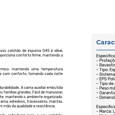
Carac
osso colchão de espuma D45 é ideal,
oporciona conforto firme, mantendo a
Especific
- Proteçõ
- Revesti
érmico, mantendo uma temperatura
- Tipo: E
de com conforto, tornando cada noite
- Sistema
- EPS Pol
- Tipo de
urabilidade. A cama auxiliar embutida
- Peso má
ou famílias grandes. Fácil de manusear,
- Garanti
nte, mantendo o ambiente organizado.
- Dimensõ
cama, edredons, travesseiros, mantas,
ir mão da qualidade e resistência.
Especific
- Marca: 