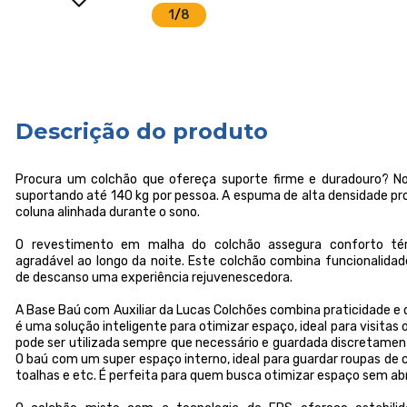
1
/
8
Descrição do produto
Procura um colchão que ofereça suporte firme e duradouro? N
suportando até 140 kg por pessoa. A espuma de alta densidade pr
coluna alinhada durante o sono.
O revestimento em malha do colchão assegura conforto t
agradável ao longo da noite. Este colchão combina funcionalida
de descanso uma experiência rejuvenescedora.
A Base Baú com Auxiliar da Lucas Colchões combina praticidade e d
é uma solução inteligente para otimizar espaço, ideal para visitas 
pode ser utilizada sempre que necessário e guardada discretame
O baú com um super espaço interno, ideal para guardar roupas de 
toalhas e etc. É perfeita para quem busca otimizar espaço sem abr