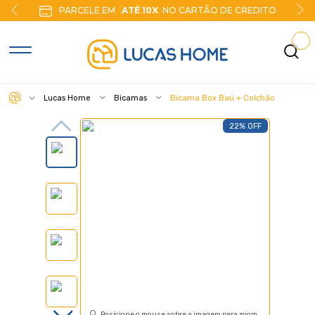
PARCELE EM
ATÉ 10X
NO CARTÃO DE CŔEDITO
Lucas Home
Bicamas
Bicama Box Baú + Colchão
22% OFF
Posicione o mouse sobre a imagem para zoom