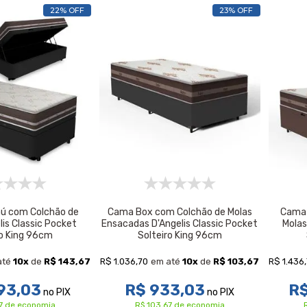
22% OFF
23% OFF
ú com Colchão de
Cama Box com Colchão de Molas
Cama 
lis Classic Pocket
Ensacadas D'Angelis Classic Pocket
Molas
ro King 96cm
Solteiro King 96cm
R$ 1.036,70
R$ 1.436
até
10
x
de
R$ 143,67
em até
10
x
de
R$ 103,67
93,03
R$ 933,03
R$
no PIX
no PIX
7 de economia
R$ 103,67 de economia