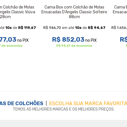
 Colchão de Molas
Cama Box com Colchão de Molas
Cama B
gelis Classic Viúva
Ensacadas D'Angelis Classic Solteiro
Ensacad
128cm
88cm
R$ 946,70
R$ 1.656
até
10
x
de
R$ 119,67
em até
10
x
de
R$ 94,67
77,03
R$ 852,03
R$
no PIX
no PIX
67 de economia
R$ 94,67 de economia
AS DE
COLCHÕES
ESCOLHA SUA MARCA FAVORITA
TEMOS AS MELHORES MARCAS E OS MELHORES PREÇOS.