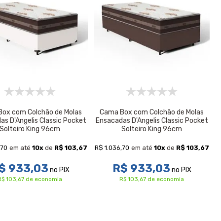
ox com Colchão de Molas
Cama Box com Colchão de Molas
as D'Angelis Classic Pocket
Ensacadas D'Angelis Classic Pocket
Solteiro King 96cm
Solteiro King 96cm
,70
R$ 1.036,70
em até
10
x
de
R$ 103,67
em até
10
x
de
R$ 103,67
$ 933,03
R$ 933,03
no PIX
no PIX
R$ 103,67 de economia
R$ 103,67 de economia