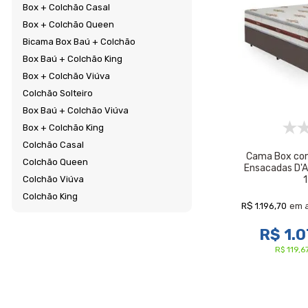
Cama Box com
Ensacadas D'An
R$ 1.196,70
em 
R$ 1.0
R$ 119,