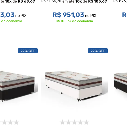
R$ 1.056,70
R$ 876
até
10
x
de
R$ 63,67
em até
10
x
de
R$ 105,67
73,03
R$ 951,03
R
no PIX
no PIX
7 de economia
R$ 105,67 de economia
22% OFF
22% OFF