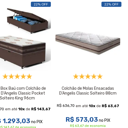
22% OFF
22% OFF
Box Baú com Colchão de
Colchão de Molas Ensacadas
 D'Angelis Classic Pocket
D'Angelis Classic Solteiro 88cm
Solteiro King 96cm
R$ 636,70
em até
10
x
de
R$ 63,67
,70
em até
10
x
de
R$ 143,67
R$ 573,03
 1.293,03
no PIX
no PIX
R$ 63,67 de economia
R$ 143,67 de economia