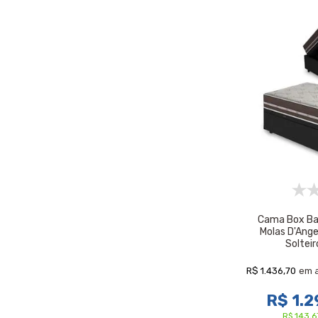
Cama Box Ba
Molas D'Ange
Soltei
R$ 1.436,70
em 
R$ 1.2
R$ 143,6