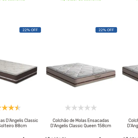
22% OFF
22% OFF
as D'Angelis Classic
Colchão de Molas Ensacadas
Colc
Solteiro 88cm
D'Angelis Classic Queen 158cm
D'Ang