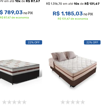
,70
em até
10
x
de
R$ 87,67
R$ 1.316,70
em até
10
x
de
R$ 131,67
$ 789,03
R$ 1.185,03
no PIX
no PIX
R$ 87,67 de economia
R$ 131,67 de economia
22% OFF
22% OFF