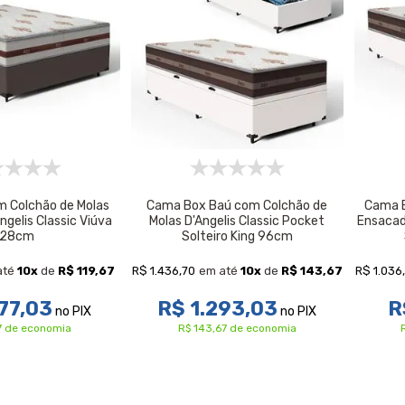
 Colchão de Molas
Cama Box Baú com Colchão de
Cama B
gelis Classic Viúva
Molas D'Angelis Classic Pocket
Ensacad
128cm
Solteiro King 96cm
R$ 1.436,70
R$ 1.036
até
10
x
de
R$ 119,67
em até
10
x
de
R$ 143,67
77,03
R$ 1.293,03
R
no PIX
no PIX
67 de economia
R$ 143,67 de economia