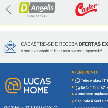
SOBR
CADASTRE-SE E RECEBA
OFERTAS E
A maior variedade de itens para sua casa. Aproveite!
ATENDIMENTO
Televendas: (11
SAC: (11) 4167
atendimento@luca
Segunda à Sexta d
CNPJ Matriz: 23.213.956/0001-77