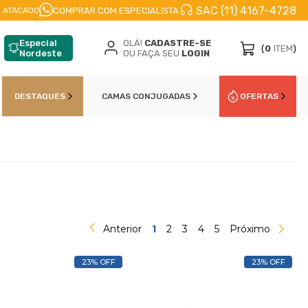
SAC (11) 4167-4728
FRETE A JATO
ENVIO IMEDIATO
PARCELE EM
COMPRAR COM ESPECIALISTA
 ATACADO
Especial
OLÁ!
CADASTRE-SE
(
0
ITEM
)
Nordeste
OU FAÇA SEU
LOGIN
DESTAQUES
CAMAS CONJUGADAS
OFERTAS
Anterior
1
2
3
4
5
Próximo
23% OFF
23% OFF