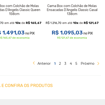
ox com Colchão de Molas
Cama Box com Colchão de Molas
as D'Angelis Classic Queen
Ensacadas D'Angelis Classic Casal
158cm
138cm
,70
R$ 1.216,70
em até
10
x
de
R$ 165,67
em até
10
x
de
R$ 121,67
 1.491,03
R$ 1.095,03
no PIX
no PIX
R$ 165,67 de economia
R$ 121,67 de economia
Anterior
1
2
3
4
5
Próximo
 E CONFIRA OS PRODUTOS