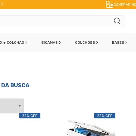
10% DE DESCONTO
NO PIX
COMPRAR NO
OX + COLCHÃO
BICAMAS
COLCHÕES
BASES
 DA BUSCA
22% OFF
22% OFF